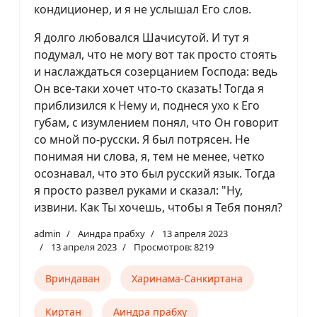
кондиционер, и я не услышал Его слов.
Я долго любовался Шачисутой. И тут я
подумал, что не могу вот так просто стоять
и наслаждаться созерцанием Господа: ведь
Он все-таки хочет что-то сказать! Тогда я
приблизился к Нему и, поднеся ухо к Его
губам, с изумлением понял, что Он говорит
со мной по-русски. Я был потрясен. Не
понимая ни слова, я, тем не менее, четко
осознавал, что это был русский язык. Тогда
я просто развел руками и сказал: "Ну,
извини. Как Ты хочешь, чтобы я Тебя понял?
admin
Аиндра прабху
13 апреля 2023
13 апреля 2023
Просмотров: 8219
Вриндаван
Харинама-Санкиртана
Киртан
Аиндра прабху