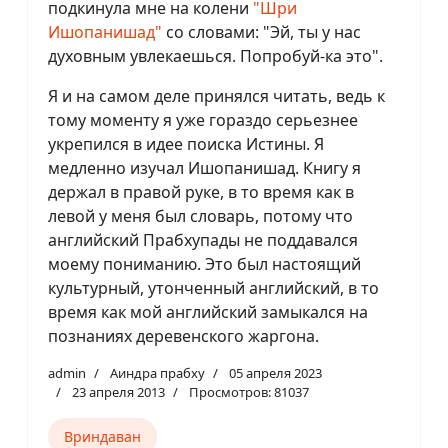
подкинула мне на колени
"Шри
Ишопанишад"
со словами: "Эй, ты у нас
духовным увлекаешься. Попробуй-ка это".
Я и на самом деле принялся читать, ведь к
тому моменту я уже гораздо серьезнее
укрепился в идее поиска Истины. Я
медленно изучал Ишопанишад. Книгу я
держал в правой руке, в то время как в
левой у меня был словарь, потому что
английский Прабхупады не поддавался
моему пониманию. Это был настоящий
культурный, утонченный английский, в то
время как мой английский замыкался на
познаниях деревенского жаргона.
admin
Аиндра прабху
05 апреля 2023
23 апреля 2013
Просмотров: 81037
Вриндаван