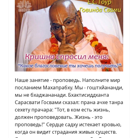
Наше занятие - проповедь. Наполните мир
посланием Махапрабху. Мы - гоштхйананди,
мы не бхаджананади. Бхактисиддханта
Сарасвати Госвами сказал: прана ачхе танра
сехету прачара: "Тот, в ком есть жизнь,
должен проповедовать. Жизнь - это
проповедь!" Сердце садху истекает кровью,
когда он видит страдания живых существ.