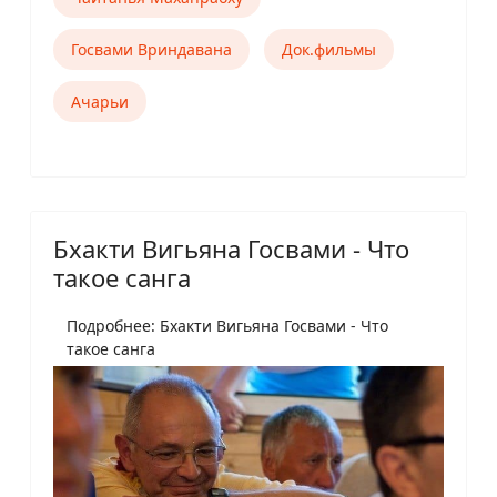
Госвами Вриндавана
Док.фильмы
Ачарьи
Бхакти Вигьяна Госвами - Что
такое санга
Подробнее: Бхакти Вигьяна Госвами - Что
такое санга