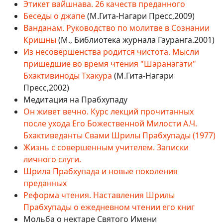
Этикет вайшнава. 26 качеств преданного
Беседы о джапе
(М.Гита-Нагари Пресс,2009)
Ванданам. Руководство по молитве в Сознании
Кришны
(М., Библиотека журнала Гауранга.2001)
Из несовершенства родится чистота. Мысли
пришедшие во время чтения "Шаранагати"
Бхактивиноды Тхакура
(М.Гита-Нагари
Пресс,2002)
Медитация на Прабхупаду
Он живет вечно. Курс лекций прочитанных
после ухода Его Божественной Милости А.Ч.
Бхактиведанты Свами Шрилы Прабхупады (1977)
Жизнь с совершенным учителем. Записки
личного слуги.
Шрила Прабхупада и новые поколения
преданных
Реформа чтения. Наставления Шрилы
Прабхупады о ежедневном чтении его книг
Мольба о нектаре Святого Имени