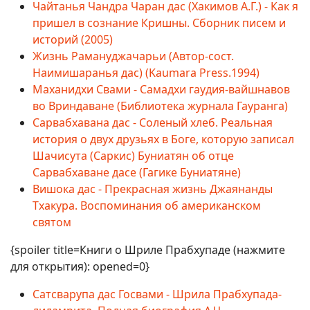
Чайтанья Чандра Чаран дас (Хакимов А.Г.) - Как я
пришел в сознание Кришны. Сборник писем и
историй (2005)
Жизнь Рамануджачарьи (Автор-сост.
Наимишаранья дас) (Kaumara Press.1994)
Маханидхи Свами - Самадхи гаудия-вайшнавов
во Вриндаване (Библиотека журнала Гауранга)
Сарвабхавана дас - Соленый хлеб. Реальная
история о двух друзьях в Боге, которую записал
Шачисута (Саркис) Буниатян об отце
Cарвабхаване дасе (Гагике Буниатяне)
Вишока дас - Прекрасная жизнь Джаянанды
Тхакура. Воспоминания об американском
святом
{spoiler title=Книги о Шриле Прабхупаде (нажмите
для открытия): opened=0}
Сатсварупа дас Госвами - Шрила Прабхупада-