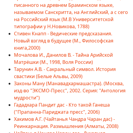
писанного на древнем Браминском языке,
называемом Санскритта, на Английский, а с сего
на Российский язык (М.В Университетской
типографии у Н.Новикова, 1788)
Стивен Кнапп - Ведические предсказания.
Новый взгляд в будущее (М., Философская
книга,2000)
Мочалова И., Данилов В. - Тайна Арийской
Матрёшки (М., 1998, Воля России)
Тарунин А.В. - Сакральный символ. История
свастики (Белые Альвы, 2009)
Законы Ману (Манавадхармашастра). (Москва,
изд-во "ЭКСМО-Пресс", 2002. Серия: "Антология
мудрости")
Гададхара Пандит дас - Кто такой Ганеша
("Прапанна-Париджата пресс", 2006)
Хакимов А.Г. (Чайтанья Чандра Чаран дас) -
Реинкарнация. Размышления (Алматы, 2008)