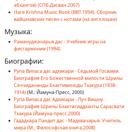
абхангов) (СПб.Дасван.2007)
Hare Krishna Music Book (BBT.1994). Сборник
вайшнавских песен с нотами (на англ.языке)
Музыка:
Рамануджачарья дас - Учебник игры на
фисгармонии (1994)
Биографии:
Рупа Виласа дас адхикари - Седьмой Госвами.
Биография Его Божественной милости Шрилы
Саччидананды Бхактивиноды Тхакура (1838-
1914)
(М.: Йамуна-Пресс, 2000)
Рупа Виласа дас Адхикари - Луч Вишну.
Биография Шрилы Бхактисиддханты Сарасвати
Тхакура (Йамуна-пресс.2000)
Гададхара Пандит дас - Мадхвачарья. Учитель
мира (М., Философская книга,2008)