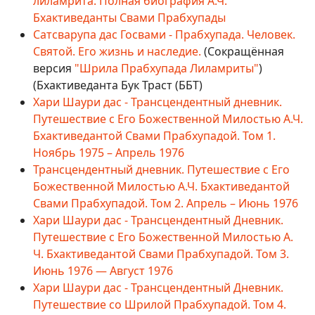
лиламрита. Полная биография А.Ч.
Бхактиведанты Свами Прабхупады
Сатсварупа дас Госвами - Прабхупада. Человек.
Святой. Его жизнь и наследие.
(Сокращённая
версия
"Шрила Прабхупада Лиламриты"
)
(Бхактиведанта Бук Траст (ББТ)
Хари Шаури дас - Трансцендентный дневник.
Путешествие с Его Божественной Милостью А.Ч.
Бхактиведантой Свами Прабхупадой. Том 1.
Ноябрь 1975 – Апрель 1976
Трансцендентный дневник. Путешествие с Его
Божественной Милостью А.Ч. Бхактиведантой
Свами Прабхупадой. Том 2. Апрель – Июнь 1976
Хари Шаури дас - Трансцендентный Дневник.
Путешествие с Его Божественной Милостью А.
Ч. Бхактиведантой Свами Прабхупадой. Том 3.
Июнь 1976 — Август 1976
Хари Шаури дас - Трансцендентный Дневник.
Путешествие со Шрилой Прабхупадой. Том 4.