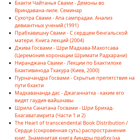
Бхакти Чайтанья Свами - Демоны во
Вриндавана-лиле. Семинар
Сухотра Свами - Апа сампрадаи. Анализ
девиантных учений (1991)
Прабхавишну Свами - С сердцем бенгальской
матери. Книга лекций (2004)
Джива Госвами - Шри Мадхава-Махотсава
(Церемония коронации Шримати Радхарани)
Ниранджана Свами - Лекции по Бхактилоке
Бхактивинода Тхакура (Киев, 2000)
Пурначандра Госвами - Скрытые препятствия на
пути бхакти
Мадхавананда дас - Джаганнатха - каким его
видят гаудия-вайшнавы
Шрила Санатана Госвами - Шри Брихад-
Бхагаватамрита (Части 1 и 2)
The Heart of transcendental Book Distribution /
Сердце (сокровенная суть) распространения
книг. Знаменитая книга Аиндры прабху (на