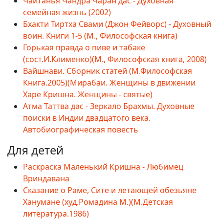
Чайтанья Чандра Чаран дас - Духовная
семейная жизнь (2002)
Бхакти Тиртха Свами (Джон Фейворс) - Духовный
воин. Книги 1-5 (М., Философская книга)
Горькая правда о пиве и табаке
(сост.И.Клименко)(М., Философская книга, 2008)
Вайшнави. Сборник статей (М.Философская
Книга.2005)(Мирабаи. Женщины в движении
Харе Кришна. Женщины - святые)
Атма Таттва дас - Зеркало Брахмы. Духовные
поиски в Индии двадцатого века.
Автобиографическая повесть
Для детей
Раскраска Маленький Кришна - Любимец
Вриндавана
Сказание о Раме, Сите и летающей обезьяне
Ханумане (худ.Ромадина М.)(М.Детская
литература.1986)