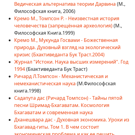
Ведическая альтернатива теории Дарвина
(М.,
Философская книга, 2006)
Кремо М., Томпсон Р. - Неизвестная история
человечества (запрещённая археология)
(М.,
Философская Книга.1999)
Кремо М., Мукунда Госвами - Божественная
природа. Духовный взгляд на экологический
кризис (Бхактиведанта Бук Траст.2004)
Журнал "Истоки. Наука высших измерений". Год
1994
(Бхактиведанта Бук Траст)
Ричард Л.Томпсон - Механистическая и
немеханистическая наука
(М.Философская
книга.1998)
Садапута
дас (Ричард Томпсон) - Тайны пятой
песни Шримад-Бхагаватам. Космология
Бхагаватам и современная наука
Дханешвара дас - Духовная экономика. Уроки из
Бхагавад-гиты. Том 1. В чем состоит
экономическая проблема и как ее решить