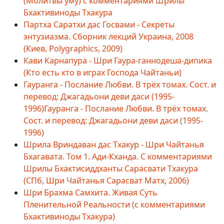
(Молитвы уму) с комментариями Шрилы
Бхактивиноды Тхакура
Партха Саратхи дас Госвами - Секреты
энтузиазма. Сборник лекций Украина, 2008
(Киев, Polygraphics, 2009)
Кави Карнапура - Шри Гаура-ганнодеша-дипика
(Кто есть кто в играх Господа Чайтаньи)
Гауранга - Послание Любви. В трёх томах. Сост. и
перевод: Джагадьони деви даси (1995-
1996)Гауранга - Послание Любви. В трёх томах.
Сост. и перевод: Джагадьони деви даси (1995-
1996)
Шрила Вриндаван дас Тхакур - Шри Чайтанья
Бхагавата. Том 1. Ади-Кханда. С комментариями
Шрилы Бхактисиддханты Сарасвати Тхакура
(СПб, Шри Чайтанья Сарасват Матх, 2006)
Шри Брахма Самхита. Живая Суть
Пленительной Реальности (с комментариями
Бхактивиноды Тхакура)