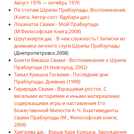
Август 1976 — октябрь 1976
По стопам Шрилы Прабхупады. Воспоминания.
(Книга. Автор-сост. Ядубара дас)
Локанатха Свами - Мой Прабхупада
(М.Философская Книга,2008)
Шрутакирти дас - В чем сложность? Записки из
дневника личного слуги Шрилы Прабхупады
(Днепропетровск.2008)
Бхакти Викаша Свами - Воспоминания о Шриле
Прабхупаде (Н.Новгород, 2002)
Тамал Кришна Госвами - Последние дни
Прабхупады. Дневник (1998)
Гирирадж Свами - Взращивая росток. С
веселыми историями и иными материалами,
содержащими игры и наставления Его
Божественной Милости А. Ч. Бхактиведанты
Свами Прабхупады (М., Философская книги,
2004)
Хаягрива дас - Взрыв Харе Кришна. Зарождение