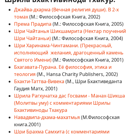
Джайва-дхарма (Вечная религия души). В 2-х
томах
(М.: Философская Книга, 2002)
Према Прадипа
(М.: Философская Книга, 2005)
Шри Чайтанья Шикшамрита (Нектар поучений
Шри Чайтаньи)
(М.: Философская Книга, 2004)
Шри Харинама-Чинтамани. (Прекрасный,
исполняющий желания, драгоценный камень
Святого Имени)
(М.: Философская Книга, 2001)
Бхагавата-Пурана. Её философия, этика и
теология
(М., Hansa Charity Publishers, 2002)
Бхакти-Таттва-Вивека
(М., Шри Бхактиведанта
Гаудия Матх, 2001)
Шрила Рагхунатха дас Госвами - Манах-Шикша
(Молитвы уму) с комментариями Шрилы
Бхактивиноды Тхакура
Навадвипа-дхама-махатмья
(М.Философская
книга.2001)
Шри Брахма Самхита (с комментариями