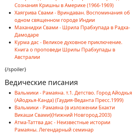
Сознания Кришны в Америке (1966-1969)
Хаягрива Свами - Вриндаван. Воспоминания об
одном священном городе Индии
Маханидхи Свами - Шрила Прабхупада в Радха-
Дамодаре
Курма дас - Великое духовное приключение.
Книга о проповеди Шрилы Прабхупады в
Австралии
{/spoiler}
Ведические писания
Вальмики - Рамаяна. т.1. Детство. Город Айодхья
(Айодхья-Канда) (Гаудия-Веданта Пресс.1999)
Вальмики - Рамаяна (в изложении Бхакти
Викаши Свами)(Нижний Новгород.2003)
Атма-Таттва дас - Неизвестные истории
Рамаяны. Легендарный семинар