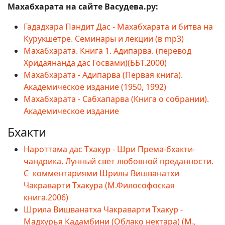
Махабхарата на сайте Васудева.ру:
Гададхара Пандит Дас - Махабхарата и битва на
Курукшетре. Семинары и лекции (в mp3)
Махабхарата. Книга 1. Адипарва. (перевод
Хридаянанда дас Госвами)(ББТ.2000)
Махабхарата - Адипарва (Первая книга).
Академическое издание (1950, 1992)
Махабхарата - Сабхапарва (Книга о собрании).
Академическое издание
Бхакти
Нароттама дас Тхакур - Шри Према-бхакти-
чандрика. Лунный свет любовной преданности.
С комментариями Шрилы Вишванатхи
Чакраварти Тхакура (М.Философоская
книга.2006)
Шрила Вишванатха Чакраварти Тхакур -
Мадхурья Кадамбини (Облако нектара) (М.,