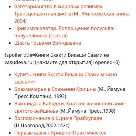
Вегетарианство в мировых религиях.
Трансцендентная диета (М., Философская книга,
2004)
Нрисимха-аватар. Воплощение полульва-
получеловека (статья)
Шесть Госвами Вриндавана
{spoiler title=Книги Бхакти Викаши Свами на
vasudeva.ru: (нажмите для открытия): opened=0}
Купить книги Бхакти Викаши Свами можно
здесь>>>
Брахмачарья в Сознании Кришны
(М., Йамуна
Пресс Компани, 1993)
Вамшидаса Бабаджи. Краткое жизнеописание
святого-вайшнава
(М.,Йамуна Пресс.1998)
Воспоминания о Шриле Прабхупаде
(Н.Новгород,2002.142с)
Первые шаги к Кришне (Практическое