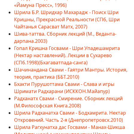
«Йамуна Пресс», 1996)
Шрила Б.Р. Шридхар Махарадж - Поиск Шри
Кришны, Прекрасной Реальности (СПб, Шри
Чайтанья Сарасват Матх, 2007)
Шива-таттва. Сборник лекций (М., Веданта-
дарпана.2003)
Гопал Кришна Госвами - Шри Упадешамрита
(Нектар наставлений). Лекции в Сухарево
(СПб.1998)(Бхагаватпада-санга)
Шачинандана Свами - Гаятри Мантры. История,
теория, практика (ББТ.2010)
Бхакти Пурушоттама Свами - Слава и игры
Шримати Радхарани (ИСККОН.Майапур)
Радханатх Свами - Смирение. Сборник лекций
(М.Философская Книга.2008)
Шрила Радханатха Свами - Бодхамрита. Нектар
Откровений. Часть 2-я (Днепропетровск.2010)
Шрила Рагхунатха дас Госвами - Манах-Шикша