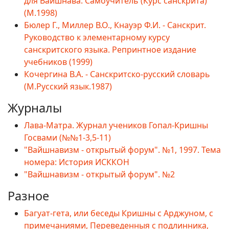
для Вайшнава. Самоучитель (Курс санскрита)
(М.1998)
Бюлер Г., Миллер В.О., Кнауэр Ф.И. - Санскрит.
Руководство к элементарному курсу
санскритского языка. Репринтное издание
учебников (1999)
Кочергина В.А. - Санскритско-русский словарь
(М.Русский язык.1987)
Журналы
Лава-Матра. Журнал учеников Гопал-Кришны
Госвами (№№1-3,5-11)
"Вайшнавизм - открытый форум". №1, 1997. Тема
номера: История ИСККОН
"Вайшнавизм - открытый форум". №2
Разное
Багуат-гета, или беседы Кришны с Арджуном, с
примечаниями, Переведенныя с подлинника,