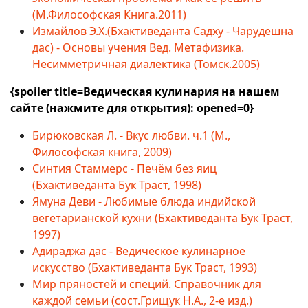
(М.Философская Книга.2011)
Измайлов Э.Х.(Бхактиведанта Садху - Чарудешна
дас) - Основы учения Вед. Метафизика.
Несимметричная диалектика (Томск.2005)
{spoiler title=Ведическая кулинария на нашем
сайте (нажмите для открытия): opened=0}
Бирюковская Л. - Вкус любви. ч.1 (М.,
Философская книга, 2009)
Синтия Стаммерс - Печём без яиц
(Бхактиведанта Бук Траст, 1998)
Ямуна Деви - Любимые блюда индийской
вегетарианской кухни (Бхактиведанта Бук Траст,
1997)
Адираджа дас - Ведическое кулинарное
искусство (Бхактиведанта Бук Траст, 1993)
Мир пряностей и специй. Справочник для
каждой семьи (сост.Грищук Н.А., 2-е изд.)