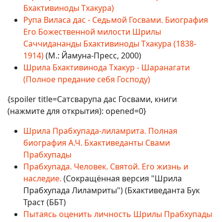
Бхактивиноды Тхакура)
Рупа Виласа дас - Седьмой Госвами. Биография
Его Божественной милости Шрилы
Саччидананды Бхактивиноды Тхакура (1838-
1914)
(М.: Йамуна-Пресс, 2000)
Шрила Бхактивинода Тхакур - Шаранагати
(Полное предание себя Господу)
{spoiler title=Сатсварупа дас Госвами, книги
(нажмите для открытия): opened=0}
Шрила Прабхупада-лиламрита. Полная
биография А.Ч. Бхактиведанты Свами
Прабхупады
Прабхупада. Человек. Святой. Его жизнь и
наследие.
(Сокращённая версия "Шрила
Прабхупада Лиламриты") (Бхактиведанта Бук
Траст (ББТ)
Пытаясь оценить личность Шрилы Прабхупады