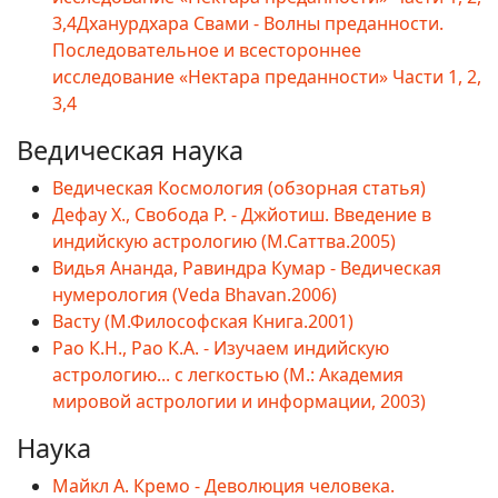
3,4
Дханурдхара Свами - Волны преданности.
Последовательное и всестороннее
исследование «Нектара преданности» Части 1, 2,
3,4
Ведическая наука
Ведическая Космология (обзорная статья)
Дефау Х., Свобода Р. - Джйотиш. Введение в
индийскую астрологию (М.Саттва.2005)
Видья Ананда, Равиндра Кумар - Ведическая
нумерология (Veda Bhavan.2006)
Васту (М.Философская Книга.2001)
Рао К.Н., Рао К.А. - Изучаем индийскую
астрологию... с легкостью (М.: Академия
мировой астрологии и информации, 2003)
Наука
Майкл А. Кремо - Деволюция человека.