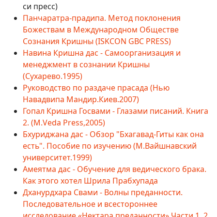
си пресс)
Панчаратра-прадипа. Метод поклонения
Божествам в Международном Обществе
Сознания Кришны (ISKCON GBC PRESS)
Навина Кришна дас - Самоорганизация и
менеджмент в сознании Кришны
(Сухарево.1995)
Руководство по раздаче прасада (Нью
Навадвипа Мандир.Киев.2007)
Гопал Кришна Госвами - Глазами писаний. Книга
2. (М.Veda Press,2005)
Бхуриджана дас - Обзор "Бхагавад-Гиты как она
есть". Пособие по изучению (М.Вайшнавский
университет.1999)
Амеятма дас - Обучение для ведического брака.
Как этого хотел Шрила Прабхупада
Дханурдхара Свами - Волны преданности.
Последовательное и всестороннее
исследование «Нектара преданности» Части 1, 2,