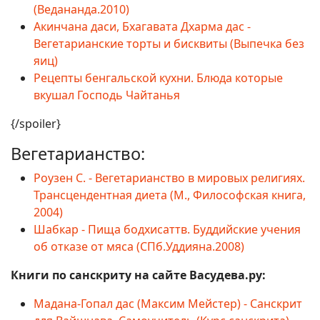
(Ведананда.2010)
Акинчана даси, Бхагавата Дхарма дас -
Вегетарианские торты и бисквиты (Выпечка без
яиц)
Рецепты бенгальской кухни. Блюда которые
вкушал Господь Чайтанья
{/spoiler}
Вегетарианство:
Роузен С. - Вегетарианство в мировых религиях.
Трансцендентная диета (М., Философская книга,
2004)
Шабкар - Пища бодхисаттв. Буддийские учения
об отказе от мяса (СПб.Уддияна.2008)
Книги по санскриту на сайте Васудева.ру:
Мадана-Гопал дас (Максим Мейстер) - Санскрит