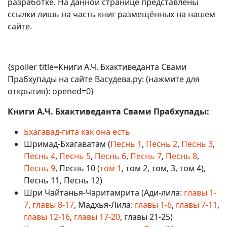
разработке. На данной странице представлены
ссылки лишь на часть книг размещённых на нашем
сайте.
{spoiler title=Книги А.Ч. Бхактиведанта Свами
Прабхупады на сайте Васудева.ру: (нажмите для
открытия): opened=0}
Книги А.Ч. Бхактиведанта Свами Прабхупады:
Бхагавад-гита как она есть
Шримад-Бхагаватам (
Песнь 1
,
Песнь 2
,
Песнь 3
,
Песнь 4
,
Песнь 5
,
Песнь 6
,
Песнь 7
,
Песнь 8
,
Песнь 9
, Песнь 10 (
том 1
, том 2, том, 3, том 4),
Песнь 11, Песнь 12)
Шри Чайтанья-Чаритамрита (Ади-лила:
главы 1-
7
,
главы 8-17
, Мадхья-Лила:
главы 1-6
,
главы 7-11
,
главы 12-16
,
главы 17-20
, главы 21-25)