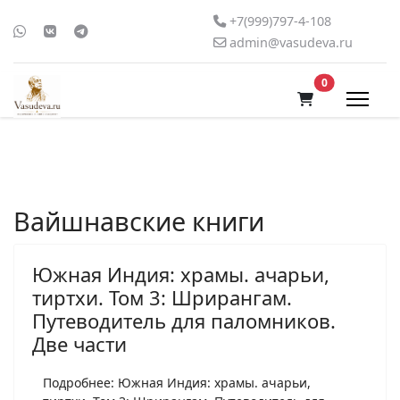
+7(999)797-4-108
admin@vasudeva.ru
В корзину
0
Вайшнавские книги
Южная Индия: храмы. ачарьи,
тиртхи. Том 3: Шрирангам.
Путеводитель для паломников.
Две части
Подробнее: Южная Индия: храмы. ачарьи,