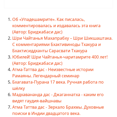
Об «Упадешамрите». Как писалась,
комментировалась и издавалась эта книга
(Автор: Бриджабаси дас)
Шри Чайтанья Махапрабху – Шри Шикшаштака.
С комментариями Бхактивиноды Тхакура и
Бхактисиддханты Сарасвати Тхакура
Юбилей! Шри Чайтанья-чаритамрите 400 лет!
(Автор: Бриджабаси дас)
Атма-Таттва дас - Неизвестные истории
Рамаяны. Легендарный семинар
Бхагавата-Пурана 17 века. Ручная работа по
шёлку
Мадхавананда дас - Джаганнатха - каким его
видят гаудия-вайшнавы
Атма Таттва дас - Зеркало Брахмы. Духовные
поиски в Индии двадцатого века.