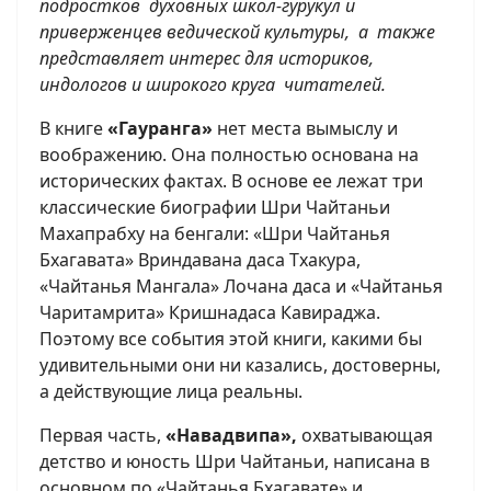
подростков духовных школ-гурукул и
приверженцев ведической культуры, а также
представляет интерес для историков,
индологов и широкого круга читателей.
В книге
«
Гауранга
»
нет места вымыслу и
воображению. Она полностью основана на
исторических фактах. В основе ее лежат три
классические биографии Шри Чайтаньи
Махапрабху на бенгали: «Шри Чайтанья
Бхагавата» Вриндавана даса Тхакура,
«Чайтанья Мангала» Лочана даса и «Чайтанья
Чаритамрита» Кришнадаса Кавираджа.
Поэтому все события этой книги, какими бы
удивительными они ни казались, достоверны,
а действующие лица реальны.
Первая часть,
«Навадвипа»,
охватывающая
детство и юность Шри Чайтаньи, написана в
основном по «Чайтанья Бхагавате» и