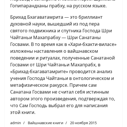
Гопипарандханы прабху, на русском языке.
Брихад Бхагаватамрита — это бриллиант
духовной науки, вышедший из под пера
святого подвижника и спутника Господа Шри
Чайтаньи Махапрабху — Шри Санатаны
Госвами. В то время как в «Хари-бхакти-виласе»
изложены наставления о вайшнавском
поведении и ритуалах, полученные Санатаной
Госвами от Шри Чайтаньи Махапрабх, в
«Брихад-бхагаватамрите» проводится анализ
учения Господа Чайтаньи в онтологическом и
метафизическом ракурсе. Причем сам
Санатана Госвами не считал себя истинным
автором этого произведения, подтверждая то,
что Сам Господь выбрал его для написания
этой книги.
admin
Вайшнавские книги
20 ноября 2015