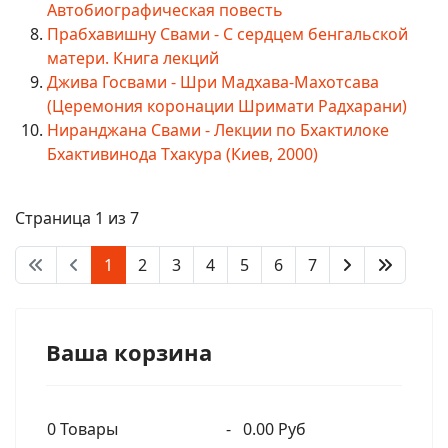
Автобиографическая повесть
Прабхавишну Свами - С сердцем бенгальской
матери. Книга лекций
Джива Госвами - Шри Мадхава-Махотсава
(Церемония коронации Шримати Радхарани)
Ниранджана Свами - Лекции по Бхактилоке
Бхактивинода Тхакура (Киев, 2000)
Страница 1 из 7
1
2
3
4
5
6
7
Ваша корзина
0
Товары
-
0.00 Руб