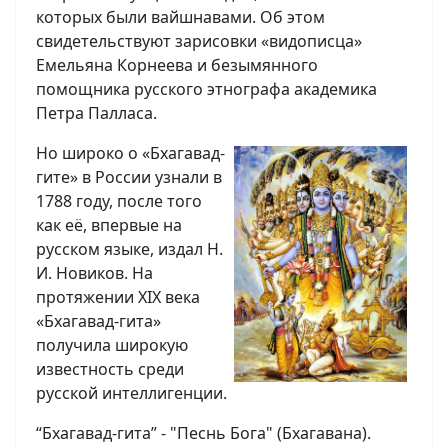
которых были вайшнавами. Об этом
свидетельствуют зарисовки «видописца»
Емельяна Корнеева и безымянного
помощника русского этнографа академика
Петра Палласа.
Но широко о «Бхагавад-
гите» в России узнали в
1788 году, после того
как её, впервые на
русском языке, издал Н.
И. Новиков. На
протяжении XIX века
«Бхагавад-гита»
получила широкую
известность среди
русской интеллигенции.
“Бхагавад-гита” - "Песнь Бога" (Бхагавана).