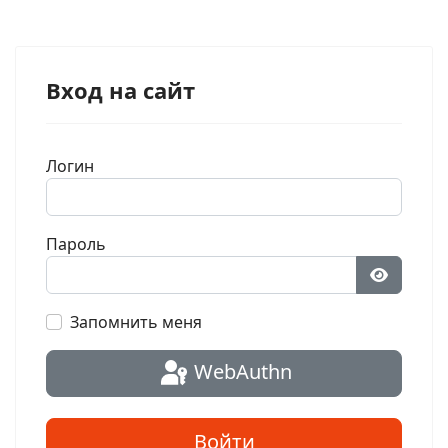
Вход на сайт
Логин
Пароль
Показат
Запомнить меня
WebAuthn
Войти