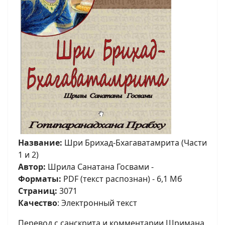
Название:
Шри Брихад-Бхагаватамрита (Части
1 и 2)
Автор:
Шрила Санатана Госвами -
Форматы:
PDF (текст распознан) - 6,1 Мб
Страниц:
3071
Качество
: Электронный текст
Перевод с санскрита и комментарии Шримана