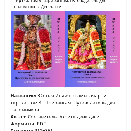
тиртхи. Том 3: Шрирангам. Путеводитель для
паломников. Две части
Название:
Южная Индия: храмы. ачарьи,
тиртхи. Том 3: Шрирангам. Путеводитель для
паломников
Автор:
Составитель: Акрити деви даси
Форматы:
PDF
Страниц:
912+861