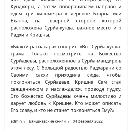
Кунджеры, а затем поворачиваем направо и
едем три километра к деревне Бхарна или
Бханна, на северной стороне которой
расположена Сурйа-кунда, важное место игр
Радхи и Кришны.
«Бхакти-ратнакара» говорит: «Вот Сурйа-кунда-
грама. Только посмотрите на Божество
Сурйадевы, расположенное в Сурйа-мандире в
этом лесу. С большой радостью Радхарани со
Своими сакхи приходила сюда, чтобы
поклоняться Сурйадеве. Кришна Сам стал
священником и наслаждался, проводя пуджу.
Это божество Сурйадевы очень милостиво и
дарует любовь к Кришне. Кто может описать
Его славу, и кто не станет поклоняться Ему?»
admin
Вайшнавские книги
04 февраля 2022