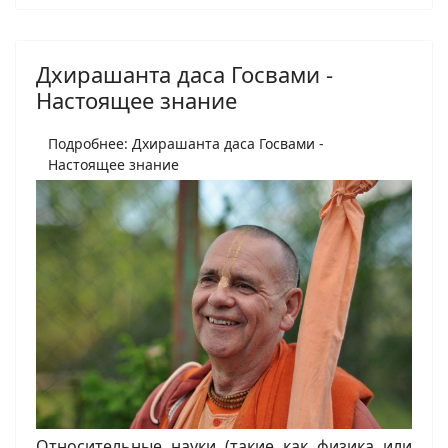
Дхирашанта даса Госвами -
Настоящее знание
Подробнее: Дхирашанта даса Госвами -
Настоящее знание
Относительные науки (такие как физика или