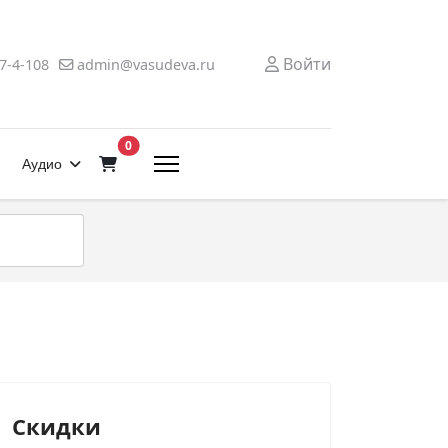
Войти
7-4-108
admin@vasudeva.ru
В корзину
0
Аудио
Скидки