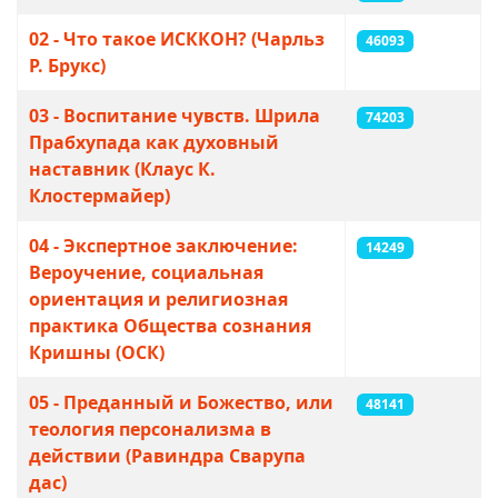
02 - Что такое ИСККОН? (Чарльз
46093
Р. Брукс)
03 - Воспитание чувств. Шрила
74203
Прабхупада как духовный
наставник (Клаус К.
Клостермайер)
04 - Экспертное заключение:
14249
Вероучение, социальная
ориентация и религиозная
практика Общества сознания
Кришны (ОСК)
05 - Преданный и Божество, или
48141
теология персонализма в
действии (Равиндра Сварупа
дас)