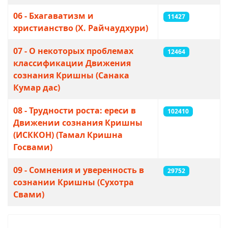
06 - Бхагаватизм и
11427
христианство (Х. Райчаудхури)
07 - О некоторых проблемах
12464
классификации Движения
сознания Кришны (Санака
Кумар дас)
08 - Трудности роста: ереси в
102410
Движении сознания Кришны
(ИСККОН) (Тамал Кришна
Госвами)
09 - Сомнения и уверенность в
29752
сознании Кришны (Сухотра
Свами)