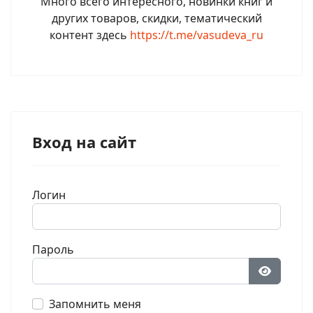
Много всего интересного, новинки книг и
других товаров, скидки, тематический
контент здесь
https://t.me/vasudeva_ru
Вход на сайт
Логин
Пароль
Показат
Запомнить меня