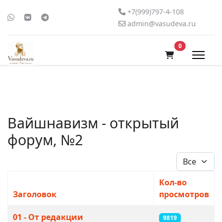
+7(999)797-4-108
admin@vasudeva.ru
В корзину
0
Вайшнавизм - открытый
форум, №2
Кол-во стро
Кол-во
Заголовок
просмотров
Материалы
01 - От редакции
9819