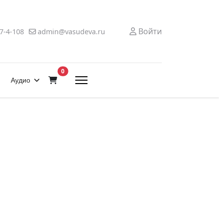
Войти
7-4-108
admin@vasudeva.ru
В корзину
0
Аудио