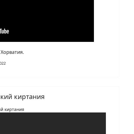
, Хорватия
.
022
икий киртания
ий киртания