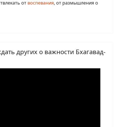
твлекать от
воспевания
, от размышления о
дать других о важности Бхагавад-