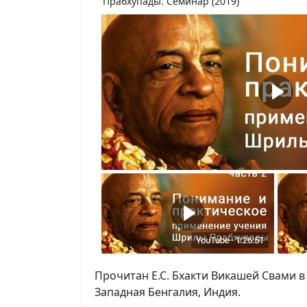
Прабхупады. Семинар (2019)
Прочитан Е.С. Бхакти Викашей Свами в
Западная Бенгалия, Индия.