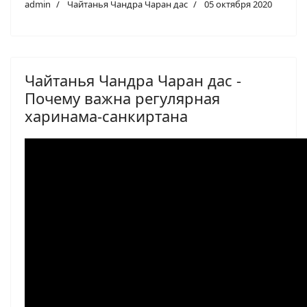
admin
Чайтанья Чандра Чаран дас
05 октября 2020
Чайтанья Чандра Чаран дас -
Почему важна регулярная
харинама-санкиртана