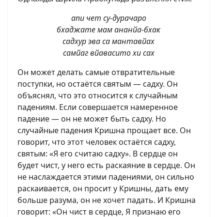
апи чет су-дура‌ча‌ро
бхаджате ма‌м ананйа-бха‌к
са‌дхур эва са мантавйах‌
самйаг вйавасито хи сах‌
Он может делать самые отвратительные
поступки, но остаётся святым — садху. Он
объяснял, что это относится к случайным
падениям. Если совершается намеренное
падение — он не может быть садху. Но
случайные падения Кришна прощает все. Он
говорит, что этот человек остаётся садху,
святым: «Я его считаю садху». В сердце он
будет чист, у него есть раскаяние в сердце. Он
не наслаждается этими падениями, он сильно
раскаивается, он просит у Кришны, дать ему
больше разума, он не хочет падать. И Кришна
говорит: «Он чист в сердце, Я признаю его