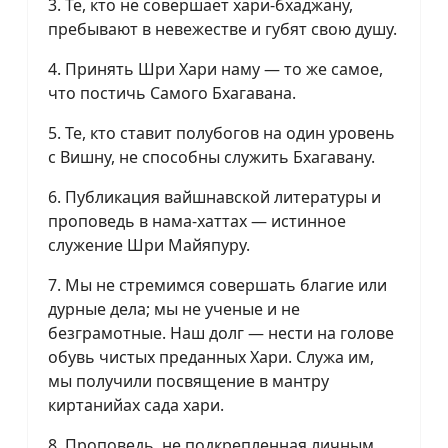
3. Те, кто не совершает хари-бхаджану,
пребывают в невежестве и губят свою душу.
4. Принять Шри Хари наму — то же самое,
что постичь Самого Бхагавана.
5. Те, кто ставит полубогов на один уровень
с Вишну, не способны служить Бхагавану.
6. Публикация вайшнавской литературы и
проповедь в нама-хаттах — истинное
служение Шри Майяпуру.
7. Мы не стремимся совершать благие или
дурные дела; мы не ученые и не
безграмотные. Наш долг — нести на голове
обувь чистых преданных Хари. Служа им,
мы получили посвящение в мантру
киртанийах сада хари.
8. Проповедь, не подкрепленная личным