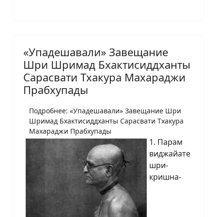
«Упадешавали» Завещание
Шри Шримад Бхактисиддханты
Сарасвати Тхакура Махараджи
Прабхупады
Подробнее: «Упадешавали» Завещание Шри
Шримад Бхактисиддханты Сарасвати Тхакура
Махараджи Прабхупады
1. Парам
виджайате
шри-
кришна-