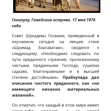
Г
онолулу, Гавайские острова. 17 мая 1976
года
Совет Шукадевы Госвами, приведенный в
изучаемом сегодня на лекции стихе
«Шримад Бхагаватам», сводился к
следующему: «Необходимо следовать по
пути преданного служения, проложенному
чистыми преданными Господа, сушилах
садхаво, благонравными и в высшей
степени достойными».
Прабхупада дал
описание чистого преданного, как «не
имеющего никаких материальных
желаний».
Он отметил, что каждый в этом мире имеет
какие-либо желания, и от самой