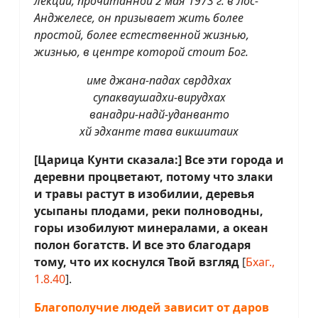
лекции, прочитанной 2 мая 1973 г. в Лос-
Анджелесе, он призывает жить более
простой, более естественной жизнью,
жизнью, в центре которой стоит Бог.
име джана-падах сврддхах
супакваушадхи-вирудхах
ванадри-надй-уданванто
хй эдханте тава викшитаих
[Царица Кунти сказала:] Все эти города и
деревни процветают, потому что злаки
и травы растут в изобилии, деревья
усыпаны плодами, реки полноводны,
горы изобилуют минералами, а океан
полон богатств. И все это благодаря
тому, что их коснулся Твой взгляд
[
Бхаг.,
1.8.40
].
Благополучие людей зависит от даров