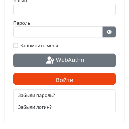
Логин
Пароль
Показат
Запомнить меня
WebAuthn
Войти
Забыли пароль?
Забыли логин?