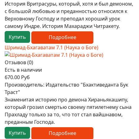
История Вритрасуры, который, хотя и был демоном,
с большой любовью и преданностью относился к
Верховному Господу и преподал хороший урок
самому Индре. История Махараджи Читракету.
Купить
Подробнее
Шримад-Бхагаватам 7.1 (Наука о Боге)
Отзывов (0)
Есть в наличии
670.00 Руб
Производитель:
Издательство "Бхактиведанта Бук
Траст"
Знаменитая историю про демона Хираньякашипу,
который грозил смертью своему пятилетнему сына
Прахладу только за то, что тот стал вайшнавом,
преданным Господа.
Купить
Подробнее