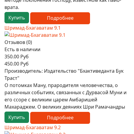
методе поклонения Господу, известном как пайо-
врата.
Купить
Подробнее
Шримад-Бхагаватам 9.1
Отзывов (0)
Есть в наличии
350.00 Руб
450.00 Руб
Производитель:
Издательство "Бхактиведанта Бук
Траст"
О потомках Ману, прародителя человечества, о
различных событиях, связанных с Дурвасой Муни и
его ссоре с великим царем Амбаришей
Махараджем. О великих деяниях Шри Рамачандры
Купить
Подробнее
Шримад-Бхагаватам 9.2