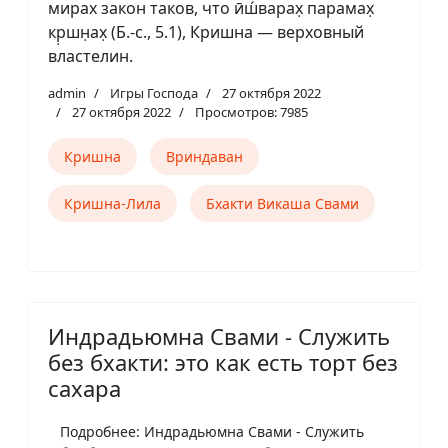
мирах закон таков, что ӣш́варах̣ парамах̣
кр̣шн̣ах̣ (Б.-с., 5.1), Кришна — верховный
властелин.
admin
Игры Господа
27 октября 2022
27 октября 2022
Просмотров: 7985
Кришна
Вриндаван
Кришна-Лила
Бхакти Викаша Свами
Индрадьюмна Свами - Служить
без бхакти: это как есть торт без
сахара
Подробнее: Индрадьюмна Свами - Служить