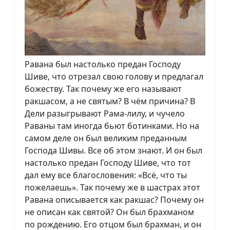
Равана был настолько предан Господу
Шиве, что отрезал свою голову и предлагал
божеству. Так почему же его называют
ракшасом, а не святым? В чём причина? В
Дели разыгрывают Рама-лилу, и чучело
Раваны там иногда бьют ботинками. Но на
самом деле он был великим преданным
Господа Шивы. Все об этом знают. И он был
настолько предан Господу Шиве, что тот
дал ему все благословения: «Всё, что ты
пожелаешь». Так почему же в шастрах этот
Равана описывается как ракшас? Почему он
не описан как святой? Он был брахманом
по рождению. Его отцом был брахман, и он