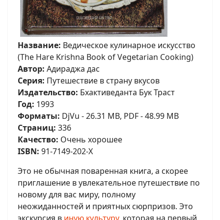
Название:
Ведическое кулинарное искусство
(The Hare Krishna Book of Vegetarian Cooking)
Автор:
Адираджа дас
Серия:
Путешествие в страну вкусов
Издательство:
Бхактиведанта Бук Траст
Год:
1993
Форматы:
DjVu - 26.31 MB, PDF - 48.99 MB
Страниц:
336
Качество:
Очень хорошее
ISBN:
91-7149-202-X
Это не обычная поваренная книга, а скорее
приглашение в увлекательное путешествие по
новому для вас миру, полному
неожиданностей и приятных сюрпризов. Это
экскурсия в
иную культуру
, которая на первый