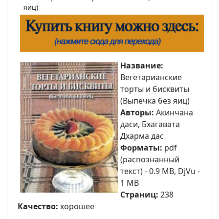
яиц)
Название:
Вегетарианские
торты и бисквиты
(Выпечка без яиц)
Авторы:
Акинчана
даси, Бхагавата
Дхарма дас
Форматы:
pdf
(распознанный
текст) - 0.9 MB, DjVu -
1 MB
Страниц:
238
Качество:
хорошее