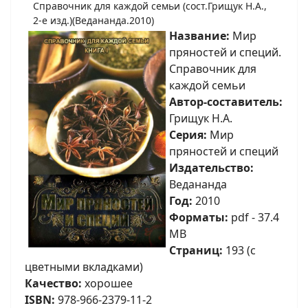
Справочник для каждой семьи (сост.Грищук Н.А.,
2-е изд.)(Ведананда.2010)
Название:
Мир
пряностей и специй.
Справочник для
каждой семьи
Автор-составитель:
Грищук Н.А.
Серия:
Мир
пряностей и специй
Издательство:
Ведананда
Год:
2010
Форматы:
pdf - 37.4
MB
Страниц:
193 (с
цветными вкладками)
Качество:
хорошее
ISBN:
978-966-2379-11-2