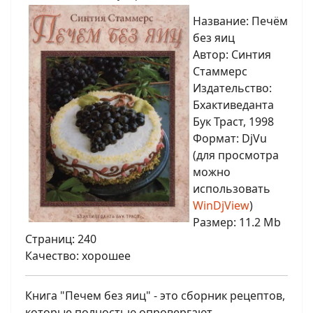
Название: Печём
без яиц
Автор: Синтия
Стаммерс
Издательство:
Бхактиведанта
Бук Траст, 1998
Формат: DjVu
(для просмотра
можно
использовать
WinDjView
)
Размер: 11.2 Mb
Страниц: 240
Качество: хорошее
Книга "Печем без яиц" - это сборник рецептов,
которые полностью опровергают