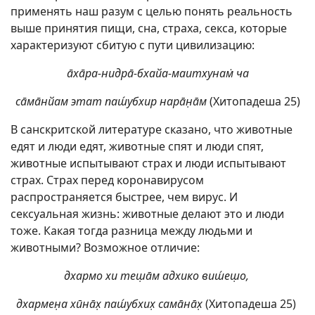
применять наш разум с целью понять реальность
выше принятия пищи, сна, страха, секса, которые
характеризуют сбитую с пути цивилизацию:
а̄ха̄ра-нидра̄-бхайа-маитхунам̇ ча
са̄ма̄нйам этат паш́убхир нарāн̣āм
(Хитопадеша 25)
В санскритской литературе сказано, что животные
едят и люди едят, животные спят и люди спят,
животные испытывают страх и люди испытывают
страх. Страх перед коронавирусом
распространяется быстрее, чем вирус. И
сексуальная жизнь: животные делают это и люди
тоже. Какая тогда разница между людьми и
животными? Возможное отличие:
дхармо хи теш̣āм адхико виш́еш̣о,
дхармен̣а хӣнāх̣ паш́убхих̣ самāнāх̣
(Хитопадеша 25)