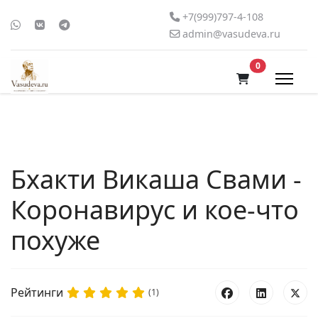
+7(999)797-4-108
admin@vasudeva.ru
В корзину
0
Бхакти Викаша Свами -
Коронавирус и кое-что
похуже
Рейтинги
(1)