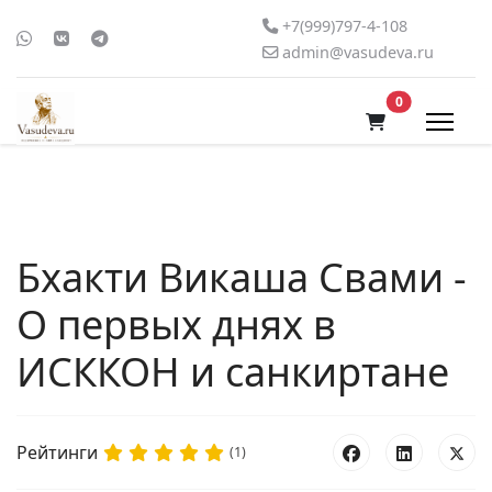
+7(999)797-4-108
admin@vasudeva.ru
В корзину
0
Бхакти Викаша Свами -
О первых днях в
ИСККОН и санкиртане
Рейтинги
(1)