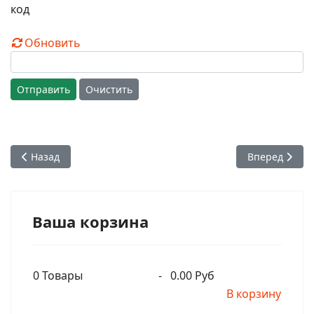
Обновить
Отправить
Очистить
Предыдущий: Бхакти Викаша Свами - Книги Шрилы Прабхуп
Следующий: Б
Назад
Вперед
Ваша корзина
0
Товары
-
0.00 Руб
В корзину