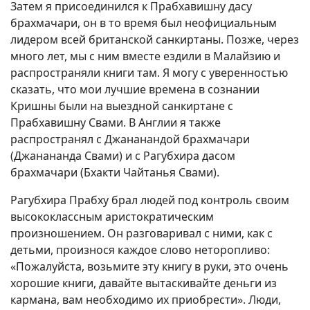
Затем я присоединился к Прабхавишну дасу
брахмачари, он в то время был неофициальным
лидером всей британской санкиртаны. Позже, через
много лет, мы с ним вместе ездили в Малайзию и
распространяли книги там. Я могу с уверенностью
сказать, что мои лучшие времена в сознании
Кришны были на выездной санкиртане с
Прабхавишну Свами. В Англии я также
распространял с Джананандой брахмачари
(Джанананда Свами) и с Рагубхира дасом
брахмачари (Бхакти Чайтанья Свами).
Рагубхира Прабху брал людей под контроль своим
высококлассным аристократическим
произношением. Он разговаривал с ними, как с
детьми, произнося каждое слово неторопливо:
«Пожалуйста, возьмите эту книгу в руки, это очень
хорошие книги, давайте вытаскивайте деньги из
кармана, вам необходимо их приобрести». Люди,