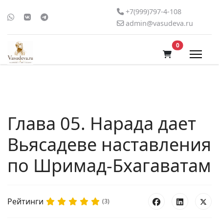
+7(999)797-4-108
admin@vasudeva.ru
В корзину
0
Глава 05. Нарада дает
Вьясадеве наставления
по Шримад-Бхагаватам
Рейтинги
(3)