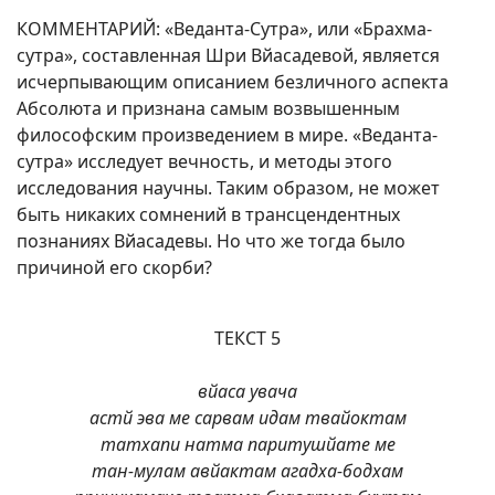
КОММЕНТАРИЙ: «Веданта-Сутра», или «Брахма-
сутра», составленная Шри Вйасадевой, является
исчерпывающим описанием безличного аспекта
Абсолюта и признана самым возвышенным
философским произведением в мире. «Веданта-
сутра» исследует вечность, и методы этого
исследования научны. Таким образом, не может
быть никаких сомнений в трансцендентных
познаниях Вйасадевы. Но что же тогда было
причиной его скорби?
ТЕКСТ 5
вйаса увача
астй эва ме сарвам идам твайоктам
татхапи натма паритушйате ме
тан-мулам авйактам агадха-бодхам