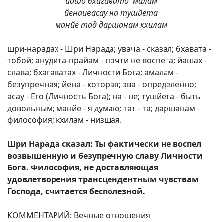
йашо бхагавато 'малам
йенаивасау на тушйета
манйе тад даршанам кхилам
шри-нарадах - Шри Нарада; увача - сказал; бхавата -
тобой; анудита-прайам - почти не воспета; йашах -
слава; бхагаватах - Личности Бога; амалам -
безупречная; йена - которая; эва - определенно;
асау - Его (Личность Бога); на - не; тушйета - быть
довольным; манйе - я думаю; тат - та; даршанам -
философия; кхилам - низшая.
Шри Нарада сказал: Ты фактически не воспел
возвышенную и безупречную славу Личности
Бога. Философия, не доставляющая
удовлетворения трансцендентным чувствам
Господа, считается бесполезной.
КОММЕНТАРИЙ: Вечные отношения