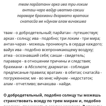
твам парйатанн арка ива три-локим
анташ-чаро вайур иватма-сакши
параваре брахмани дхармато вратаих
снатасйа ме нйунам алам вичакшва
твам - о добродетельный; парйатан - путешествуя;
арках - солнцу; ива - подобно; три локим - три мира;
антах-чарах - можешь проникнуть в сердце каждого;
вайух ива - подобно всепроникающему воздуху;
атма - осознавший себя; сакши - свидетель;
параваре - в отношении причины и следствия;
брахмани - в Абсолюте; дхарматах - соблюдая
предписаные правила; вратаих - в обетах; снатасйа -
погруженном; ме - во мне; нйунам - недостаток;
алам - отчетливо; вичакшва - найди.
О добродетельный, подобно солнцу ты можешь
странствовать всюду по трем мирам и, подобно