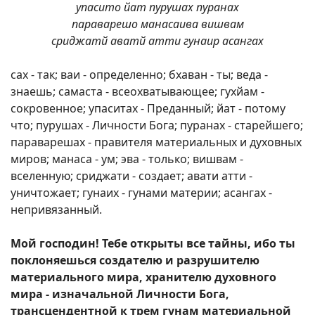
упасито йат пурушах пуранах
параварешо манасаива вишвам
сриджатй аватй атти гунаир асангах
сах - так; ваи - определенно; бхаван - ты; веда -
знаешь; самаста - всеохватывающее; гухйам -
сокровенное; упаситах - Преданный; йат - потому
что; пурушах - Личности Бога; пуранах - старейшего;
параварешах - правителя материальных и духовных
миров; манаса - ум; эва - только; вишвам -
вселенную; сриджати - создает; авати атти -
уничтожает; гунаих - гунами материи; асангах -
непривязанный.
Мой господин! Тебе открыты все тайны, ибо ты
поклоняешься создателю и разрушителю
материального мира, хранителю духовного
мира - изначальной Личности Бога,
трансцендентной к трем гунам материальной