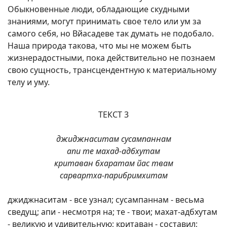
Обыкновенные люди, обладающие скудными
знаниями, могут принимать свое тело или ум за
самого себя, но Вйасадеве так думать не подобало.
Наша природа такова, что мы не можем быть
жизнерадостными, пока действительно не познаем
свою сущность, трансцендентную к материальному
телу и уму.
ТЕКСТ 3
джиджнаситам сусампаннам
апи те махад-адбхутам
критаван бхаратам йас твам
сарвартха-парибримхитам
джиджнаситам - все узнал; сусампаннам - весьма
сведущ; апи - несмотря на; те - твои; махат-адбхутам
- великую и удивительную; критаван - составил;