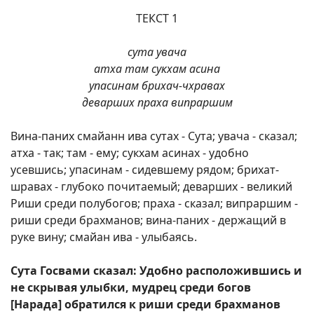
ТЕКСТ 1
сута увача
атха там сукхам асина
упасинам брихач-чхравах
деварших праха випраршим
Вина-паних смайанн ива сутах - Сута; увача - сказал;
атха - так; там - ему; сукхам асинах - удобно
усевшись; упасинам - сидевшему рядом; брихат-
шравах - глубоко почитаемый; деварших - великий
Риши среди полубогов; праха - сказал; випраршим -
риши среди брахманов; вина-паних - держащий в
руке вину; смайан ива - улыбаясь.
Сута Госвами сказал: Удобно расположившись и
не скрывая улыбки, мудрец среди богов
[Нарада] обратился к риши среди брахманов