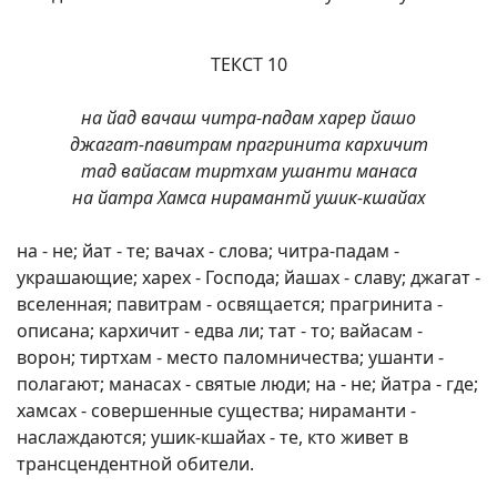
ТЕКСТ 10
на йад вачаш читра-падам харер йашо
джагат-павитрам прагринита кархичит
тад вайасам тиртхам ушанти манаса
на йатра Хамса нирамантй ушик-кшайах
на - не; йат - те; вачах - слова; читра-падам -
украшающие; харех - Господа; йашах - славу; джагат -
вселенная; павитрам - освящается; прагринита -
описана; кархичит - едва ли; тат - то; вайасам -
ворон; тиртхам - место паломничества; ушанти -
полагают; манасах - святые люди; на - не; йатра - где;
хамсах - совершенные существа; нираманти -
наслаждаются; ушик-кшайах - те, кто живет в
трансцендентной обители.