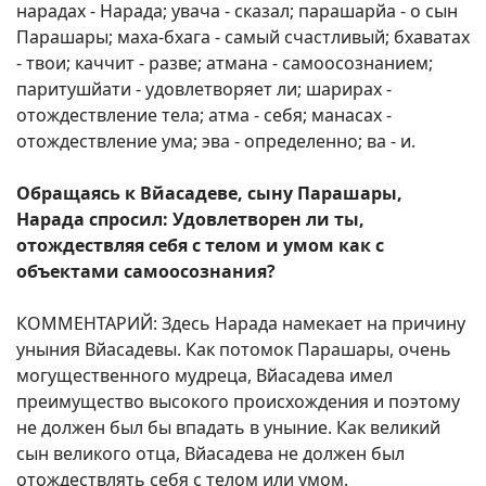
нарадах - Нарада; увача - сказал; парашарйа - о сын
Парашары; маха-бхага - самый счастливый; бхаватах
- твои; каччит - разве; атмана - самоосознанием;
паритушйати - удовлетворяет ли; шарирах -
отождествление тела; атма - себя; манасах -
отождествление ума; эва - определенно; ва - и.
Обращаясь к Вйасадеве, сыну Парашары,
Нарада спросил: Удовлетворен ли ты,
отождествляя себя с телом и умом как с
объектами самоосознания?
КОММЕНТАРИЙ: Здесь Нарада намекает на причину
уныния Вйасадевы. Как потомок Парашары, очень
могущественного мудреца, Вйасадева имел
преимущество высокого происхождения и поэтому
не должен был бы впадать в уныние. Как великий
сын великого отца, Вйасадева не должен был
отождествлять себя с телом или умом.