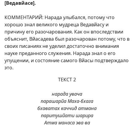
[Ведавйасе].
КОММЕНТАРИЙ: Нарада улыбался, потому что
хорошо знал великого мудреца Ведавйасу и
причину его разочарования. Как он впоследствии
объяснит, Вйасадева был разочарован потому, что в
своих писаниях не уделил достаточно внимания
науке преданного служения. Нарада знал о его
упущении, и состояние самого Вйасы подтверждало
это.
ТЕКСТ 2
нарада увача
парашарйа Маха-бхага
бхаватах каччид атмана
паритушйати шарира
Атма манаса эва ва