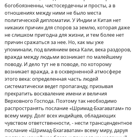
богобоязненны, чистосердечны и просты, а в
отношениях между ними не было места
политической дипломатии. У Индии и Китая нет
никаких причин для споров за землю, которая даже
не слишком пригодна для жизни, и тем более нет
причин сражаться за нее. Но, как мы уже
упоминали, под влиянием века Кали, века раздоров,
вражда между людьми возникает по малейшему
поводу. И дело тут не в поводе, по которому
возникает вражда, а в оскверненной атмосфере
этого века: определенная часть людей
систематически ведет пропаганду, призывая
прекратить восхваление имени и величия
Верховного Господа. Поэтому так необходимо
распространять послание «Шримад-Бхагаватам» по
всему миру. Долг всех индийцев, обладающих
чувством ответственности, - нести трансцендентное
послание «Шримад-Бхагаватам» всему миру, даруя