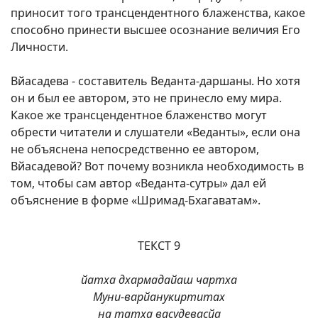
приносит того трансцендентного блаженства, какое
способно принести высшее осознание величия Его
Личности.
Вйасадева - составитель Веданта-даршаны. Но хотя
он и был ее автором, это не принесло ему мира.
Какое же трансцендентное блаженство могут
обрести читатели и слушатели «Веданты», если она
не объяснена непосредственно ее автором,
Вйасадевой? Вот почему возникла необходимость в
том, чтобы сам автор «Веданта-сутры» дал ей
объяснение в форме «Шримад-Бхагаватам».
ТЕКСТ 9
йатха дхармадайаш чартха
Муни-варйанукиртитах
на татха васудевасйа