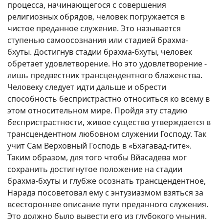
процесса, начинающегося с совершения
религиозных обрядов, человек погружается в
чистое преданное служение. Это называется
ступенью самоосознания или стадией брахма-
бхуты. Достигнув стадии брахма-бхуты, человек
обретает удовлетворение. Но это удовлетворение -
лишь предвестник трансцендентного блаженства.
Человеку следует идти дальше и обрести
способность беспристрастно относиться ко всему в
этом относительном мире. Пройдя эту стадию
беспристрастности, живое существо утверждается в
трансцендентном любовном служении Господу. Так
учит Сам Верховный Господь в «Бхагавад-гите».
Таким образом, для того чтобы Вйасадева мог
сохранить достигнутое положение на стадии
брахма-бхуты и глубже осознать трансцендентное,
Нарада посоветовал ему с энтузиазмом взяться за
всестороннее описание пути преданного служения.
Это должно было вывести его из глубокого уныния.