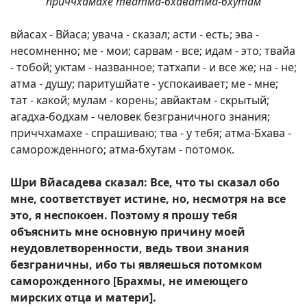
приччхамахе тватма-бхаватма-бхутам
вйасах - Вйаса; увача - сказал; асти - есть; эва -
несомненно; ме - мои; сарвам - все; идам - это; твайа
- тобой; уктам - названное; татхапи - и все же; на - не;
атма - душу; паритушйате - успокаивает; ме - мне;
тат - какой; мулам - корень; авйактам - скрытый;
агадха-бодхам - человек безграничного знания;
приччхамахе - спрашиваю; тва - у тебя; атма-Бхава -
саморожденного; атма-бхутам - потомок.
Шри Вйасадева сказал: Все, что ты сказал обо
мне, соответствует истине, но, несмотря на все
это, я неспокоен. Поэтому я прошу тебя
объяснить мне основную причину моей
неудовлетворенности, ведь твои знания
безграничны, ибо ты являешься потомком
саморожденного [Брахмы, не имеющего
мирских отца и матери].