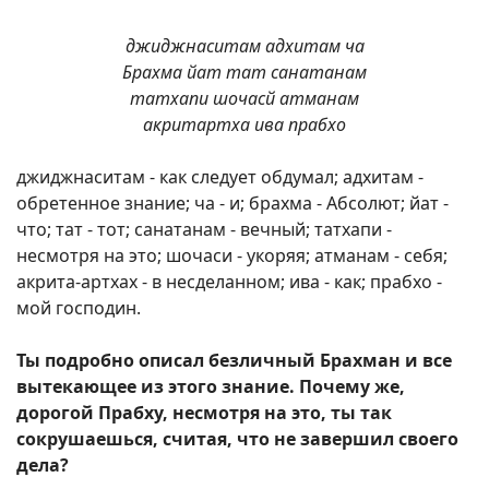
джиджнаситам адхитам ча
Брахма йат тат санатанам
татхапи шочасй атманам
акритартха ива прабхо
джиджнаситам - как следует обдумал; адхитам -
обретенное знание; ча - и; брахма - Абсолют; йат -
что; тат - тот; санатанам - вечный; татхапи -
несмотря на это; шочаси - укоряя; атманам - себя;
акрита-артхах - в несделанном; ива - как; прабхо -
мой господин.
Ты подробно описал безличный Брахман и все
вытекающее из этого знание. Почему же,
дорогой Прабху, несмотря на это, ты так
сокрушаешься, считая, что не завершил своего
дела?