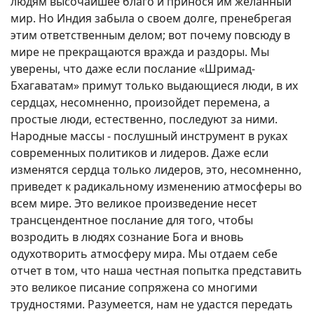
людям высочайшее благо и принося им желанный
мир. Но Индия забыла о своем долге, пренебрегая
этим ответственным делом; вот почему повсюду в
мире не прекращаются вражда и раздоры. Мы
уверены, что даже если послание «Шримад-
Бхагаватам» примут только выдающиеся люди, в их
сердцах, несомненно, произойдет перемена, а
простые люди, естественно, последуют за ними.
Народные массы - послушный инструмент в руках
современных политиков и лидеров. Даже если
изменятся сердца только лидеров, это, несомненно,
приведет к радикальному изменению атмосферы во
всем мире. Это великое произведение несет
трансцендентное послание для того, чтобы
возродить в людях сознание Бога и вновь
одухотворить атмосферу мира. Мы отдаем себе
отчет в том, что наша честная попытка представить
это великое писание сопряжена со многими
трудностями. Разумеется, нам не удастся передать