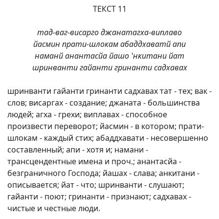
ТЕКСТ 11
тад-ваг-висарго джанатагха-виплаво
йасмин прати-шлокам абаддхаватй апи
наманй анантасйа йашо 'нкитани йат
шринванти гайанти гринанти садхавах
шринванти гайанти гринанти садхавах тат - тех; вак -
слов; висаргах - создание; джаната - большинства
людей; агха - грехи; виплавах - способное
произвести переворот; йасмин - в котором; прати-
шлокам - каждый стих; абаддхавати - несовершенно
составленный; апи - хотя и; намани -
трансцендентные имена и проч.; анантасйа -
безграничного Господа; йашах - слава; анкитани -
описывается; йат - что; шринванти - слушают;
гайанти - поют; гринанти - признают; садхавах -
чистые и честные люди.