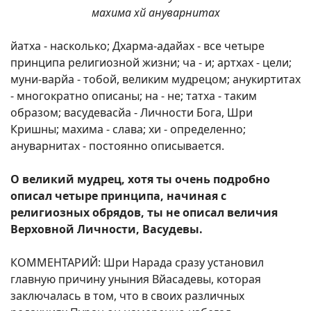
махима хй ануварнитах
йатха - насколько; Дхарма-адайах - все четыре
принципа религиозной жизни; ча - и; артхах - цели;
муни-варйа - тобой, великим мудрецом; анукиртитах
- многократно описаны; на - не; татха - таким
образом; васудевасйа - Личности Бога, Шри
Кришны; махима - слава; хи - определенно;
ануварнитах - постоянно описывается.
О великий мудрец, хотя ты очень подробно
описал четыре принципа, начиная с
религиозных обрядов, ты не описал величия
Верховной Личности, Васудевы.
КОММЕНТАРИЙ: Шри Нарада сразу установил
главную причину уныния Вйасадевы, которая
заключалась в том, что в своих различных