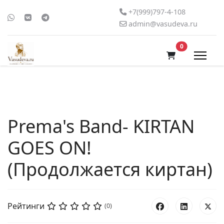
+7(999)797-4-108
admin@vasudeva.ru
В корзину
0
Prema's Band- KIRTAN
GOES ON!
(Продолжается киртан)
Рейтинги
(0)