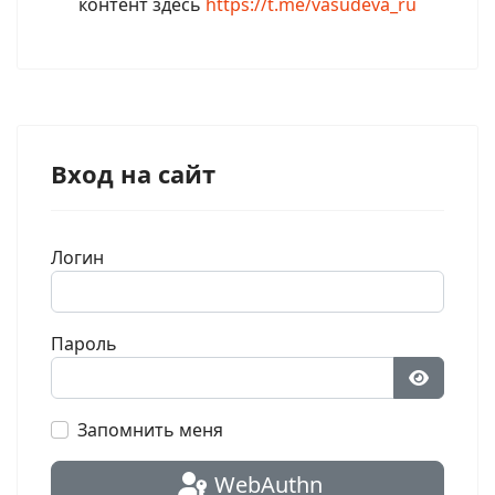
контент здесь
https://t.me/vasudeva_ru
Вход на сайт
Логин
Пароль
Показат
Запомнить меня
WebAuthn