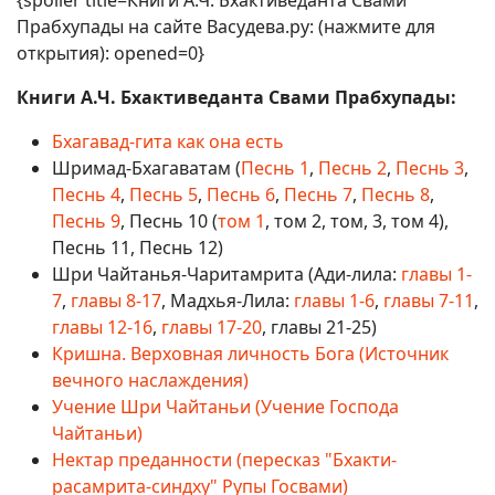
{spoiler title=Книги А.Ч. Бхактиведанта Свами
Прабхупады на сайте Васудева.ру: (нажмите для
открытия): opened=0}
Книги А.Ч. Бхактиведанта Свами Прабхупады:
Бхагавад-гита как она есть
Шримад-Бхагаватам (
Песнь 1
,
Песнь 2
,
Песнь 3
,
Песнь 4
,
Песнь 5
,
Песнь 6
,
Песнь 7
,
Песнь 8
,
Песнь 9
, Песнь 10 (
том 1
, том 2, том, 3, том 4),
Песнь 11, Песнь 12)
Шри Чайтанья-Чаритамрита (Ади-лила:
главы 1-
7
,
главы 8-17
, Мадхья-Лила:
главы 1-6
,
главы 7-11
,
главы 12-16
,
главы 17-20
, главы 21-25)
Кришна. Верховная личность Бога (Источник
вечного наслаждения)
Учение Шри Чайтаньи (Учение Господа
Чайтаньи)
Нектар преданности (пересказ "Бхакти-
расамрита-синдху" Рупы Госвами)