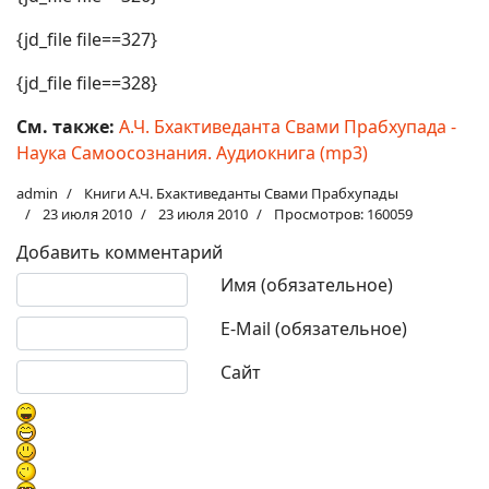
{jd_file file==327}
{jd_file file==328}
См. также:
А.Ч. Бхактиведанта Свами Прабхупада -
Наука Самоосознания. Аудиокнига (mp3)
admin
Книги А.Ч. Бхактиведанты Свами Прабхупады
23 июля 2010
23 июля 2010
Просмотров: 160059
Добавить комментарий
Текст комментария
Имя (обязательное)
E-Mail (обязательное)
Сайт