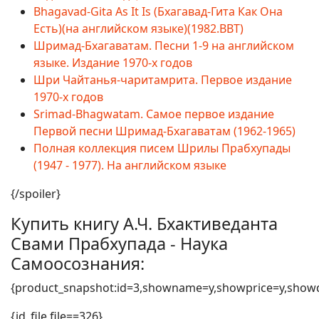
Bhagavad-Gita As It Is (Бхагавад-Гита Как Она
Есть)(на английском языке)(1982.BBT)
Шримад-Бхагаватам. Песни 1-9 на английском
языке. Издание 1970-х годов
Шри Чайтанья-чаритамрита. Первое издание
1970-х годов
Srimad-Bhagwatam. Самое первое издание
Первой песни Шримад-Бхагаватам (1962-1965)
Полная коллекция писем Шрилы Прабхупады
(1947 - 1977). На английском языке
{/spoiler}
Купить книгу А.Ч. Бхактиведанта
Свами Прабхупада - Наука
Самоосознания:
{product_snapshot:id=3,showname=y,showprice=y,showde
{jd_file file==326}