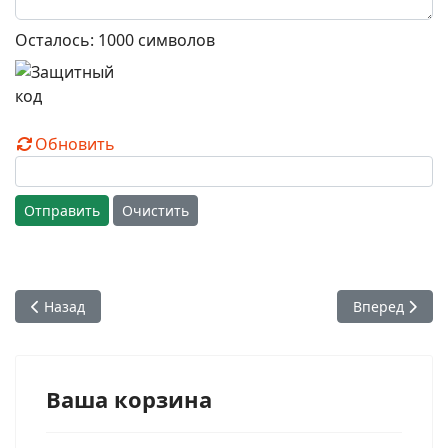
Осталось:
1000
символов
Обновить
Отправить
Очистить
Предыдущий: А.Ч. Бхактиведанта Свами Прабхупада - Криш
Следующий: А
Назад
Вперед
Ваша корзина