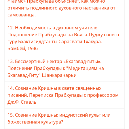
«Таймс» Прабхупада объясняет, как можно
отличить подлинного духовного наставника от
самозванца.
12. Необходимость в духовном учителе.
Подношение Прабхупады на Вьяса-Пуджу своего
гуру Бхактисиддтанты Сарасвати Тхакура.
Бомбей, 1936
13. Бессмертный нектар «Бхагавад-гиты».
Пояснения Прабхупады к "Медитациям на
Бхагавад-Гиту" Шанкарачарьи
14. Сознание Кришны в свете священных
писаний. Переписка Прабхупады с профессором
Дж.Ф. Стааль
15. Сознание Кришны: индуистский культ или
божественная культура?