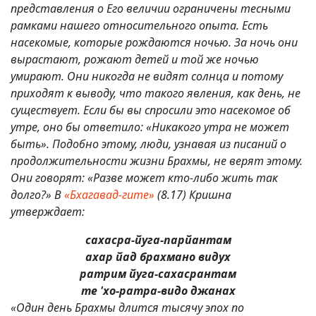
представления о Его величии ограничены тесными
рамками нашего относительного опыта. Есть
насекомые, которые рождаются ночью. За ночь они
вырастают, рожают детей и той же ночью
умирают. Они никогда не видят солнца и потому
приходят к выводу, что такого явления, как день, не
существует. Если бы вы спросили это насекомое об
утре, оно бы ответило: «Никакого утра не может
быть». Подобно этому, люди, узнавая из писаний о
продолжительности жизни Брахмы, не верят этому.
Они говорят: «Разве может кто-либо жить так
долго?» В
«Бхагавад-гите»
(8.17) Кришна
утверждает:
сахасра-йуга-парйантам
ахар йад брахмано видух
ратрим йуга-сахасрантам
те 'хо-ратра-видо джанах
«Один день Брахмы длится тысячу эпох по