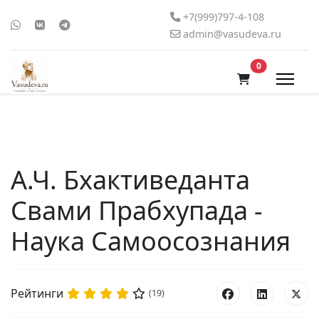
+7(999)797-4-108
admin@vasudeva.ru
В корзину
0
А.Ч. Бхактиведанта
Свами Прабхупада -
Наука Самоосознания
Рейтинги
(19)