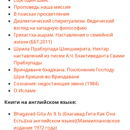
Ещё один шанс
Проповедь наша миссия
В поисках просветления
Диалектический спиритуализм. Ведический
взгляд на западную философию
Грихастха-ашрам. Наставления о семейной
жизни (ББТ.2011)
Шрила Прабхупада Шикшамрита. Нектар
наставлений из писем А.Ч. Бхактиведанта Свами
Прабхупады
Вриндаване бхаджана. Поклонение Господу
Шри Кришне во Вриндаване
Сознание: недостающее звено (1984)
О Исламе
Книги на английском языке:
Bhagavad-Gita As It Is (Бхагавад-Гита Как Она
Есть)(на английском языке)(Макмиллановское
издание 1972 года)