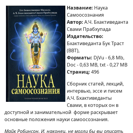
Название:
Наука
Самоосознания
Автор:
А.Ч. Бхактиведанта
Свами Прабхупада
Издательство:
Бхактиведанта Бук Траст
(BBT),
Форматы:
DjVu - 6,8 Mb,
Doc - 0,63 MB, txt - 0,27 MB
Страниц:
496
Сборник статей, лекций,
интервью, эссе и писем
А.Ч. Бхактиведанты
Свами, в которых он в
доступной и занимательной форме раскрывает
основные положения науки самоосознания.
Майк Робинсон. И, наконец, не могли бы вы описать