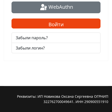
WebAuthn
Войти
Забыли пароль?
Забыли логин?
Реквизиты: ИП Новикова Оксана Сергеевна ОГРНИП
322762700049641. ИНН 290900551910