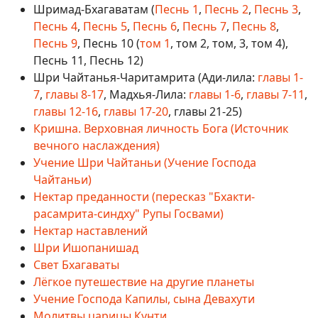
Шримад-Бхагаватам (
Песнь 1
,
Песнь 2
,
Песнь 3
,
Песнь 4
,
Песнь 5
,
Песнь 6
,
Песнь 7
,
Песнь 8
,
Песнь 9
, Песнь 10 (
том 1
, том 2, том, 3, том 4),
Песнь 11, Песнь 12)
Шри Чайтанья-Чаритамрита (Ади-лила:
главы 1-
7
,
главы 8-17
, Мадхья-Лила:
главы 1-6
,
главы 7-11
,
главы 12-16
,
главы 17-20
, главы 21-25)
Кришна. Верховная личность Бога (Источник
вечного наслаждения)
Учение Шри Чайтаньи (Учение Господа
Чайтаньи)
Нектар преданности (пересказ "Бхакти-
расамрита-синдху" Рупы Госвами)
Нектар наставлений
Шри Ишопанишад
Свет Бхагаваты
Лёгкое путешествие на другие планеты
Учение Господа Капилы, сына Девахути
Молитвы царицы Кунти