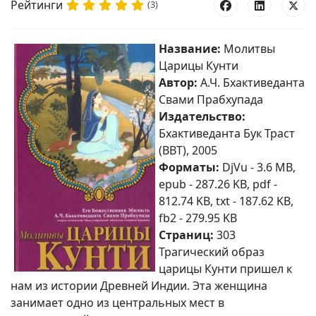
Рейтинги
(3)
Название:
Молитвы
Царицы Кунти
Автор:
А.Ч. Бхактиведанта
Свами Прабхупада
Издательство:
Бхактиведанта Бук Траст
(BBT), 2005
Форматы:
DjVu - 3.6 MB,
epub - 287.26 KB, pdf -
812.74 KB, txt - 187.62 KB,
fb2 - 279.95 KB
Страниц:
303
Трагический образ
царицы Кунти пришел к
нам из истории Древней Индии. Эта женщина
занимает одно из центральных мест в