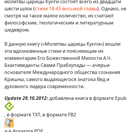
молитвы царицы Кунти состоят всего из двадцати
шести шлок (
стихи 18-43 восьмой главы
). Однако, не
смотря на такое малое количество, их считают
философским, теологическим и литературным
шедевром.
В данную книгу («Молитвы царицы Кунти») вошли
эти вдохновенные стихи и поясняющие их
комментарии Его Божественной Милости А.Ч.
Бхактиведанты Свами Прабхупады — ачярьи-
основателя Международного общества сознания
Кришны, самого выдающегося знатока Вед и
духовного лидера современности.
Update 29.10.2012:
добавлена книга в формате Epub
, в формате TXT, в формате FB2
и в формате PDF