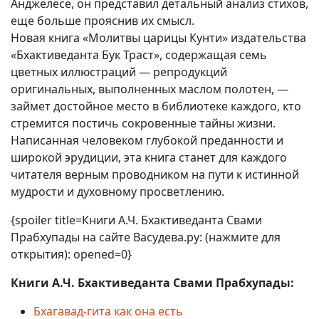
Анджелесе, он представил детальный анализ стихов,
еще больше прояснив их смысл.
Новая книга «Молитвы царицы Кунти» издательства
«Бхактиведанта Бук Траст», содержащая семь
цветных иллюстраций — репродукций
оригинальных, выполненных маслом полотен, —
займет достойное место в библиотеке каждого, кто
стремится постичь сокровенные тайны жизни.
Написанная человеком глубокой преданности и
широкой эрудиции, эта книга станет для каждого
читателя верным проводником на пути к истинной
мудрости и духовному просветлению.
{spoiler title=Книги А.Ч. Бхактиведанта Свами
Прабхупады на сайте Васудева.ру: (нажмите для
открытия): opened=0}
Книги А.Ч. Бхактиведанта Свами Прабхупады:
Бхагавад-гита как она есть