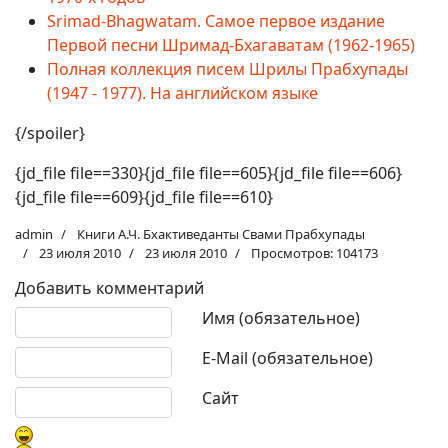
Srimad-Bhagwatam. Самое первое издание
Первой песни Шримад-Бхагаватам (1962-1965)
Полная коллекция писем Шрилы Прабхупады
(1947 - 1977). На английском языке
{/spoiler}
{jd_file file==330}{jd_file file==605}{jd_file file==606}
{jd_file file==609}{jd_file file==610}
admin
Книги А.Ч. Бхактиведанты Свами Прабхупады
23 июля 2010
23 июля 2010
Просмотров: 104173
Добавить комментарий
Текст комментария
Имя (обязательное)
E-Mail (обязательное)
Сайт