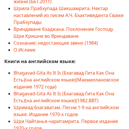
жизни (ББТ.2011)
Шрила Прабхупада Шикшамрита. Нектар
наставлений из писем А.Ч. Бхактиведанта Свами
Прабхупады
Вриндаване бхаджана. Поклонение Господу
Шри Кришне во Вриндаване
Сознание: недостающее звено (1984)
О Исламе
Книги на английском языке:
Bhagavad-Gita As It Is (Бхагавад-Гита Как Она
Есть)(на английском языке)(Макмиллановское
издание 1972 года)
Bhagavad-Gita As It Is (Бхагавад-Гита Как Она
Есть)(на английском языке)(1982.BBT)
Шримад-Бхагаватам. Песни 1-9 на английском
языке. Издание 1970-х годов
Шри Чайтанья-чаритамрита. Первое издание
1970-х годов