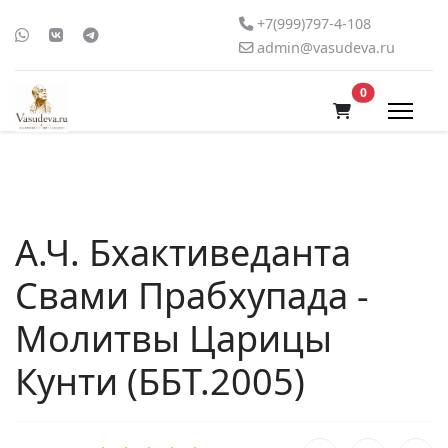
+7(999)797-4-108
admin@vasudeva.ru
В корзину
0
А.Ч. Бхактиведанта
Свами Прабхупада -
Молитвы Царицы
Кунти (ББТ.2005)