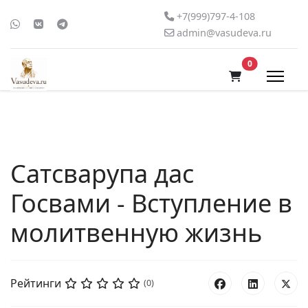
+7(999)797-4-108
admin@vasudeva.ru
В корзину
0
Сатсварупа дас
Госвами - Вступление в
молитвенную жизнь
Рейтинги
(0)