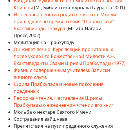
Ванданам. Руководство по молитве в Сознании
Кришны
(М., Библиотека журнала Гауранга.2001)
Из несовершенства родится чистота. Мысли
пришедшие во время чтения "Шаранагати"
Бхактивиноды Тхакура
(М.Гита-Нагари
Пресс,2002)
Медитация на Прабхупаду
Он живет вечно. Курс лекций прочитанных
после ухода Его Божественной Милости А.Ч.
Бхактиведанты Свами Шрилы Прабхупады (1977)
Жизнь с совершенным учителем. Записки
личного слуги.
Шрила Прабхупада и новые поколения
преданных
Реформа чтения. Наставления Шрилы
Прабхупады о ежедневном чтении его книг
Мольба о нектаре Святого Имени
Сострадание вайшнава
Препятствия на пути преданного служения