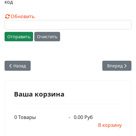
Обновить
Отправить
Очистить
Предыдущий: Сатсварупа дас Госвами - Шрила Прабхупада
Следующий: С
Назад
Вперед
Ваша корзина
0
Товары
-
0.00 Руб
В корзину