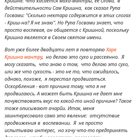
Кришне. Что касается маха-мантры, её слова, в
действительности Сам Кришна, как сказал Рупа
Госвами: "Сколько нектара содержится в этих слогах
- Криш-на? Я не знаю". Но Рупа Госвами знает, что
просто воспевая, он общается с Кришной, поскольку
Кришна является в Своем святом имени.
Вот уже более двадцати лет я повторяю
Харе
Кришна мантру
, но делаю это сухо и рассеянно. Я
могу сказать, что знаю о том, что делаю это сухо,
или же что сухость - это не то, что ожидалось,
однако, похоже, я перестал продвигаться.
Оскорбления - вот причина тому, что я не
продвигаюсь. А может быть Кришна не дает мне
почувствовать вкус по какой-то иной причине? Такое
тоже описывают ачарйи. Итак, меня
заинтересовало само это явление: отсутствие
продвижения в воспевании. Я не просто
испытываю интерес, но хочу что-то предпринять