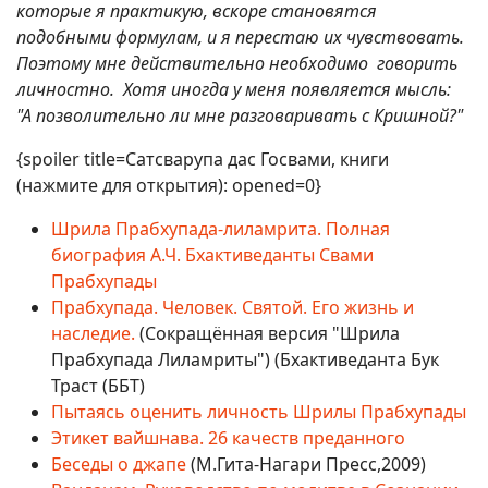
которые я практикую, вскоре становятся
подобными формулам, и я перестаю их чувствовать.
Поэтому мне действительно необходимо говорить
личностно. Хотя иногда у меня появляется мысль:
"А позволительно ли мне разговаривать с Кришной?"
{spoiler title=Сатсварупа дас Госвами, книги
(нажмите для открытия): opened=0}
Шрила Прабхупада-лиламрита. Полная
биография А.Ч. Бхактиведанты Свами
Прабхупады
Прабхупада. Человек. Святой. Его жизнь и
наследие.
(Сокращённая версия "Шрила
Прабхупада Лиламриты") (Бхактиведанта Бук
Траст (ББТ)
Пытаясь оценить личность Шрилы Прабхупады
Этикет вайшнава. 26 качеств преданного
Беседы о джапе
(М.Гита-Нагари Пресс,2009)