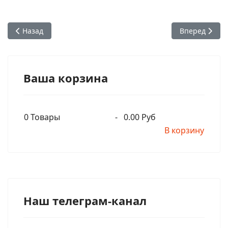
Предыдущий: Бхакти Викаша Свами - Кришна в одиночку с
Следующий: Б
Назад
Вперед
Ваша корзина
0
Товары
-
0.00 Руб
В корзину
Наш телеграм-канал