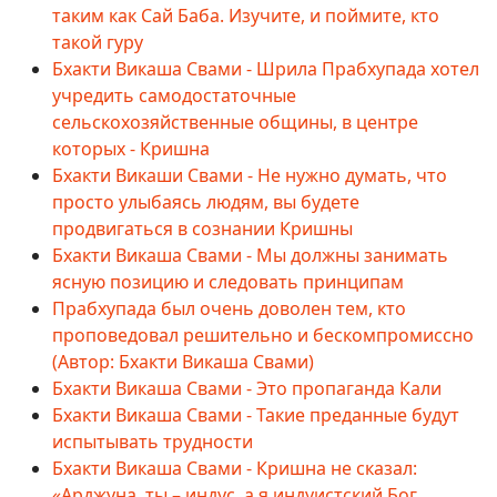
таким как Сай Баба. Изучите, и поймите, кто
такой гуру
Бхакти Викаша Свами - Шрила Прабхупада хотел
учредить самодостаточные
сельскохозяйственные общины, в центре
которых - Кришна
Бхакти Викаши Свами - Не нужно думать, что
просто улыбаясь людям, вы будете
продвигаться в сознании Кришны
Бхакти Викаша Свами - Мы должны занимать
ясную позицию и следовать принципам
Прабхупада был очень доволен тем, кто
проповедовал решительно и бескомпромиссно
(Автор: Бхакти Викаша Свами)
Бхакти Викаша Свами - Это пропаганда Кали
Бхакти Викаша Свами - Такие преданные будут
испытывать трудности
Бхакти Викаша Свами - Кришна не сказал:
«Арджуна, ты – индус, а я индуистский Бог.