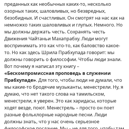
преданных как необычных каких-то, несколько
озорных таких, шаловливых, но безвредных,
безобидных. И счастливых. Он смотрят на нас как на
немножко таких шаловливых и глупых. Немного. Но
мы должны держать честь. Сохранять честь
Движения Чайтаньи Махапрабху. Люди могут
воспринимать это как что-то, как баловство какое-
то. Но как здесь Шрила Прабхупада говорит: мы
должны говорить о философии. Чтобы люди знали.
Вот почему я написал эту книгу –
«Бескомпромиссная проповедь в служении
Прабхупаде»
. Для того, чтобы люди не думали, что
мы какие-то бродячие музыканты, менестрели. Ну, я
думаю, что нет такого слова на тамильском,
менестрели, я уверен. Это как харидасы, которые
ходят везде, поют. Менестрель – просто он поет
разные фольклорные народные песни. Люди
должны знать, что у нас очень серьезное
философское послание. Мы – не для того, чтобы там