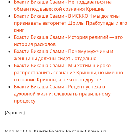
Бхакти Викаша Свами - Не поддаваться на
обман под вывеской сознания Кришны
Бхакти Викаша Свами - В ИСККОН мы должны
признавать авторитет Шрилы Прабхупады и его
книг
Бхакти Викаша Свами - История религий — это
история расколов
Бхакти Викаша Свами - Почему мужчины и
женщины должны сидеть отдельно
Бхакти Викаша Свами - Мы хотим широко
распространить сознание Кришны, но именно
сознание Кришны, а не что-то другое
Бхакти Викаша Свами - Рецепт успеха в
духовной жизни: следовать правильному
процессу
{/spoiler}
{spoiler title=Книги Бхакти Викаши Свами на