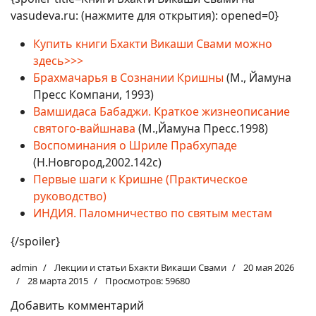
vasudeva.ru: (нажмите для открытия): opened=0}
Купить книги Бхакти Викаши Свами можно
здесь>>>
Брахмачарья в Сознании Кришны
(М., Йамуна
Пресс Компани, 1993)
Вамшидаса Бабаджи. Краткое жизнеописание
святого-вайшнава
(М.,Йамуна Пресс.1998)
Воспоминания о Шриле Прабхупаде
(Н.Новгород,2002.142с)
Первые шаги к Кришне (Практическое
руководство)
ИНДИЯ. Паломничество по святым местам
{/spoiler}
admin
Лекции и статьи Бхакти Викаши Свами
20 мая 2026
28 марта 2015
Просмотров: 59680
Добавить комментарий