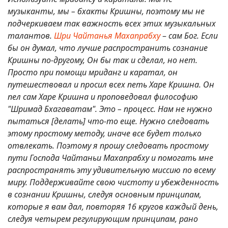
музыканты, мы – бхакты Кришны, поэтому мы не
подчеркиваем так важность всех этих музыкальных
талантов.
Шри Чайтанья Махапрабху
–
сам Бог. Если
бы он думал, что лучше распространить сознание
Кришны по-другому, Он бы так и сделал, но нет.
Просто при помощи мриданг и каратал, он
путешествовал и просил всех петь Харе Кришна. Он
пел сам Харе Кришна и проповедовал философию
"Шримад Бхагаватам". Это – процесс. Нам не нужно
пытаться [делать] что-то еще. Нужно следовать
этому простому методу, иначе все будет только
отвлекать. Поэтому я прошу следовать простому
пути Господа Чайтаньи Махапрабху и помогать мне
распространять эту удивительную миссию по всему
миру. Поддерживайте свою чистоту и убежденность
в сознании Кришны, следуя основным принципам,
которые я вам дал, повторяя 16 кругов каждый день,
следуя четырем регулирующим принципам, рано