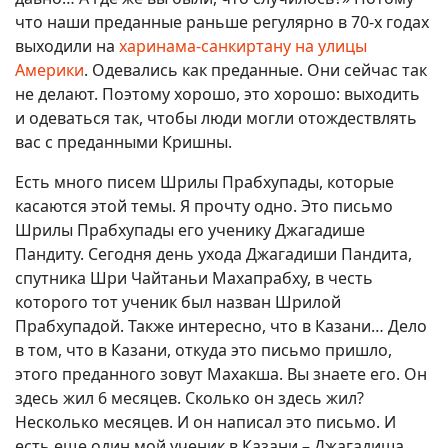
что наши преданные раньше регулярно в 70-х годах
выходили на
харинама-санкиртану на улицы
Америки
. Одевались как преданные. Они сейчас так
не делают. Поэтому хорошо, это хорошо: выходить
и одеваться так, чтобы люди могли отождествлять
вас с преданными Кришны.
Есть много писем Шрилы Прабхупады, которые
касаются этой темы. Я прочту одно. Это письмо
Шрилы Прабхупады его ученику Джагадише
Пандиту. Сегодня день ухода Джагадиши Пандита,
спутника Шри Чайтаньи Махапрабху, в честь
которого тот ученик был назван Шрилой
Прабхупадой. Также интересно, что в Казани… Дело
в том, что в Казани, откуда это письмо пришло,
этого преданного зовут Махакша. Вы знаете его. Он
здесь жил 6 месяцев. Сколько он здесь жил?
Несколько месяцев. И он написал это письмо. И
есть еще один мой ученик в Казани – Джагадиша