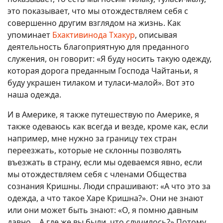
это показывает, что мы отождествляем себя с
совершенно другим взглядом на жизнь. Как
упоминает
Бхактивинода Тхакур
, описывая
деятельность благоприятную для преданного
служения, он говорит: «Я буду носить такую одежду,
которая дорога преданным Господа Чайтаньи, я
буду украшен тилаком и туласи-малой». Вот это
наша одежда.
И в Америке, я также путешествую по Америке, я
также одеваюсь как всегда и везде, кроме как, если
например, мне нужно за границу тех стран
переезжать, которые не склонны позволять
въезжать в страну, если мы одеваемся явно, если
мы отождествляем себя с членами Общества
сознания Кришны. Люди спрашивают: «А что это за
одежда, а что такое Харе Кришна?». Они не знают
или они может быть знают: «О, я помню давным
давно… А где же вы были, что случилось?» Потому