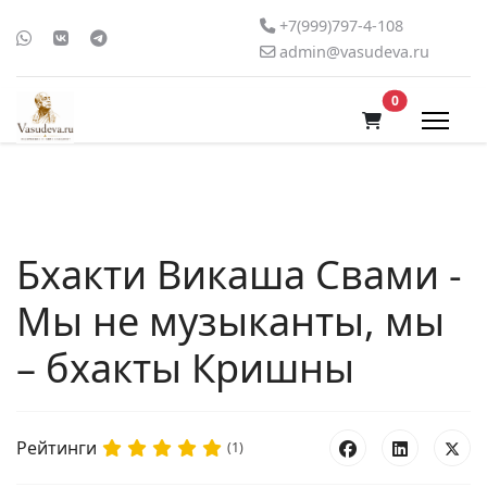
+7(999)797-4-108
admin@vasudeva.ru
В корзину
0
Бхакти Викаша Свами -
Мы не музыканты, мы
– бхакты Кришны
Рейтинги
(1)