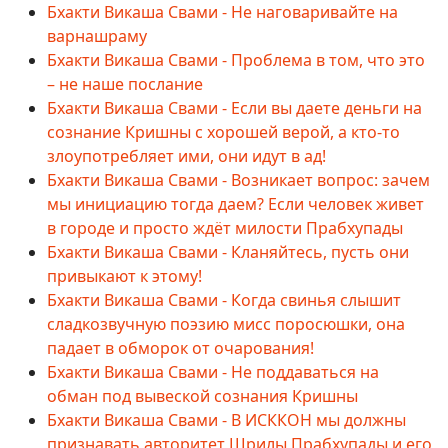
Бхакти Викаша Свами - Не наговаривайте на
варнашраму
Бхакти Викаша Свами - Проблема в том, что это
– не наше послание
Бхакти Викаша Свами - Если вы даете деньги на
сознание Кришны с хорошей верой, а кто-то
злоупотребляет ими, они идут в ад!
Бхакти Викаша Свами - Возникает вопрос: зачем
мы инициацию тогда даем? Если человек живет
в городе и просто ждёт милости Прабхупады
Бхакти Викаша Свами - Кланяйтесь, пусть они
привыкают к этому!
Бхакти Викаша Свами - Когда свинья слышит
сладкозвучную поэзию мисс поросюшки, она
падает в обморок от очарования!
Бхакти Викаша Свами - Не поддаваться на
обман под вывеской сознания Кришны
Бхакти Викаша Свами - В ИСККОН мы должны
признавать авторитет Шрилы Прабхупады и его