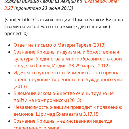
Бхакти Викаша Свами из лекции по
"Бхагавад-Гите"
3.27
(прочитана 23 июня 2013)
{spoiler title=Статьи и лекции Шрилы Бхакти Викаша
Свами на vasudeva.ru: (нажмите для открытия):
opened=0}
Ответ на письмо о Матери Терезе (2013)
Сознание Кришны индуизм или божественная
культура. У единства в многообразии есть свои
пределы (Салем, Индия, 28-29 марта, 2012)
Идея, что нужно что-то изменить – это признак
очень неудовлетворенного возбужденного ума
(2013)
В демоническом обществе очень трудно не
пойти на компромиссы (2013)
Независимость женщин приводит к появлению
демонов, Шримад Бхагаватам 3.17.15
Сознание Кришны – единственная надежда
современного мира