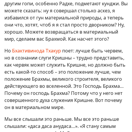
другим гопи, особенно Радхе, подметают кунджи. Вы
можете сказать: ну я совершал столько аскез, я
избавился от гун материальной природы, а теперь
они что, хотят, чтоб я я стал просто дворником? Ну,
хорошо. Можете возвращаться в материальный
мир, сделаем вас Брахмой. Как насчет этого?
Но
Бхактивинода Тхакур
поет: лучше быть червем,
но в сознании слуги Кришны – трудно представить,
как червяк может служить Кришне, но должно быть
есть какой-то способ – это положение лучше, чем
положение Брахмы, великого строителя, великого
действующего во вселенной. Это Господь Брахма…
Почему он господь Брахма? Потому что у него нет
совершенного духа служения Кришне. Вот почему
он в материальном мире.
Мы все слышали это раньше. Мы все это раньше
слышали: «даса даса анудаса…». «Я стану самым