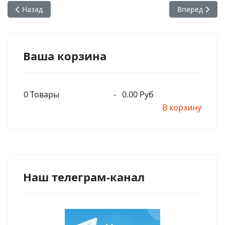
Предыдущий: Бхакти Викаша Свами - Одна луна лучше, чем
Следующий: Б
Назад
Вперед
Ваша корзина
0
Товары
-
0.00 Руб
В корзину
Наш телеграм-канал