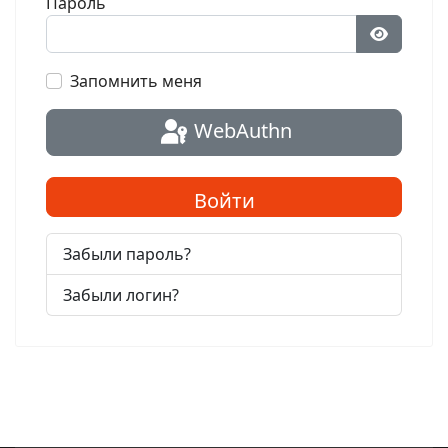
Пароль
Показат
Запомнить меня
WebAuthn
Войти
Забыли пароль?
Забыли логин?