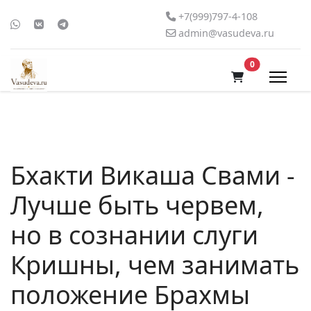
+7(999)797-4-108
admin@vasudeva.ru
В корзину
0
Бхакти Викаша Свами -
Лучше быть червем,
но в сознании слуги
Кришны, чем занимать
положение Брахмы