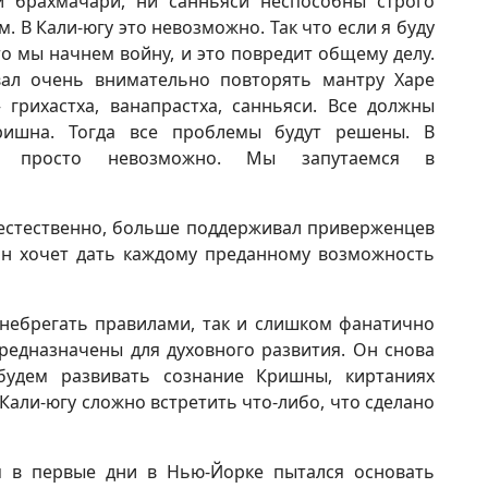
ни брахмачари, ни санньяси неспособны строго
. В Кали-югу это невозможно. Так что если я буду
 то мы начнем войну, и это повредит общему делу.
вал очень внимательно повторять мантру Харе
грихастха, ванапрастха, санньяси. Все должны
ришна. Тогда все проблемы будут решены. В
ть просто невозможно. Мы запутаемся в
 естественно, больше поддерживал приверженцев
он хочет дать каждому преданному возможность
енебрегать правилами, так и слишком фанатично
предназначены для духовного развития. Он снова
будем развивать сознание Кришны, киртаниях
В Кали-югу сложно встретить что-либо, что сделано
м в первые дни в Нью-Йорке пытался основать