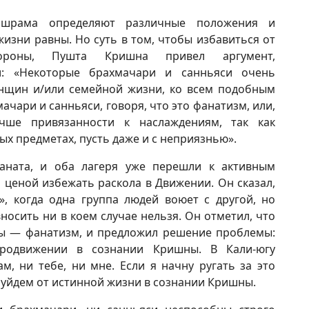
ашрама определяют различные положения и
жизни равны. Но суть в том, чтобы избавиться от
ороны, Пушта Кришна привел аргумент,
: «Некоторые брахмачари и санньяси очень
енщин и/или семейной жизни, ко всем подобным
ачари и санньяси, говоря, что это фанатизм, или,
чше привязанности к наслаждениям, так как
х предметах, пусть даже и с неприязнью».
каната, и оба лагеря уже перешли к активным
 ценой избежать раскола в Движении. Он сказал,
, когда одна группа людей воюет с другой, но
осить ни в коем случае нельзя. Он отметил, что
оны — фанатизм, и предложил решение проблемы:
продвижении в сознании Кришны. В Кали-югу
, ни тебе, ни мне. Если я начну ругать за это
о уйдем от истинной жизни в сознании Кришны.