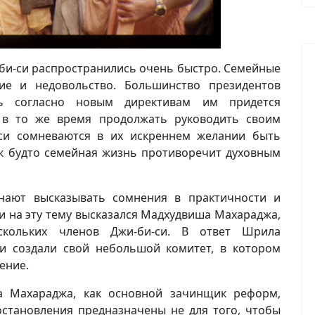
би-си распространились очень быстро. Семейные
ие и недовольство. Большинство президентов
 согласно новым директивам им придется
 в то же время продолжать руководить своим
яси сомневаются в их искреннем желании быть
 будто семейная жизнь противоречит духовным
нают высказывать сомнения в практичности и
и на эту тему высказался Мадхудвиша Махараджа,
кольких членов Джи-би-си. В ответ Шрила
хи создали свой небольшой комитет, в котором
ение.
а Махараджа, как основной зачинщик реформ,
остановления предназначены не для того, чтобы