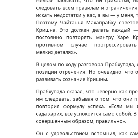
Нельзя забывать, что ни грихастхи, 
следовать всем правилам и ограничениям
искать недостатки у вас, а вы — у меня,
Поэтому Чайтанья Махапрабху совето
Кришна. Это должен делать каждый — 
постоянно повторять мантру Харе К
противном случае прогрессирова
мелких деталях».
В целом по ходу разговора Прабхупада,
позиции отречения. Но очевидно, что 
развивать сознание Кришны.
Прабхупада сказал, что неверно как пр
им следовать, забывая о том, что они 
повторил формулу успеха. «Если мы 
сада харих, все успокоится само собой. 
совершенным образом, правильно».
Он с удовольствием вспомнил, как са