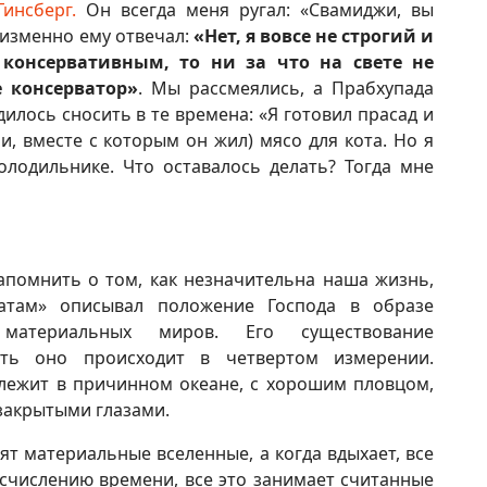
инсберг.
Он всегда меня ругал: «Свамиджи, вы
еизменно ему отвечал:
«Нет, я вовсе не строгий и
консервативным, то ни за что на свете не
е консерватор»
. Мы рассмеялись, а Прабхупада
дилось сносить в те времена: «Я готовил прасад и
, вместе с которым он жил) мясо для кота. Но я
олодильнике. Что оставалось делать? Тогда мне
апомнить о том, как незначительна наша жизнь,
атам» описывал положение Господа в образе
 материальных миров. Его существование
сть оно происходит в четвертом измерении.
злежит в причинном океане, с хорошим пловцом,
закрытыми глазами.
дят материальные вселенные, а когда вдыхает, все
исчислению времени, все это занимает считанные