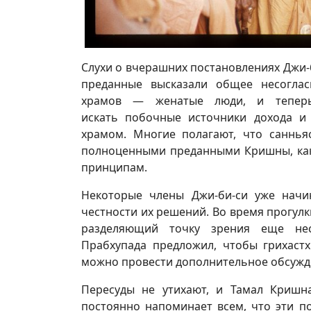
Слухи о вчерашних постановлениях Джи-
преданные высказали общее несоглас
храмов — женатые люди, и теперь
искать побочные источники дохода и
храмом. Многие полагают, что саннь
полноценными преданными Кришны, как
принципам.
Некоторые члены Джи-би-си уже начи
честности их решений. Во время прогулк
разделяющий точку зрения еще нес
Прабхупада предложил, чтобы грихаст
можно провести дополнительное обсужд
Пересуды не утихают, и Тамал Кришн
постоянно напоминает всем, что эти п