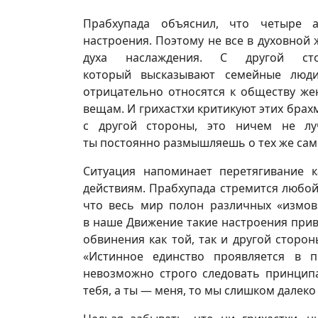
Прабхупада объяснил, что четыре 
настроения. Поэтому не все в духовной 
духа наслаждения. С другой ст
который высказывают семейные люди
отрицательно относятся к обществу ж
вещам. И грихастхи критикуют этих брахм
с другой стороны, это ничем не лу
ты постоянно размышляешь о тех же самы
Ситуация напоминает перетягивание 
действиям. Прабхупада стремится любой
что весь мир полон различных «измов»
в наше Движение такие настроения привн
обвинения как той, так и другой стор
«Истинное единство проявляется в 
невозможно строго следовать принципам
тебя, а ты — меня, то мы слишком далек