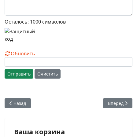
Осталось:
1000
символов
Обновить
Отправить
Очистить
Предыдущий: Глава 09. Часть 06. Чем отличается карми от 
Следующий: Гл
Назад
Вперед
Ваша корзина