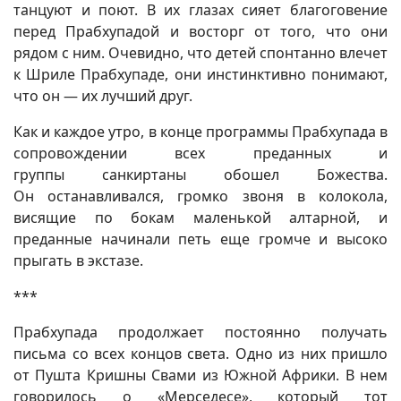
танцуют и поют. В их глазах сияет благоговение
перед Прабхупадой и восторг от того, что они
рядом с ним. Очевидно, что детей спонтанно влечет
к Шриле Прабхупаде, они инстинктивно понимают,
что он — их лучший друг.
Как и каждое утро, в конце программы Прабхупада в
сопровождении всех преданных и
группы санкиртаны обошел Божества.
Он останавливался, громко звоня в колокола,
висящие по бокам маленькой алтарной, и
преданные начинали петь еще громче и высоко
прыгать в экстазе.
***
Прабхупада продолжает постоянно получать
письма со всех концов света. Одно из них пришло
от Пушта Кришны Свами из Южной Африки. В нем
говорилось о «Мерседесе», который тот