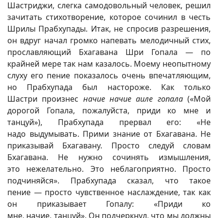
Шастриджи, слегка самодовольный человек, решил
зачитать стихотворение, которое сочинил в честь
Шрилы Прабхупады. Итак, не спросив разрешения,
он вдруг начал громко напевать мелодичный стих,
прославляющий Бхагавана Шри Гопала — по
крайней мере так нам казалось. Моему неопытному
слуху его пение показалось очень впечатляющим,
но Прабхупада был настороже. Как только
Шастри произнес
начие начие аиле гопала
(«Мой
дорогой Гопала, пожалуйста, приди ко мне и
танцуй»), Прабхупада прервал его: «Не
надо выдумывать. Прими знание от Бхагавана. Не
приказывай Бхагавану. Просто следуй словам
Бхагавана. Не нужно сочинять измышления,
это нежелательно. Это неблагоприятно. Просто
подчиняйся». Прабхупада сказал, что такое
пение — просто чувственное наслаждение, так как
он приказывает Гопалу: «Приди ко
мне, начие, танцуй». Он подчеркнул, что мы должны