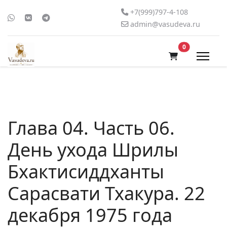
+7(999)797-4-108
admin@vasudeva.ru
В корзину
0
Глава 04. Часть 06.
День ухода Шрилы
Бхактисиддханты
Сарасвати Тхакура. 22
декабря 1975 года