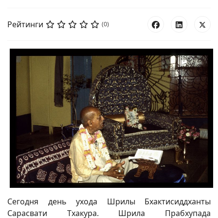
Рейтинги
(0)
Сегодня день ухода Шрилы Бхактисиддханты
Сарасвати Тхакура. Шрила Прабхупада