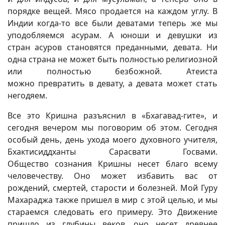
порядке вещей. Мясо продается на каждом углу. В
Индии когда-то все были деватами теперь же мы
уподобляемся асурам. А юноши и девушки из
стран асуров становятся преданными, девата. Ни
одна страна не может быть полностью религиозной
или полностью безбожной. Атеиста
можно превратить в девату, а девата может стать
негодяем.
Все это Кришна разъяснил в «Бхагавад-гите», и
сегодня вечером мы поговорим об этом. Сегодня
особый день, день ухода моего духовного учителя,
Бхактисиддханты Сарасвати Госвами.
Общество сознания Кришны несет благо всему
человечеству. Оно может избавить вас от
рождений, смертей, старости и болезней. Мой Гуру
Махараджа также пришел в мир с этой целью, и мы
стараемся следовать его примеру. Это Движение
пришло из глубины веков, оно несет древнее