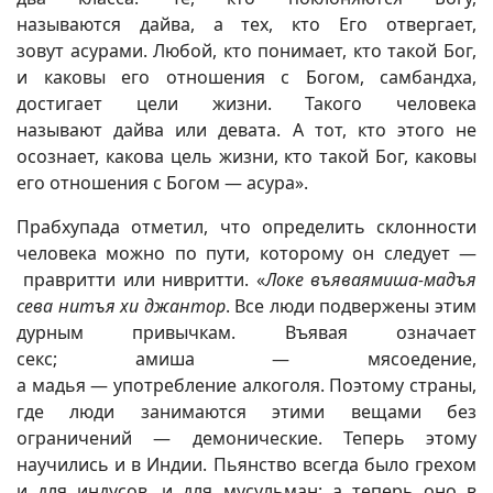
называются дайва, а тех, кто Его отвергает,
зовут асурами. Любой, кто понимает, кто такой Бог,
и каковы его отношения с Богом, самбандха,
достигает цели жизни. Такого человека
называют дайва или девата. А тот, кто этого не
осознает, какова цель жизни, кто такой Бог, каковы
его отношения с Богом — асура».
Прабхупада отметил, что определить склонности
человека можно по пути, которому он следует —
правритти или нивритти. «
Локе въяваямиша-мадъя
сева нитъя хи джантор
. Все люди подвержены этим
дурным привычкам. Въявая означает
секс; амиша — мясоедение,
а мадья — употребление алкоголя. Поэтому страны,
где люди занимаются этими вещами без
ограничений — демонические. Теперь этому
научились и в Индии. Пьянство всегда было грехом
и для индусов, и для мусульман; а теперь оно в