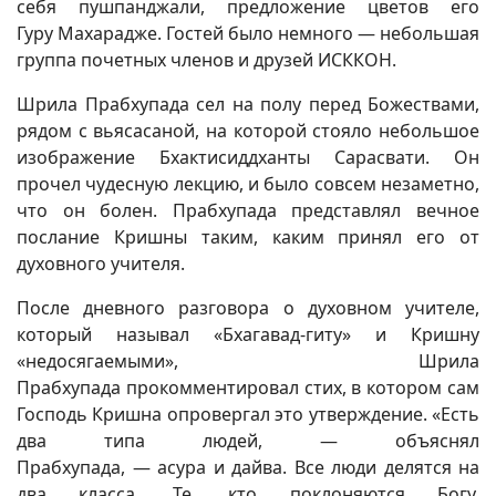
себя пушпанджали, предложение цветов его
Гуру Махарадже. Гостей было немного — небольшая
группа почетных членов и друзей ИСККОН.
Шрила Прабхупада сел на полу перед Божествами,
рядом с вьясасаной, на которой стояло небольшое
изображение Бхактисиддханты Сарасвати. Он
прочел чудесную лекцию, и было совсем незаметно,
что он болен. Прабхупада представлял вечное
послание Кришны таким, каким принял его от
духовного учителя.
После дневного разговора о духовном учителе,
который называл «Бхагавад-гиту» и Кришну
«недосягаемыми», Шрила
Прабхупада прокомментировал стих, в котором сам
Господь Кришна опровергал это утверждение. «Есть
два типа людей, — объяснял
Прабхупада, — асура и дайва. Все люди делятся на
два класса. Те, кто поклоняются Богу,