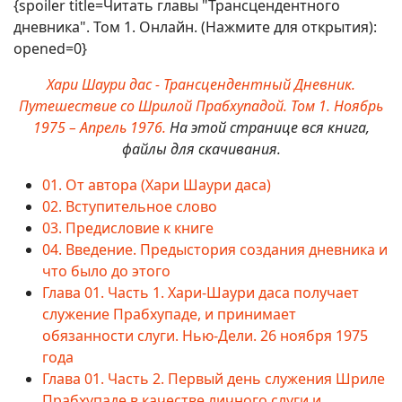
{spoiler title=Читать главы "Трансцендентного
дневника". Том 1. Онлайн. (Нажмите для открытия):
opened=0}
Хари Шаури дас - Трансцендентный Дневник.
Путешествие со Шрилой Прабхупадой. Том 1. Ноябрь
1975 – Апрель 1976.
На этой странице вся книга,
файлы для скачивания.
01. От автора (Хари Шаури даса)
02. Вступительное слово
03. Предисловие к книге
04. Введение. Предыстория создания дневника и
что было до этого
Глава 01. Часть 1. Хари-Шаури даса получает
служение Прабхупаде, и принимает
обязанности слуги. Нью-Дели. 26 ноября 1975
года
Глава 01. Часть 2. Первый день служения Шриле
Прабхупаде в качестве личного слуги и