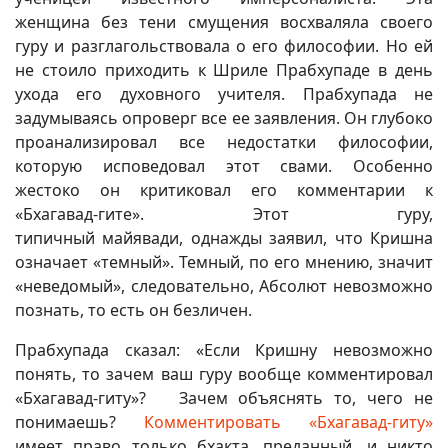
женщина без тени смущения восхваляла своего
гуру и разглагольствовала о его философии. Но ей
не стоило приходить к Шриле Прабхупаде в день
ухода его духовного учителя. Прабхупада не
задумываясь опроверг все ее заявления. Он глубоко
проанализировал все недостатки философии,
которую исповедовал этот свами. Особенно
жестоко он критиковал его комментарии к
«Бхагавад-гите». Этот гуру,
типичный майявади, однажды заявил, что Кришна
означает «темный». Темный, по его мнению, значит
«неведомый», следовательно, Абсолют невозможно
познать, то есть он безличен.
Прабхупада сказал: «Если Кришну невозможно
понять, то зачем ваш гуру вообще комментировал
«Бхагавад-гиту»? Зачем объяснять то, чего не
понимаешь?
Комментировать «Бхагавад-гиту»
имеет право только бхакта, преданный, и никто