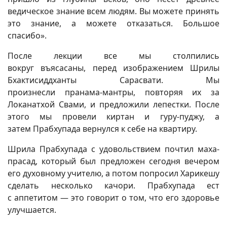
ведическое знание всем людям. Вы можете принять
это знание, а можете отказаться. Большое
спасибо».
После лекции все мы столпились
вокруг въясасаны, перед изображением Шрилы
Бхактисиддханты Сарасвати. Мы
произнесли пранама-мантры, повторяя их за
Локанатхой Свами, и предложили лепестки. После
этого мы провели киртан и гуру-пуджу, а
затем Прабхупада вернулся к себе на квартиру.
Шрила Прабхупада с удовольствием почтил маха-
прасад, который был предложен сегодня вечером
его духовному учителю, а потом попросил Харикешу
сделать несколько качори. Прабхупада ест
с аппетитом — это говорит о том, что его здоровье
улучшается.