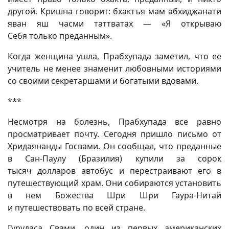
другой. Кришна говорит: бхактъя мам абхиджанати
яван яш часми таттватах — «Я открываю
Себя только преданным».
Когда женщина ушла, Прабхупада заметил, что ее
учитель не менее знаменит любовными историями
со своими секретаршами и богатыми вдовами.
***
Несмотря на болезнь, Прабхупада все равно
просматривает почту. Сегодня пришло письмо от
Хридаянанды Госвами. Он сообщал, что преданные
в Сан-Паулу (Бразилия) купили за сорок
тысяч долларов автобус и перестраивают его в
путешествующий храм. Они собираются установить
в нем Божества Шри Шри Гаура-Нитай
и путешествовать по всей стране.
Гурудаса Свами, один из первых американских