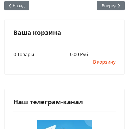
Предыдущий: Глава 03. Часть 01. Нью-Дели. 13 декабря 197
Следующий: Гл
Назад
Вперед
Ваша корзина
0
Товары
-
0.00 Руб
В корзину
Наш телеграм-канал