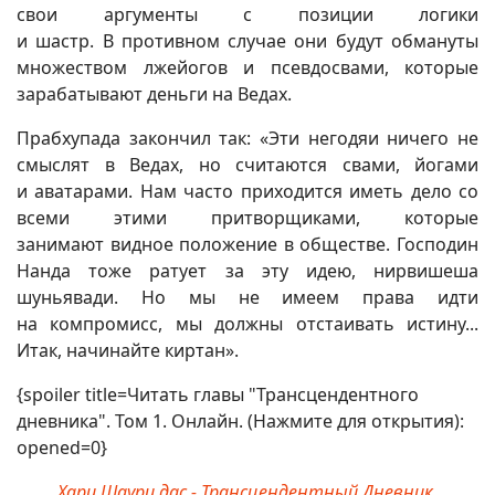
свои аргументы с позиции логики
и шастр. В противном случае они будут обмануты
множеством лжейогов и псевдосвами, которые
зарабатывают деньги на Ведах.
Прабхупада закончил так: «Эти негодяи ничего не
смыслят в Ведах, но считаются свами, йогами
и аватарами. Нам часто приходится иметь дело со
всеми этими притворщиками, которые
занимают видное положение в обществе. Господин
Нанда тоже ратует за эту идею, нирвишеша
шуньявади. Но мы не имеем права идти
на компромисс, мы должны отстаивать истину...
Итак, начинайте киртан».
{spoiler title=Читать главы "Трансцендентного
дневника". Том 1. Онлайн. (Нажмите для открытия):
opened=0}
Хари Шаури дас - Трансцендентный Дневник.