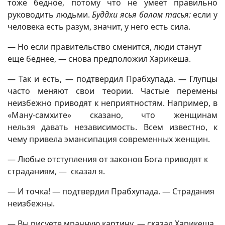
тоже бедное, потому что не умеет правильно
руководить людьми.
Буддхи ясья балам тасья:
если у
человека есть разум, значит, у него есть сила.
— Но если правительство сменится, люди станут
еще беднее, — снова предположил Харикеша.
— Так и есть, — подтвердил Прабхупада. — Глупцы
часто меняют свои теории. Частые перемены
неизбежно приводят к неприятностям. Например, в
«Ману-самхите» сказано, что женщинам
нельзя давать независимость. Всем известно, к
чему привела эмансипация современных женщин.
— Любые отступления от законов Бога приводят к
страданиям, — сказал я.
— И точка! — подтвердил Прабхупада. — Страдания
неизбежны.
— Вы рисуете мрачную картину, — сказал Харикеша.