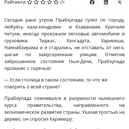
Рейтинги
(0)
Сегодня рано утром Прабхупада гулял по городу,
любуясь кала-кендрами и бхаванами. Кричали
петухи, иногда проезжали легковые автомобили и
грузовики. Теджас, Хансадута, Харикеша,
Наянабхирама и я старались не отставать от него,
шагая по замусоренным улицам. Отметив
заброшенное состояние Нью-Дели, Прабхупада
произнес с горечью:
— Если столица в таком состоянии, то что же
говорить о всей стране?
Прабхупада сомневался в разумности нынешнего
курса правительства, направленного на
экономическое развитие страны. Указав тростью на
дерево, он спросил Харикешу: