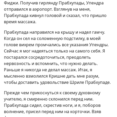
Фиджи. Получив гирлянду Прабхупады, Упендра
отправился в аэропорт. Взглянув на меня,
Прабхупада кивнул головой и сказал, что пришло
время массажа.
Прабхупада направился на крышу и надел гамчу.
Когда он сел на соломенную подстилку, в моей
голове вихрем промчались все указания Упендры.
Сейчас я мог надеяться только на самого себя. Я
постарался сосредоточиться, преодолеть
нервозность и вспомнить, что нужно делать.
Раньше я никогда не делал массаж. Итак, я
мысленно взмолился Кришне дать мне разум,
чтобы доставить удовольствие Шриле Прабхупаде.
Прежде чем прикоснуться к своему духовному
учителю, я смиренно склонился перед ним.
Прабхупада сидел, скрестив ноги, и я, поборов
волнение, присел перед ним на корточки. Взяв