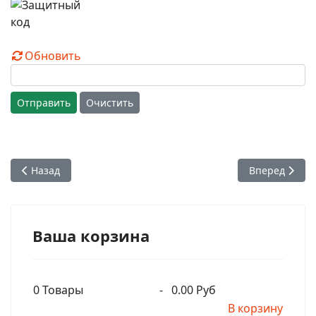
Обновить
Отправить
Очистить
Предыдущий: Глава 01. Часть 1. Хари-Шаури даса получает
Следующий: Гл
Назад
Вперед
Ваша корзина
0
Товары
-
0.00 Руб
В корзину