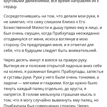
круговыми движениями, все время направляя их к
сердцу.
Сосредоточившись на том, что делали мои руки, я
не заметил, что сижу слишком близко к Его
Божественной Милости и дышу прямо ему в лицо, и
был очень смущен, когда Прабхупада неожиданно
отодвинулся от меня, искоса взглянув в мою
сторону. Он предупредил меня, и я отметил для
себя, что в будущем следует быть внимательней.
Через десять минут я взялся за правую руку.
Вытянув ее и положив открытой ладонью вниз себе
на колено, я разминал бицепс Прабхупады, запястье
и суставы руки. Руки у него были очень тонкими, а
ладони — мягкими и гладкими. Когда нужно было
тянуть каждый палец отдельно, до хруста, я
напрягся. В голове мелькнула страшная мысль о
том, что я могу случайно вывихнуть ему палец, но
Прабхупада был совершенно спокоен. Через