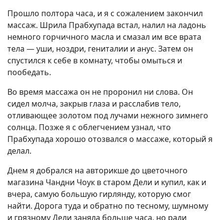
Прошло полтора часа, и я с сожалением закончил
массаж. Шрила Прабхупада встал, налил на ладонь
немного горчичного масла и смазал им все врата
тела — уши, ноздри, гениталии и анус. Затем он
спустился к себе в комнату, чтобы омыться и
пообедать.
Во время массажа он не проронил ни слова. Он
сидел молча, закрыв глаза и расслабив тело,
отливающее золотом под лучами нежного зимнего
солнца. Позже я с облегчением узнал, что
Прабхупада хорошо отозвался о массаже, который я
делал.
Днем я добрался на авторикше до цветочного
магазина Чандни Чоук в старом Дели и купил, как и
вчера, самую большую гирлянду, которую смог
найти. Дорога туда и обратно по тесному, шумному
и грязному Дели заняла больше часа, но ради