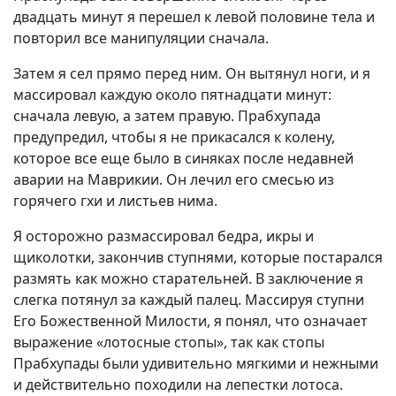
двадцать минут я перешел к левой половине тела и
повторил все манипуляции сначала.
Затем я сел прямо перед ним. Он вытянул ноги, и я
массировал каждую около пятнадцати минут:
сначала левую, а затем правую. Прабхупада
предупредил, чтобы я не прикасался к колену,
которое все еще было в синяках после недавней
аварии на Маврикии. Он лечил его смесью из
горячего гхи и листьев нима.
Я осторожно размассировал бедра, икры и
щиколотки, закончив ступнями, которые постарался
размять как можно старательней. В заключение я
слегка потянул за каждый палец. Массируя ступни
Его Божественной Милости, я понял, что означает
выражение «лотосные стопы», так как стопы
Прабхупады были удивительно мягкими и нежными
и действительно походили на лепестки лотоса.