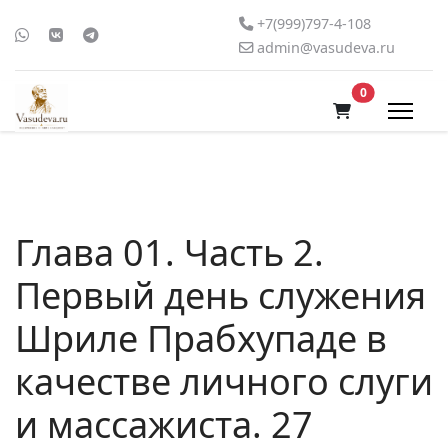
+7(999)797-4-108
admin@vasudeva.ru
В корзину
0
Глава 01. Часть 2.
Первый день служения
Шриле Прабхупаде в
качестве личного слуги
и массажиста. 27