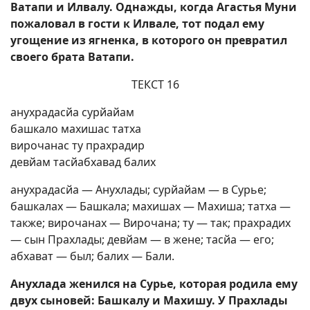
Ватапи и Илвалу. Однажды, когда Агастья Муни
пожаловал в гости к Илвале, тот подал ему
угощение из ягненка, в которого он превратил
своего брата Ватапи.
ТЕКСТ 16
анухрадасйа сурйайам
башкало махишас татха
вирочанас ту прахрадир
девйам тасйабхавад балих
анухрадасйа — Анухлады; сурйайам — в Сурье;
башкалах — Башкала; махишах — Махиша; татха —
также; вирочанах — Вирочана; ту — так; прахрадих
— сын Прахлады; девйам — в жене; тасйа — его;
абхават — был; балих — Бали.
Анухлада женился на Сурье, которая родила ему
двух сыновей: Башкалу и Махишу. У Прахлады