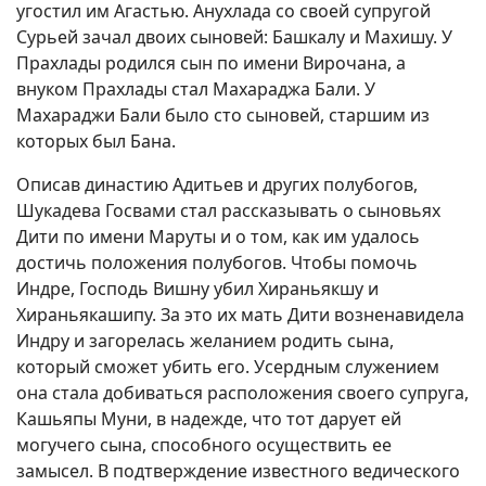
угостил им Агастью. Анухлада со своей супругой
Сурьей зачал двоих сыновей: Башкалу и Махишу. У
Прахлады родился сын по имени Вирочана, а
внуком Прахлады стал Махараджа Бали. У
Махараджи Бали было сто сыновей, старшим из
которых был Бана.
Описав династию Адитьев и других полубогов,
Шукадева Госвами стал рассказывать о сыновьях
Дити по имени Маруты и о том, как им удалось
достичь положения полубогов. Чтобы помочь
Индре, Господь Вишну убил Хираньякшу и
Хираньякашипу. За это их мать Дити возненавидела
Индру и загорелась желанием родить сына,
который сможет убить его. Усердным служением
она стала добиваться расположения своего супруга,
Кашьяпы Муни, в надежде, что тот дарует ей
могучего сына, способного осуществить ее
замысел. В подтверждение известного ведического