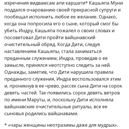
изречения видвамсам апи каршати* Кашьяпа Муни
поддался очарованию своей прекрасной супруги и
пообещал исполнить любое ее желание. Однако,
когда она попросила его о сыне, который смог бы
убить Индру, Кашьяпа пожалел о своих словах и
посоветовал Дити пройти вайшнавский
очистительный обряд. Когда Дити, следуя
наставлениям Кашьяпы, стала заниматься
преданным служением, Индра, проведав о ее
замысле, принялся неотступно следить за ней.
Однажды, заметив, что Дити нарушила правила
преданного служения, Индра воспользовался этим
и, проникнув в ее чрево, рассек сына Дити на сорок
девять частей. Так появились сорок девять ветров
по имени Маруты, и, поскольку Дити исполняла
вайшнавские очистительные ритуалы, все ее
сыновья родились вайшнавами.
* «чары женщины неотразимы даже для мудрых».