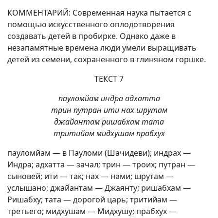
КОММЕНТАРИЙ: Современная наука пытается с
помощью искусственного оплодотворения
создавать детей в пробирке. Однако даже в
незапамятные времена люди умели выращивать
детей из семени, сохраненного в глиняном горшке.
ТЕКСТ 7
пауломйам индра адхатта
трин путран ити нах шрутам
джайантам ришабхам тата
тритийам мидхушам прабхух
пауломйам — в Пауломи (Шачидеви); индрах —
Индра; адхатта — зачал; трин — троих; путран —
сыновей; ити — так; нах — нами; шрутам —
услышано; джайантам — Джаянту; ришабхам —
Ришабху; тата — дорогой царь; тритийам —
третьего; мидхушам — Мидхушу; прабхух —