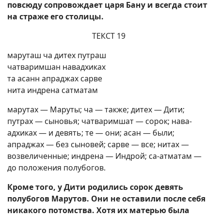
повсюду сопровождает царя Бану и всегда стоит
на страже его столицы.
ТЕКСТ 19
маруташ ча дитех путраш
чатваримшан навадхиках
та асанн апраджах сарве
нита индрена сатматам
марутах — Маруты; ча — также; дитех — Дити;
путрах — сыновья; чатваримшат — сорок; нава-
адхиках — и девять; те — они; асан — были;
апраджах — без сыновей; сарве — все; нитах —
возвеличенные; индрена — Индрой; са-атматам —
до положения полубогов.
Кроме того, у Дити родились сорок девять
полубогов Марутов. Они не оставили после себя
никакого потомства. Хотя их матерью была