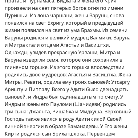
Пратас и Пурнамаса. Видхата и жена его Крия
произвели на свет пятерых богов огня по имени
Пуришьи. Из лона чаршани, жены Варуны, снова
появился на свет Бхригу, который в предыдущей
жизни появился на свет из ума Брахмы. Из семени
Варуны родился и великий мудрец Валмики. Варуна
и Митра стали отцами Агастьи и Васиштхи.
Однажды, увидев прекрасную Урваши, Митра и
Варуна извергли семя, которое они сохранили в
глиняном горшке. Из этого горшка впоследствии
родились двое мудрецов: Агастья и Васиштха. Жена
Митры, Ревати, родила ему троих сыновей: Утсаргу,
Аришту и Пиппалу. Всего у Адити было двенадцать
сыновей, и Индра был одиннадцатым по счету. У
Индры и жены его Пауломи (Шачидеви) родились
три сына: Джаянта, Ришабха и Мидхуша. Верховный
Господь также явился в роду Адити силой Своей
личной энергии в образе Ваманадевы. У Его жены
Кирти родился сын Брихатшлока. Первенцем