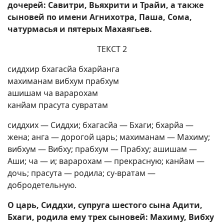
дочерей: Савитри, Вьяхрити и Трайи, а также
сыновей по имени Агнихотра, Паша, Сома,
чатурмасья и пятерых Махаягьев.
ТЕКСТ 2
сиддхир бхагасйа бхарйанга
махиманам вибхум прабхум
ашишам ча варарохам
канйам прасута сувратам
сиддхих — Сиддхи; бхагасйа — Бхаги; бхарйа —
жена; анга — дорогой царь; махиманам — Махиму;
вибхум — Вибху; прабхум — Прабху; ашишам —
Аши; ча — и; варарохам — прекрасную; канйам —
дочь; прасута — родила; су-вратам —
добродетельную.
О царь, Сиддхи, супруга шестого сына Адити,
Бхаги, родила ему трех сыновей: Махиму, Вибху