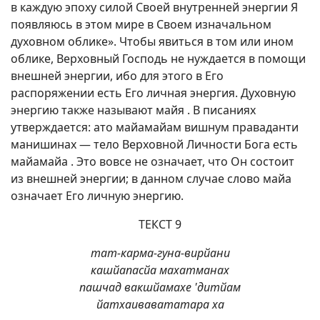
в каждую эпоху силой Своей внутренней энергии Я
появляюсь в этом мире в Своем изначальном
духовном облике». Чтобы явиться в том или ином
облике, Верховный Господь не нуждается в помощи
внешней энергии, ибо для этого в Его
распоряжении есть Его личная энергия. Духовную
энергию также называют майя . В писаниях
утверждается: ато майамайам вишнум праваданти
манишинах — тело Верховной Личности Бога есть
майамайа . Это вовсе не означает, что Он состоит
из внешней энергии; в данном случае слово майа
означает Его личную энергию.
ТЕКСТ 9
тат-карма-гуна-вирйани
кашйапасйа махатманах
пашчад вакшйамахе 'дитйам
йатхаивавататара ха