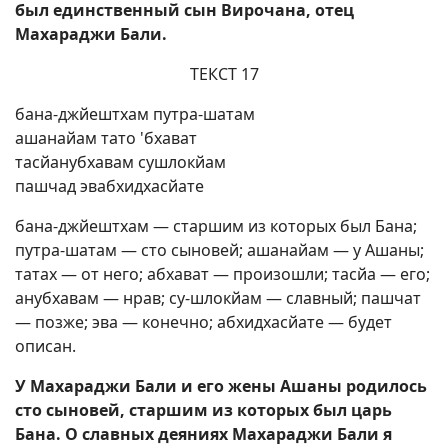
был единственный сын Вирочана, отец
Махараджи Бали.
ТЕКСТ 17
бана-джйештхам путра-шатам
ашанайам тато 'бхават
тасйанубхавам сушлокйам
пашчад эвабхидхасйате
бана-джйештхам — старшим из которых был Бана;
путра-шатам — сто сыновей; ашанайам — у Ашаны;
татах — от него; абхават — произошли; тасйа — его;
анубхавам — нрав; су-шлокйам — славный; пашчат
— позже; эва — конечно; абхидхасйате — будет
описан.
У Махараджи Бали и его жены Ашаны родилось
сто сыновей, старшим из которых был царь
Бана. О славных деяниях Махараджи Бали я