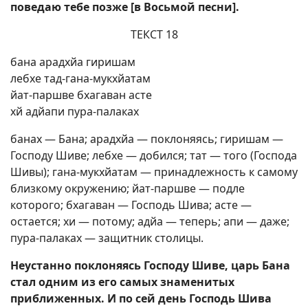
поведаю тебе позже [в Восьмой песни].
ТЕКСТ 18
бана арадхйа гиришам
лебхе тад-гана-мукхйатам
йат-паршве бхагаван асте
хй адйапи пура-палаках
банах — Бана; арадхйа — поклоняясь; гиришам —
Господу Шиве; лебхе — добился; тат — того (Господа
Шивы); гана-мукхйатам — принадлежность к самому
близкому окружению; йат-паршве — подле
которого; бхагаван — Господь Шива; асте —
остается; хи — потому; адйа — теперь; апи — даже;
пура-палаках — защитник столицы.
Неустанно поклоняясь Господу Шиве, царь Бана
стал одним из его самых знаменитых
приближенных. И по сей день Господь Шива