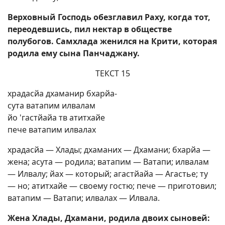
Верховный Господь обезглавил Раху, когда тот,
переодевшись, пил нектар в обществе
полубогов. Самхлада женился на Крити, которая
родила ему сына Панчаджану.
ТЕКСТ 15
храдасйа дхаманир бхарйа-
сута ватапим илвалам
йо 'гастйайа тв атитхайе
пече ватапим илвалах
храдасйа — Хлады; дхаманих — Дхамани; бхарйа —
жена; асута — родила; ватапим — Ватапи; илвалам
— Илвалу; йах — который; агастйайа — Агастье; ту
— но; атитхайе — своему гостю; пече — приготовил;
ватапим — Ватапи; илвалах — Илвала.
Жена Хлады, Дхамани, родила двоих сыновей: