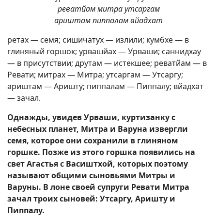
реватйам митра утсаргам
ариштам пиппалам вйадхат
ретах — семя; сишичатух — излили; кумбхе — в
глиняный горшок; урвашйах — Урваши; саннидхау
— в присутствии; друтам — истекшее; реватйам — в
Ревати; митрах — Митра; утсаргам — Утсаргу;
ариштам — Аришту; пиппалам — Пиппалу; вйадхат
— зачал.
Однажды, увидев Урваши, куртизанку с
небесных планет, Митра и Варуна извергли
семя, которое они сохранили в глиняном
горшке. Позже из этого горшка появились на
свет Агастья с Васиштхой, которых поэтому
называют общими сыновьями Митры и
Варуны. В лоне своей супруги Ревати Митра
зачал троих сыновей: Утсаргу, Аришту и
Пиппалу.