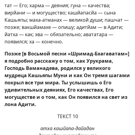
тат — Его; карма — деяния; гуна — качества;
вирйани — и могущество; кашйапасйа — сына
Кашьяпы; маха-атманах — великой души; пашчат —
позже; вакшйамахе — опишу; адитйам — в Адити;
йатха — как; эва — обязательно; авататара —
появился; ха — конечно.
Позже [в Восьмой песни «Шримад-Бхагаватам»]
я подробно расскажу о том, как Урукрама,
Господь Ваманадева, родился у великого
мудреца Кашьяпы Муни и как Он тремя шагами
покрыл все три мира. Ты услышишь о Его
удивительных деяниях, Его качествах, Его
могуществе и о том, как Он появился на свет из
лона Адити.
ТЕКСТ 10
атха кашйапа-дайадан