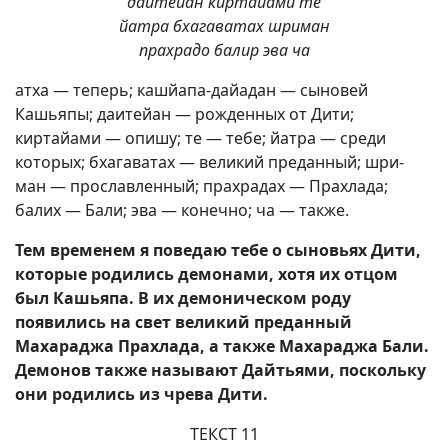
даитейан киртайами те
йатра бхагаватах шриман
прахрадо балир эва ча
атха — теперь; кашйапа-дайадан — сыновей
Кашьяпы; даитейан — рожденных от Дити;
киртайами — опишу; те — тебе; йатра — среди
которых; бхагаватах — великий преданный; шри-
ман — прославленный; прахрадах — Прахлада;
балих — Бали; эва — конечно; ча — также.
Тем временем я поведаю тебе о сыновьях Дити,
которые родились демонами, хотя их отцом
был Кашьяпа. В их демоническом роду
появились на свет великий преданный
Махараджа Прахлада, а также Махараджа Бали.
Демонов также называют Дайтьями, поскольку
они родились из чрева Дити.
ТЕКСТ 11