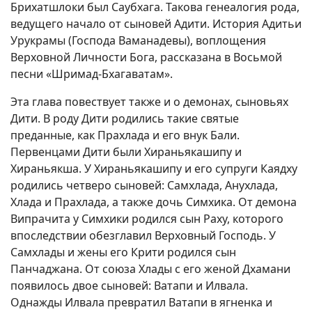
Брихатшлоки был Саубхага. Такова генеалогия рода,
ведущего начало от сыновей Адити. История Адитьи
Урукрамы (Господа Ваманадевы), воплощения
Верховной Личности Бога, рассказана в Восьмой
песни «Шримад-Бхагаватам».
Эта глава повествует также и о демонах, сыновьях
Дити. В роду Дити родились такие святые
преданные, как Прахлада и его внук Бали.
Первенцами Дити были Хираньякашипу и
Хираньякша. У Хираньякашипу и его супруги Каядху
родились четверо сыновей: Самхлада, Анухлада,
Хлада и Прахлада, а также дочь Симхика. От демона
Випрачита у Симхики родился сын Раху, которого
впоследствии обезглавил Верховный Господь. У
Самхлады и жены его Крити родился сын
Панчаджана. От союза Хлады с его женой Дхамани
появилось двое сыновей: Ватапи и Илвала.
Однажды Илвала превратил Ватапи в ягненка и