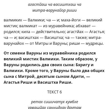
агастйаш ча васиштхаш ча
митра-варунайор риши
валмиких — Валмики; ча — и; маха-йоги — великий
мистик; валмикат — из муравейника; абхават —
родился; кила — действительно; агастйах — Агастья;
ча — и; васиштхах — Васиштха; ча — также; митра-
варунайох — от Митры и Варуны; риши — мудрецы.
От семени Варуны из муравейника родился
великий мистик Валмики. Таким образом, у
Варуны родились два своих сына: Бхригу и
Валмики. Кроме того, у Варуны было два общих
сына с Митрой, десятым сыном Адити, —
Агастья Риши и Васиштха Риши.
ТЕКСТ 6
ретах сишичатух кумбхе
урвашйах саннидхау друтам