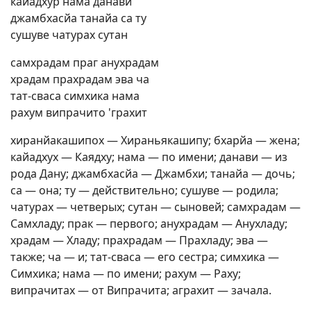
кайадхур нама данави
джамбхасйа танайа са ту
сушуве чатурах сутан
самхрадам праг анухрадам
храдам прахрадам эва ча
тат-сваса симхика нама
рахум випрачито 'грахит
хиранйакашипох — Хираньякашипу; бхарйа — жена;
кайадхух — Каядху; нама — по имени; данави — из
рода Дану; джамбхасйа — Джамбхи; танайа — дочь;
са — она; ту — действительно; сушуве — родила;
чатурах — четверых; сутан — сыновей; самхрадам —
Самхладу; прак — первого; анухрадам — Анухладу;
храдам — Хладу; прахрадам — Прахладу; эва —
также; ча — и; тат-сваса — его сестра; симхика —
Симхика; нама — по имени; рахум — Раху;
випрачитах — от Випрачита; аграхит — зачала.