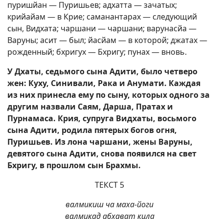
пуришйан — Пуришьев; адхатта — зачатых;
крийайам — в Крие; саманантарах — следующий
сын, Видхата; чаршани — чаршани; варунасйа —
Варуны; асит — был; йасйам — в которой; джатах —
рожденный; бхригух — Бхригу; пунах — вновь.
У Дхаты, седьмого сына Адити, было четверо
жен: Куху, Синивали, Рака и Анумати. Каждая
из них принесла ему по сыну, которых одного за
другим назвали Саям, Дарша, Пратах и
Пурнамаса. Крия, супруга Видхаты, восьмого
сына Адити, родила пятерых богов огня,
Пуришьев. Из лона чаршани, жены Варуны,
девятого сына Адити, снова появился на свет
Бхригу, в прошлом сын Брахмы.
ТЕКСТ 5
валмикиш ча маха-йоги
валмикад абхават кила