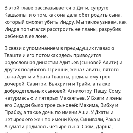
В этой главе рассказывается о Дити, супруге
Кашьяпы, и о том, как она дала обет родить сына,
который сможет убить Индру. Мы также узнаем, как
Индра попытался расстроить ее планы, разрубив
ребенка в ее лоне.
В связи с упоминанием в предыдущих главах о
Тваште и его потомках здесь приводится
родословная династии Адитьев (сыновей Адити) и
других полубогов. Пришни, жена Савиты, пятого
сына Адити и брата Твашты, родила ему трех
дочерей: Савитри, Вьяхрити и Трайи, а также
добродетельных сыновей: Агнихотру, Пашу, Сому,
чатурмасью и пятерых Махаягьев. У Бхаги и жены
его Сиддхи было трое сыновей: Махима, Вибху и
Прабху, а также дочь по имени Аши. У Дхаты и
четырех его жен по имени Куху, Синивали, Рака и
Анумати родилось четыре сына: Саям, Дарша,