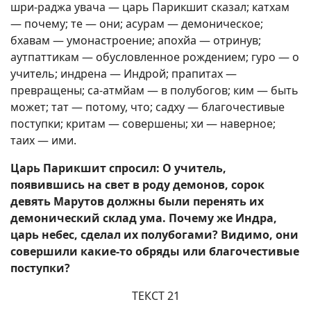
шри-раджа увача — царь Парикшит сказал; катхам
— почему; те — они; асурам — демоническое;
бхавам — умонастроение; апохйа — отринув;
аутпаттикам — обусловленное рождением; гуро — о
учитель; индрена — Индрой; прапитах —
превращены; са-атмйам — в полубогов; ким — быть
может; тат — потому, что; садху — благочестивые
поступки; критам — совершены; хи — наверное;
таих — ими.
Царь Парикшит спросил: О учитель,
появившись на свет в роду демонов, сорок
девять Марутов должны были перенять их
демонический склад ума. Почему же Индра,
царь небес, сделал их полубогами? Видимо, они
совершили какие-то обряды или благочестивые
поступки?
ТЕКСТ 21