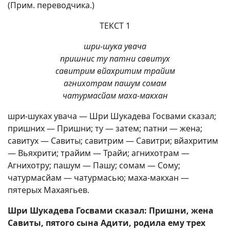
(Прим. переводчика.)
ТЕКСТ 1
шри-шука увача
пришнис ту патни савитух
савитрим вйахритим трайим
агнихотрам пашум сомам
чатурмасйам маха-макхан
шри-шуках увача — Шри Шукадева Госвами сказал;
пришних — Пришни; ту — затем; патни — жена;
савитух — Савиты; савитрим — Савитри; вйахритим
— Вьяхрити; трайим — Трайи; агнихотрам —
Агнихотру; пашум — Пашу; сомам — Сому;
чатурмасйам — чатурмасью; маха-макхан —
пятерых Махаягьев.
Шри Шукадева Госвами сказал: Пришни, жена
Савиты, пятого сына Адити, родила ему трех