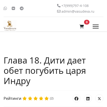
+7(999)797-4-108
admin@vasudeva.ru
В корзину
0
Глава 18. Дити дает
обет погубить царя
Индру
Рейтинги
(2)