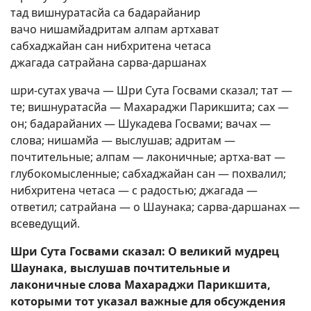
тад вишнуратасйа са бадарайанир
вачо нишамйадритам алпам артхават
сабхаджайан сан нибхритена четаса
джагада сатрайана сарва-даршанах
шри-сутах увача — Шри Сута Госвами сказал; тат —
те; вишнуратасйа — Махараджи Парикшита; сах —
он; бадарайаних — Шукадева Госвами; вачах —
слова; нишамйа — выслушав; адритам —
почтительные; алпам — лаконичные; артха-ват —
глубокомысленные; сабхаджайан сан — похвалил;
нибхритена четаса — с радостью; джагада —
ответил; сатрайана — о Шаунака; сарва-даршанах —
всеведущий.
Шри Сута Госвами сказал: О великий мудрец
Шаунака, выслушав почтительные и
лаконичные слова Махараджи Парикшита,
которыми тот указал важные для обсуждения