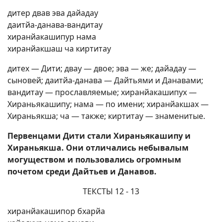
дитер двав эва дайадау
даитйа-данава-вандитау
хиранйакашипур нама
хиранйакшаш ча киртитау
дитех — Дити; двау — двое; эва — же; дайадау —
сыновей; даитйа-данава — Дайтьями и Данавами;
вандитау — прославляемые; хиранйакашипух —
Хираньякашипу; нама — по имени; хиранйакшах —
Хираньякша; ча — также; киртитау — знаменитые.
Первенцами Дити стали Хираньякашипу и
Хираньякша. Они отличались небывалым
могуществом и пользовались огромным
почетом среди Дайтьев и Данавов.
ТЕКСТЫ 12 - 13
хиранйакашипор бхарйа