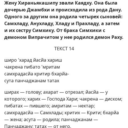
Жену Хираньякашипу звали Каядху. Она была
дочерью Джамбхи и происходила из рода Дану.
Одного за другим она родила четырех сыновей:
Самхладу, Анухладу, Хладу и Прахладу, а затем
и их сестру Симхику. От брака Симхики с
демоном Випрачитом у нее родился демон Раху.
ТЕКСТ 14
широ 'харад йасйа хариш
чакрена пибато 'мритам
самхрадасйа критир бхарйа-
сута панчаджанам татах
ширах — голову; ахарат — отрезал; йасйа — у
которого; харих — Господа Хари; чакрена — диском;
пибатах — пившего; амритам — нектар;
самхрадасйа — Самхлады; критих — Крити; бхарйа
— жена; асута — родила; панчаджанам —
Панчаджану; татах — от него.