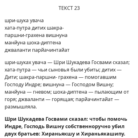
ТЕКСТ 23
шри-шука увача
хата-путра дитих шакра-
паршни-грахена вишнуна
манйуна шока-диптена
джваланти парйачинтайат
шри-шуках увача — Шри Шукадева Госвами сказал;
хата-путра — чьи сыновья были убиты; дитих —
Дити; шакра-паршни- грахена — помогавшим
Господу Индре; вишнуна — Господом Вишну;
манйуна — гневом; шока-диптена — пылающим от
горя; джваланти — горящая; парйачинтайат —
размышляла.
Шри Шукадева Госвами сказал: чтобы помочь
Индре, Господь Вишну собственноручно убил
двух братьев: Хираньякшу и Хираньякашипу.