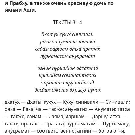
и Прабху, а также очень красивую дочь по
имени Аши.
ТЕКСТЫ 3 - 4
дхатух кухух синивали
рака чануматис татха
сайам даршам атха пратах
пурнамасам анукрамат
агнин пуришйан адхатта
крийайам саманантарах
чаршани варунасйасид
йасйам джато бхригух пунах
дхатух — Дхаты; кухух — Куху; синивали — Синивали;
рака — Рака; ча — также; ануматих — Анумати; татха
— также; сайам — Саяма; даршам — Даршу; атха —
также; пратах — Пратаса; пурнамасам — Пурнамасу;
анукрамат — соответственно; агнин — богов огня;