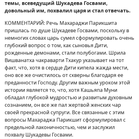
темы, всеведущий Шукадева Госвами,
довольный им, похвалил царя и стал отвечать.
КОММЕНТАРИЙ: Речь Махараджи Парикшита
пришлась по душе Шукадеве Госвами, поскольку в
немногих словах царь сумел сформулировать очень
глубокий вопрос о том, как сыновья Дити,
рожденные демонами, стали полубогами. Шрила
Вишванатха чакраварти Тхакур указывает на тот
факт, что, хотя в сердце Дити кипела жажда мести,
оно все же очистилось от скверны благодаря ее
преданности Господу. Другим важным уроком этой
истории является то, что, хотя Кашьяпа Муни
обладал глубокой мудростью и развитым духовным
сознанием, он все же пал жертвой женских чар
своей прекрасной супруги. Все связанные с этим
вопросы Махараджа Парикшит сформулировал с
предельной лаконичностью, чем и заслужил
похвалу Шукадевы Госвами.