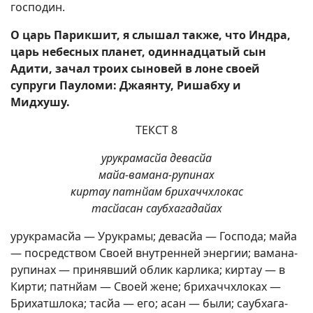
господин.
О царь Парикшит, я слышал также, что Индра,
царь небесных планет, одиннадцатый сын
Адити, зачал троих сыновей в лоне своей
супруги Пауломи: Джаянту, Ришабху и
Мидхушу.
ТЕКСТ 8
урукрамасйа девасйа
майа-вамана-рупинах
киртау патнйам брихаччхлокас
тасйасан саубхагадайах
урукрамасйа — Урукрамы; девасйа — Господа; майа
— посредством Своей внутренней энергии; вамана-
рупинах — принявший облик карлика; киртау — в
Кирти; патнйам — Своей жене; брихаччхлоках —
Брихатшлока; тасйа — его; асан — были; саубхага-