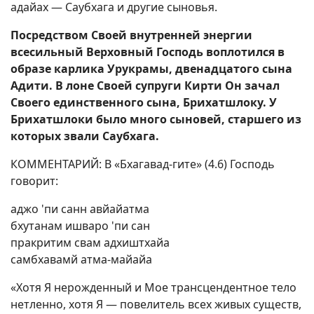
адайах — Саубхага и другие сыновья.
Посредством Своей внутренней энергии
всесильный Верховный Господь воплотился в
образе карлика Урукрамы, двенадцатого сына
Адити. В лоне Своей супруги Кирти Он зачал
Своего единственного сына, Брихатшлоку. У
Брихатшлоки было много сыновей, старшего из
которых звали Саубхага.
КОММЕНТАРИЙ: В «Бхагавад-гите» (4.6) Господь
говорит:
аджо 'пи санн авйайатма
бхутанам ишваро 'пи сан
пракритим свам адхиштхайа
самбхавамй атма-майайа
«Хотя Я нерожденный и Мое трансцендентное тело
нетленно, хотя Я — повелитель всех живых существ,