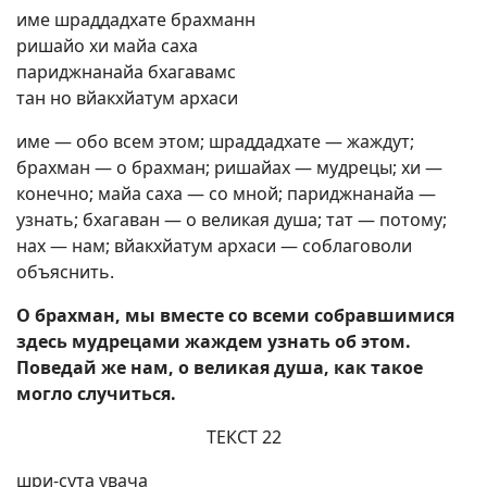
име шраддадхате брахманн
ришайо хи майа саха
париджнанайа бхагавамс
тан но вйакхйатум архаси
име — обо всем этом; шраддадхате — жаждут;
брахман — о брахман; ришайах — мудрецы; хи —
конечно; майа саха — со мной; париджнанайа —
узнать; бхагаван — о великая душа; тат — потому;
нах — нам; вйакхйатум архаси — соблаговоли
объяснить.
О брахман, мы вместе со всеми собравшимися
здесь мудрецами жаждем узнать об этом.
Поведай же нам, о великая душа, как такое
могло случиться.
ТЕКСТ 22
шри-сута увача