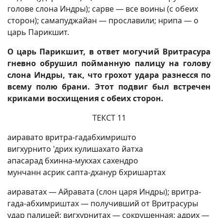
голове слона Индры); сарве — все воины (с обеих
сторон); самапуджайан — прославили; нрипа — о
царь Парикшит.
О царь Парикшит, в ответ могучий Вритрасура
гневно обрушил пойманную палицу на голову
слона Индры, так, что грохот удара разнесся по
всему полю брани. Этот подвиг был встречен
криками восхищения с обеих сторон.
ТЕКСТ 11
аиравато вритра-гадабхимришто
вигхурнито 'дрих кулишахато йатха
апасарад бхинна-мукхах сахендро
мунчанн асрик сапта-дханур бхришартах
аираватах — Айравата (слон царя Индры); вритра-
гада-абхимриштах — получивший от Вритрасуры
удар палицей; вигхурнитах — сокрушенная; адрих —