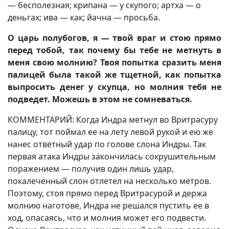
— бесполезная; крипана — у скупого; артха — о
деньгах; ива — как; йачна — просьба.
О царь полубогов, я — твой враг и стою прямо
перед тобой, так почему бы тебе не метнуть в
меня свою молнию? Твоя попытка сразить меня
палицей была такой же тщетной, как попытка
выпросить денег у скупца, но молния тебя не
подведет. Можешь в этом не сомневаться.
КОММЕНТАРИЙ: Когда Индра метнул во Вритрасуру
палицу, тот поймал ее на лету левой рукой и ею же
нанес ответный удар по голове слона Индры. Так
первая атака Индры закончилась сокрушительным
поражением — получив один лишь удар,
покалеченный слон отлетел на несколько метров.
Поэтому, стоя прямо перед Вритрасурой и держа
молнию наготове, Индра не решался пустить ее в
ход, опасаясь, что и молния может его подвести.