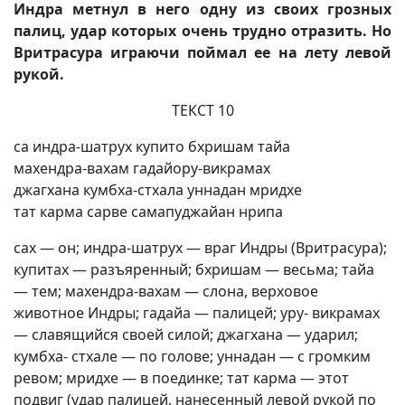
Индра метнул в него одну из своих грозных
палиц, удар которых очень трудно отразить. Но
Вритрасура играючи поймал ее на лету левой
рукой.
ТЕКСТ 10
са индра-шатрух купито бхришам тайа
махендра-вахам гадайору-викрамах
джагхана кумбха-стхала уннадан мридхе
тат карма сарве самапуджайан нрипа
сах — он; индра-шатрух — враг Индры (Вритрасура);
купитах — разъяренный; бхришам — весьма; тайа
— тем; махендра-вахам — слона, верховое
животное Индры; гадайа — палицей; уру- викрамах
— славящийся своей силой; джагхана — ударил;
кумбха- стхале — по голове; уннадан — с громким
ревом; мридхе — в поединке; тат карма — этот
подвиг (удар палицей, нанесенный левой рукой по