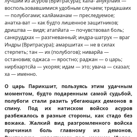
лучший из асуров (Вритрасура); кала- анукулаих —
воспользовавшимися удобным случаем; тридашаих
— полубогами; калйаманам — преследуемое;
анатха-ват — как будто лишенное защитников;
дриштва — видя; атапйата — почувствовал боль;
санкруддхах — разгневанный; индра-шатрух — враг
Индры (Вритрасура); амаршитах — не в силах
стерпеть; тан — их (полубогов); ниварйа —
остановив; оджаса — яростно; раджан — о царь;
нирбхартсйа — укоряя; идам — это; увача — сказал;
ха — именно.
О царь Парикшит, пользуясь этим удачным
моментом, будто подаренным самой судьбой,
полубоги стали разить убегающих демонов в
спину. Под их натиском войско асуров
разбежалось в разные стороны, как стадо без
вожака. Жалкий вид разгромленного войска
причинил боль главному из демонов,