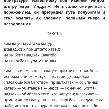
Вритрасуре, известному под именем Индра-
шатру («враг Индры»). Не в силах смириться с
поражением, он преградил путь полубогам и
стал осыпать их словами, полными гнева и
негодования.
ТЕКСТ 4
ким ва уччаритаир матур
дхавадбхих приштхато хатаих
на хи бхита-вадхах шлагхйо
на сваргйах шура-манинам
ким — зачем; вах — вам; уччаритаих — подобные
испражнениям; матух — матери; дхавадбхих —
спасающиеся бегством; приштхатах — со спины;
хатаих — убитые; на — не; хи — конечно; бхита-
вадхах — убийство того, кто напуган; шлагхйах —
приносящее славу; на — не; сваргйах — ведущее на
райские планеты; шура-манинам — мнящих себя