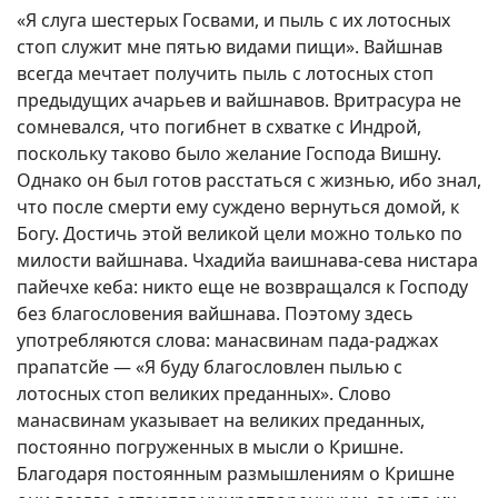
«Я слуга шестерых Госвами, и пыль с их лотосных
стоп служит мне пятью видами пищи». Вайшнав
всегда мечтает получить пыль с лотосных стоп
предыдущих ачарьев и вайшнавов. Вритрасура не
сомневался, что погибнет в схватке с Индрой,
поскольку таково было желание Господа Вишну.
Однако он был готов расстаться с жизнью, ибо знал,
что после смерти ему суждено вернуться домой, к
Богу. Достичь этой великой цели можно только по
милости вайшнава. Чхадийа ваишнава-сева нистара
пайечхе кеба: никто еще не возвращался к Господу
без благословения вайшнава. Поэтому здесь
употребляются слова: манасвинам пада-раджах
прапатсйе — «Я буду благословлен пылью с
лотосных стоп великих преданных». Слово
манасвинам указывает на великих преданных,
постоянно погруженных в мысли о Кришне.
Благодаря постоянным размышлениям о Кришне