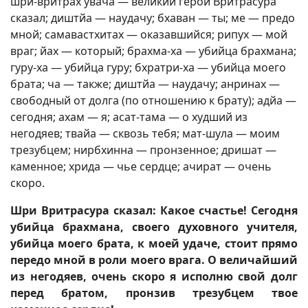
шри-вритрах увача — великий герой Вритрасура
сказал; диштйа — наудачу; бхаван — ты; ме — предо
мной; самавастхитах — оказавшийся; рипух — мой
враг; йах — который; брахма-ха — убийца брахмана;
гуру-ха — убийца гуру; бхратри-ха — убийца моего
брата; ча — также; диштйа — наудачу; анринах —
свободный от долга (по отношению к брату); адйа —
сегодня; ахам — я; асат-тама — о худший из
негодяев; твайа — сквозь тебя; мат-шула — моим
трезубцем; нирбхинна — пронзенное; дришат —
каменное; хрида — чье сердце; ачират — очень
скоро.
Шри Вритрасура сказал: Какое счастье! Сегодня
убийца брахмана, своего духовного учителя,
убийца моего брата, к моей удаче, стоит прямо
передо мной в роли моего врага. О величайший
из негодяев, очень скоро я исполню свой долг
перед братом, пронзив трезубцем твое