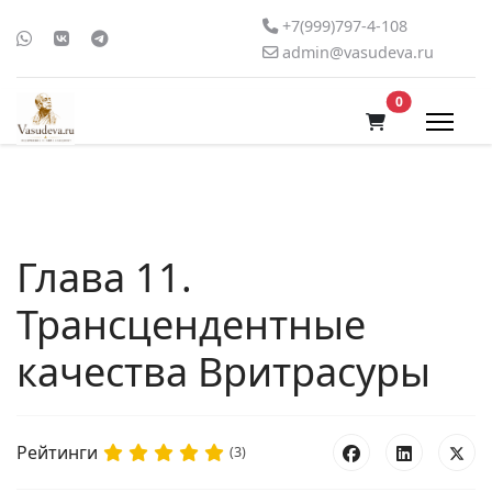
+7(999)797-4-108
admin@vasudeva.ru
В корзину
0
Глава 11.
Трансцендентные
качества Вритрасуры
Рейтинги
(3)