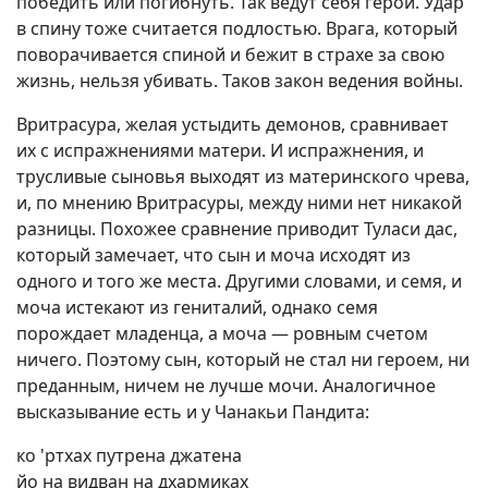
победить или погибнуть. Так ведут себя герои. Удар
в спину тоже считается подлостью. Врага, который
поворачивается спиной и бежит в страхе за свою
жизнь, нельзя убивать. Таков закон ведения войны.
Вритрасура, желая устыдить демонов, сравнивает
их с испражнениями матери. И испражнения, и
трусливые сыновья выходят из материнского чрева,
и, по мнению Вритрасуры, между ними нет никакой
разницы. Похожее сравнение приводит Туласи дас,
который замечает, что сын и моча исходят из
одного и того же места. Другими словами, и семя, и
моча истекают из гениталий, однако семя
порождает младенца, а моча — ровным счетом
ничего. Поэтому сын, который не стал ни героем, ни
преданным, ничем не лучше мочи. Аналогичное
высказывание есть и у Чанакьи Пандита:
ко 'ртхах путрена джатена
йо на видван на дхармиках