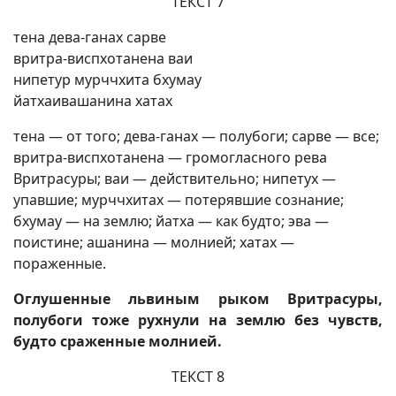
ТЕКСТ 7
тена дева-ганах сарве
вритра-виспхотанена ваи
нипетур мурччхита бхумау
йатхаивашанина хатах
тена — от того; дева-ганах — полубоги; сарве — все;
вритра-виспхотанена — громогласного рева
Вритрасуры; ваи — действительно; нипетух —
упавшие; мурччхитах — потерявшие сознание;
бхумау — на землю; йатха — как будто; эва —
поистине; ашанина — молнией; хатах —
пораженные.
Оглушенные львиным рыком Вритрасуры,
полубоги тоже рухнули на землю без чувств,
будто сраженные молнией.
ТЕКСТ 8