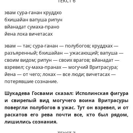
ТЕКСТ 6
эвам сура-ганан круддхо
бхишайан вапуша рипун
вйанадат сумаха-прано
йена лока вичетасах
эвам — так; сура-ганан — полубогов; круддхах —
разъяренный; бхишайан — ужасающий; вапуша —
своим видом; рипун — своих врагов; вйанадат —
взревел; су-маха-пранах — могучий Вритрасура;
йена — от чего; локах — все люди; вичетасах —
потерявшие сознание.
Шукадева Госвами сказал: Исполинская фигура
и свирепый вид могучего воина Вритрасуры
повергли полубогов в ужас. Тут он взревел, и от
раскатов его рева почти все, кто был рядом,
лишились сознания.