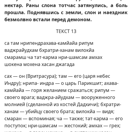
нектар. Раны слона тотчас затянулись, а боль
прошла. Поднявшись с земли, слон и наездник
безмолвно встали перед демоном.
ТЕКСТ 13
са там нрипендрахава-камйайа рипум
ваджрайудхам бхратри-ханам вилокйа
смарамш ча тат-карма нри-шамсам амхах
шокена мохена хасан джагада
сах — он (Вритрасура); там — его (царя небес
Индру); нрипа- индра — о царь Парикшит; ахава-
камйайа — горя желанием сражаться; рипум —
своего врага; ваджра-айудхам — вооруженного
молнией (сделанной из костей Дадхичи); бхратри-
ханам — убийцу своего брата; вилокйа — видя;
смаран — вспоминая; ча — также; тат-карма — его
поступок; нри-шамсам — жестокий; амхах — грех;