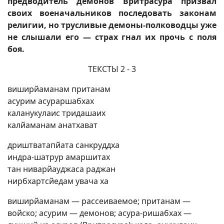
предводитель демонов Вритрасура призвал
своих военачальников последовать законам
религии, но трусливые демоны-полководцы уже
не слышали его — страх гнал их прочь с поля
боя.
ТЕКСТЫ 2 - 3
виширйаманам пританам
асурим асураршабхах
каланукулаис тридашаих
калйаманам анатхават
дриштватапйата санкруддха
индра-шатрур амаршитах
тан ниварйауджаса раджан
нирбхартсйедам увача ха
виширйаманам — рассеиваемое; пританам —
войско; асурим — демонов; асура-ришабхах —