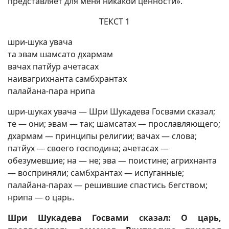
представляет для меня никакой ценности».
ТЕКСТ 1
шри-шука увача
та эвам шамсато дхармам
вачах патйур ачетасах
наивагрихнанта самбхрантах
палайана-пара нрипа
шри-шуках увача — Шри Шукадева Госвами сказал;
те — они; эвам — так; шамсатах — прославляющего;
дхармам — принципы религии; вачах — слова;
патйух — своего господина; ачетасах —
обезумевшие; на — не; эва — поистине; агрихнанта
— восприняли; самбхрантах — испуганные;
палайана-парах — решившие спастись бегством;
нрипа — о царь.
Шри Шукадева Госвами сказал: О царь,