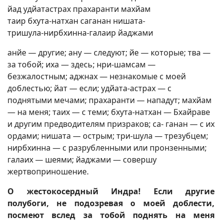
йад удйатастрах прахаранти махйам
таир бхута-натхан саганан нишата-
тришула-нирбхинна-галаир йаджами
анйе — другие; ану — следуют; йе — которые; тва —
за тобой; иха — здесь; нри-шамсам —
безжалостным; аджнах — незнакомые с моей
доблестью; йат — если; удйата-астрах — с
поднятыми мечами; прахаранти — нападут; махйам
— на меня; таих — с теми; бхута-натхан — Бхайраве
и другим предводителям призраков; са- ганан — с их
ордами; нишата — острым; три-шула — трезубцем;
нирбхинна — с разрубленными или пронзенными;
галаих — шеями; йаджами — совершу
жертвоприношение.
О жестокосердный Индра! Если другие
полубоги, не подозревая о моей доблести,
посмеют вслед за тобой поднять на меня