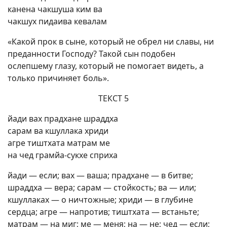
канена чакшуша ким ва
чакшух пидаива кевалам
«Какой прок в сыне, который не обрел ни славы, ни
преданности Господу? Такой сын подобен
ослепшему глазу, который не помогает видеть, а
только причиняет боль».
ТЕКСТ 5
йади вах прадхане шраддха
сарам ва кшуллака хриди
агре тиштхата матрам ме
на чед грамйа-сукхе сприха
йади — если; вах — ваша; прадхане — в битве;
шраддха — вера; сарам — стойкость; ва — или;
кшуллаках — о ничтожные; хриди — в глубине
сердца; агре — напротив; тиштхата — встаньте;
матрам — на миг; ме — меня; на — не; чед — если;