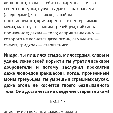
лишенного; твам — тебя; сва-кармана — из-за
своего поступка; пуруша-адаих — ракшасами
(людоедами); ча — также; гархйам —
проклинаемого; криччхрена — в нестерпимых
муках; мат-шула — моим трезубцем; вибхинна —
пронзенное; дехам — тело; аспришта-вахним —
которого не коснется даже огонь; самаданти —
съедят; гридхрах — стервятники.
Индра, ты лишился стыда, милосердия, славы и
удачи. Из-за своей корысти ты утратил все свои
добродетели и потому заслужил проклятия
даже людоедов [ракшасов]. Когда, пронзенный
моим трезубцем, ты умрешь в страшных муках,
даже огонь не коснется твоего бездыханного
тела. Оно достанется на съедение стервятникам!
ТЕКСТ 17
анйе 'ну йе твеха нри-шамсам аджна