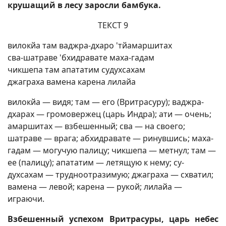
крушащий в лесу заросли бамбука.
ТЕКСТ 9
вилокйа там ваджра-дхаро 'тйамаршитах
сва-шатраве 'бхидравате маха-гадам
чикшепа там апататим судухсахам
джаграха вамена карена лилайа
вилокйа — видя; там — его (Вритрасуру); ваджра-
дхарах — громовержец (царь Индра); ати — очень;
амаршитах — взбешенный; сва — на своего;
шатраве — врага; абхидравате — ринувшись; маха-
гадам — могучую палицу; чикшепа — метнул; там —
ее (палицу); апататим — летящую к нему; су-
духсахам — трудноотразимую; джаграха — схватил;
вамена — левой; карена — рукой; лилайа —
играючи.
Взбешенный успехом Вритрасуры, царь небес