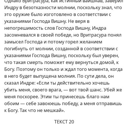
Однако Вритрасура, как истинный вайшнав, заверил
Индру в безотказности молнии, поскольку знал, что
это оружие было изготовлено в соответствии с
указаниями Господа Вишну. Не веря в
непогрешимость слов Господа Вишну, Индра
засомневался в своей победе, но Вритрасура понял
замысел Господа и потому горел желанием
погибнуть от молнии, созданной в соответствии с
указаниями Господа Вишну, поскольку был уверен,
что такая смерть поможет ему вернуться домой, к
Богу. Поэтому он только и ждал того момента, когда
в него будет выпущена молния. По сути дела, он
сказал Индре: «Если ты действительно хочешь
убить меня, своего врага, — вот твой шанс. Убей же
меня поскорее. Этим ты принесешь благо нам
обоим — себе завоюешь победу, а меня отправишь
к Богу. Так что не мешкай».
ТЕКСТ 20