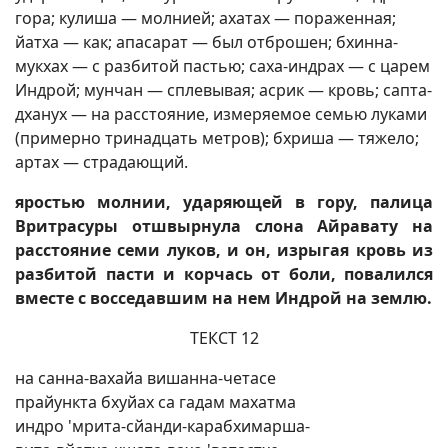
гора; кулиша — молнией; ахатах — пораженная;
йатха — как; апасарат — был отброшен; бхинна-
мукхах — с разбитой пастью; саха-индрах — с царем
Индрой; мунчан — сплевывая; асрик — кровь; сапта-
дханух — на расстояние, измеряемое семью луками
(примерно тринадцать метров); бхриша — тяжело;
артах — страдающий.
яростью молнии, ударяющей в гору, палица
Вритрасуры отшвырнула слона Айравату на
расстояние семи луков, и он, изрыгая кровь из
разбитой пасти и корчась от боли, повалился
вместе с восседавшим на нем Индрой на землю.
ТЕКСТ 12
на санна-вахайа вишанна-четасе
прайункта бхуйах са гадам махатма
индро 'мрита-сйанди-карабхимарша-