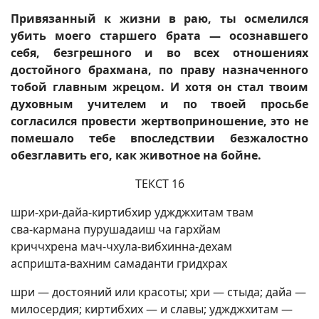
Привязанный к жизни в раю, ты осмелился
убить моего старшего брата — осознавшего
себя, безгрешного и во всех отношениях
достойного брахмана, по праву назначенного
тобой главным жрецом. И хотя он стал твоим
духовным учителем и по твоей просьбе
согласился провести жертвоприношение, это не
помешало тебе впоследствии безжалостно
обезглавить его, как животное на бойне.
ТЕКСТ 16
шри-хри-дайа-киртибхир уджджхитам твам
сва-кармана пурушадаиш ча гархйам
криччхрена мач-чхула-вибхинна-дехам
аспришта-вахним самаданти гридхрах
шри — достояний или красоты; хри — стыда; дайа —
милосердия; киртибхих — и славы; уджджхитам —