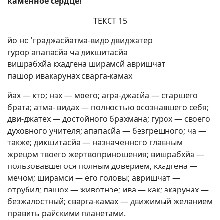
каменное сердце!
ТЕКСТ 15
йо но 'граджасйатма-видо двиджатер
гурор апапасйа ча дикшитасйа
вишрабхйа кхадгена ширамсй авришчат
пашор ивакарунах сварга-камах
йах — кто; нах — моего; агра-джасйа — старшего
брата; атма- видах — полностью осознавшего себя;
дви-джатех — достойного брахмана; гурох — своего
духовного учителя; апапасйа — безгрешного; ча —
также; дикшитасйа — назначенного главным
жрецом твоего жертвоприношения; вишрабхйа —
пользовавшегося полным доверием; кхадгена —
мечом; ширамси — его головы; авришчат —
отрубил; пашох — животное; ива — как; акарунах —
безжалостный; сварга-камах — движимый желанием
править райскими планетами.