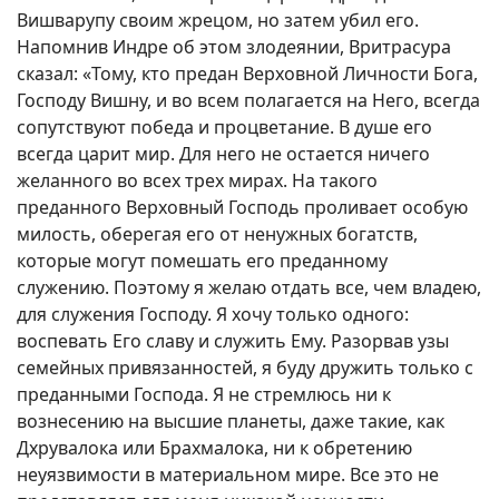
Вишварупу своим жрецом, но затем убил его.
Напомнив Индре об этом злодеянии, Вритрасура
сказал: «Тому, кто предан Верховной Личности Бога,
Господу Вишну, и во всем полагается на Него, всегда
сопутствуют победа и процветание. В душе его
всегда царит мир. Для него не остается ничего
желанного во всех трех мирах. На такого
преданного Верховный Господь проливает особую
милость, оберегая его от ненужных богатств,
которые могут помешать его преданному
служению. Поэтому я желаю отдать все, чем владею,
для служения Господу. Я хочу только одного:
воспевать Его славу и служить Ему. Разорвав узы
семейных привязанностей, я буду дружить только с
преданными Господа. Я не стремлюсь ни к
вознесению на высшие планеты, даже такие, как
Дхрувалока или Брахмалока, ни к обретению
неуязвимости в материальном мире. Все это не