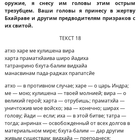
оружие, я снесу им головы этим острым
трезубцем. Ваши головы я принесу в жертву
Бхайраве и другим предводителям призраков с
их свитой.
ТЕКСТ 18
атхо харе ме кулишена вира
харта праматхйаива широ йадиха
татранрино бхута-балим видхайа
манасвинам пада-раджах прапатсйе
атхо — в противном случае; харе — о царь Индра;
ме — мою; кулишена — твоей молнией; вира — о
великий герой; харта — отрубишь; праматхйа —
уничтожив мое войско; эва — конечно; ширах —
голову; йади — если; иха — в этой битве; татра —
тогда; анринах — освобожденный от всех долгов в
материальном мире; бхута-балим — дар другим
живым существам; видхайа — преподнеся;