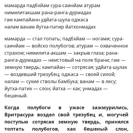
мамарда падбхйам сура-саинйам атурам
нимилитакшам рана-ранга-дурмадах
гам кампайанн удйата-шула оджаса
налам ванам йутха-патир йатхонмадах
мамарда — стал топать; падбхйам — ногами; сура-
саинйам — войско полубогов; атурам — охваченное
страхом; нимилита-акшам — закрыв глаза; рана-
ранга-дурмадах — неистовый на поле брани; гам —
земную твердь; кампайан — сотрясая; удйата-шулах
— воздевший трезубец; оджаса — своей силой;
налам — сухие стволы бамбука; ванам — в лесу;
йутха-патих — слон; йатха — как; унмадах —
бешеный.
Когда полубоги в ужасе зажмурились,
Вритрасура воздел свой трезубец и, могучей
поступью сотрясая земную твердь, принялся
топтать полубогов, как бешеный слон,