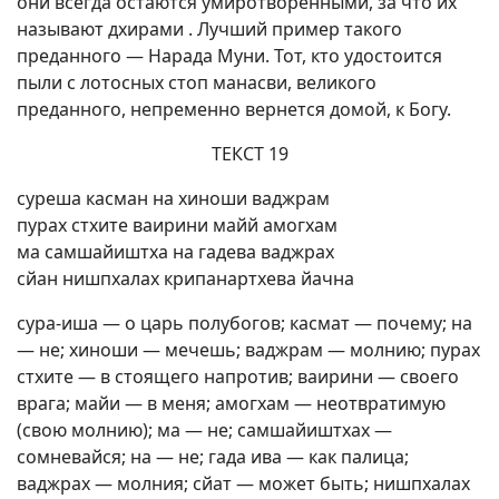
они всегда остаются умиротворенными, за что их
называют дхирами . Лучший пример такого
преданного — Нарада Муни. Тот, кто удостоится
пыли с лотосных стоп манасви, великого
преданного, непременно вернется домой, к Богу.
ТЕКСТ 19
суреша касман на хиноши ваджрам
пурах стхите ваирини майй амогхам
ма самшайиштха на гадева ваджрах
сйан нишпхалах крипанартхева йачна
сура-иша — о царь полубогов; касмат — почему; на
— не; хиноши — мечешь; ваджрам — молнию; пурах
стхите — в стоящего напротив; ваирини — своего
врага; майи — в меня; амогхам — неотвратимую
(свою молнию); ма — не; самшайиштхах —
сомневайся; на — не; гада ива — как палица;
ваджрах — молния; сйат — может быть; нишпхалах