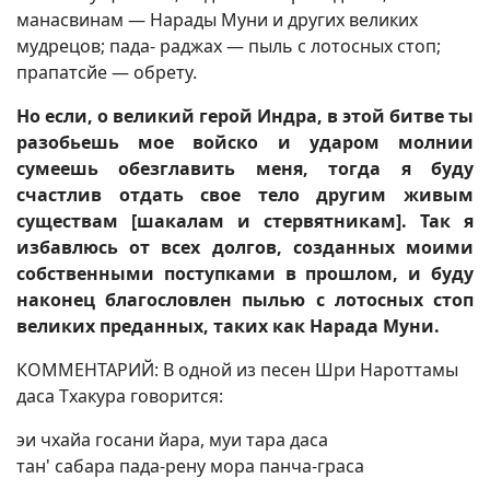
манасвинам — Нарады Муни и других великих
мудрецов; пада- раджах — пыль с лотосных стоп;
прапатсйе — обрету.
Но если, о великий герой Индра, в этой битве ты
разобьешь мое войско и ударом молнии
сумеешь обезглавить меня, тогда я буду
счастлив отдать свое тело другим живым
существам [шакалам и стервятникам]. Так я
избавлюсь от всех долгов, созданных моими
собственными поступками в прошлом, и буду
наконец благословлен пылью с лотосных стоп
великих преданных, таких как Нарада Муни.
КОММЕНТАРИЙ: В одной из песен Шри Нароттамы
даса Тхакура говорится:
эи чхайа госани йара, муи тара даса
тан' сабара пада-рену мора панча-граса