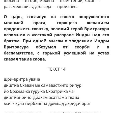
шокена — в горе; мохена — в смятении; хасан —
рассмеявшись; джагада — произнес.
О царь, взглянув на своего вооруженного
молнией врага, горящего желанием
продолжить схватку, великий герой Вритрасура
вспомнил о жестокой расправе Индры над его
братом. При одной мысли о злодеянии Индры
Вритрасура обезумел от скорби и в
беспамятстве, с горькой усмешкой на устах
сказал такие слова.
ТЕКСТ 14
шри-вритра увача
диштйа бхаван ме самавастхито рипур
йо брахма-ха гуру-ха бхратри-ха ча
диштйанрино 'дйахам асаттама твайа
мач-чхула-нирбхинна-дришад-дхридачират