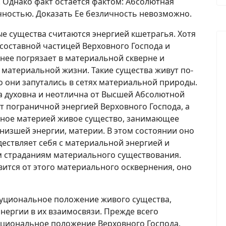
 Однако факт остается фактом: Абсолютная
чностью. Доказать Ее безличность невозможно.
вые существа считаются энергией кшетрагья. Хотя
составной частицей Верховного Господа и
нее погрязает в материальной скверне и
материальной жизни. Такие существа живут по-
ко они запутались в сетях материальной природы.
а духовна и неотлична от Высшей Абсолютной
т пограничной энергией Верховного Господа, а
нное материей живое существо, занимающее
низшей энергии, материи. В этом состоянии оно
ествляет себя с материальной энергией и
 страданиям материального существования.
вится от этого материального осквернения, оно
туциональное положение живого существа,
нергии в их взаимосвязи. Прежде всего
уциональное положение Верховного Господа,