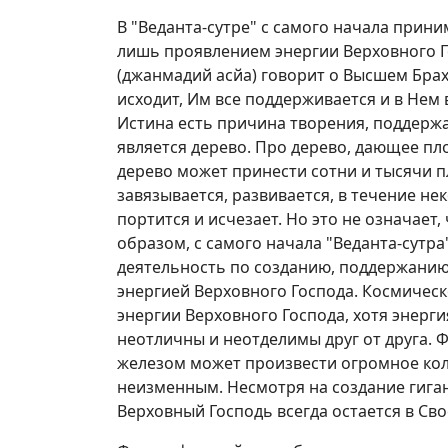
В "Веданта-сутре" с самого начала прин
лишь проявлением энергии Верховного Г
(джанмадий асйа) говорит о Высшем Брахм
исходит, Им все поддерживается и в Нем
Истина есть причина творения, поддерж
является дерево. Про дерево, дающее пло
дерево может принести сотни и тысячи п
завязывается, развивается, в течение не
портится и исчезает. Но это не означает,
образом, с самого начала "Веданта-сутра
деятельность по созданию, поддержани
энергией Верховного Господа. Космичес
энергии Верховного Господа, хотя энерг
неотличны и неотделимы друг от друга.
железом может произвести огромное коли
неизменным. Несмотря на создание гига
Верховный Господь всегда остается в Св