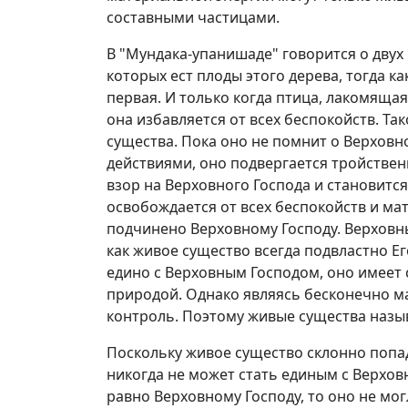
составными частицами.
В "Мундака-упанишаде" говорится о двух 
которых ест плоды этого дерева, тогда ка
первая. И только когда птица, лакомящая
она избавляется от всех беспокойств. Т
существа. Пока оно не помнит о Верховн
действиями, оно подвергается тройстве
взор на Верховного Господа и становитс
освобождается от всех беспокойств и м
подчинено Верховному Господу. Верховны
как живое существо всегда подвластно Е
едино с Верховным Господом, оно имеет
природой. Однако являясь бесконечно ма
контроль. Поэтому живые существа назы
Поскольку живое существо склонно попа
никогда не может стать единым с Верхов
равно Верховному Господу, то оно не мо