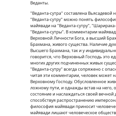
Веданты.
"Веданта-сутра" составлена Вьясадевой 
"Веданта-сутру" можно понять философи
майявади на "Веданта-сутру", "Шарирака
"Веданта-сутры". В комментарии майявад
Верховной Личности Бога, а высший Бра
Брахмана, живого существа. Наличие ду
Высшего Брахмана, так и у индивидуально
говорится, что Верховный Господь это е
многих других подчиненных живых сущес
"Веданта-сутру" всегда сопряжено с опас
читая эти комментарии, человек может н
Верховному Господу. Обусловленное жив
ложному пути, и однажды встав на него, 
состояние и наслаждаться своей вечной 
способствуя распространению имперсона
философия майявади приносит человече
майявади лишают человеческое общество