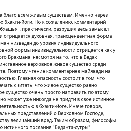
на благо всем живым существам. Именно через
ю бхакти-йоги. Но к сожалению, комментарий
-бхашья", практически, разрушил весь замысел
и отрицается духовная, трансцендентная форма
хман низведен до уровня индивидуального
ховной формы индивидуальности отрицается как у
го Брахмана, несмотря на то, что в Ведах
динственное верховное живое существо среди
тв. Поэтому чтение комментариев майявади на
ностью. Главная опасность состоит в том, что
ачать считать, что живое существо равно
ое существо очень просто направить по этому
оно может уже никогда не придти в свое истинное
деятельностью в бхакти-йоге. Иначе говоря,
льных представлений о Верховном Господе,
ству величайший вред. Таким образом, философы
 истинного послания "Веданта-сутры".