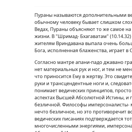
Пураны называются дополнительными ве
обычному человеку бывает слишком слож
Ведах, Пураны объясняют то же самое на
жизни. В "Шримад- Бхагаватам" (10.14.32
жителям Вриндавана выпала очень больш
Бога, исполненная блаженства, играет в 
Согласно мантре апани-падо джавано гр
нет материальных рук и ног, и тем не ме
что приносится Ему в жертву. Это свидет
руки и трансцендентные ноги и, следоват
понимает ведических принципов, просто
аспектах Высшей Абсолютной Истины, и
безличной. Философы имперсоналисты- м
нечто безличное, но это противоречит в
ведических писаниях подтверждается тот
многочисленными энергиями, имперсонал