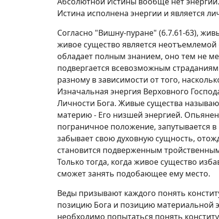
Абсолютной Истины вообще нет энергии.
Истина исполнена энергии и является ли
Согласно "Вишну-пуране" (6.7.61-63), жи
живое существо является неотъемлемой 
обладает полным знанием, оно тем не ме
подвергается всевозможным страданиям 
разному в зависимости от того, насколь
Изначальная энергия Верховного Господ
Личности Бога. Живые существа называю
материю - Его низшей энергией. Опьяне
пограничное положение, запутывается в 
забывает свою духовную сущность, отожд
становится подверженным тройственным
Только тогда, когда живое существо изба
сможет занять подобающее ему место.
Веды призывают каждого понять консти
позицию Бога и позицию материальной э
необходимо попытаться понять констит