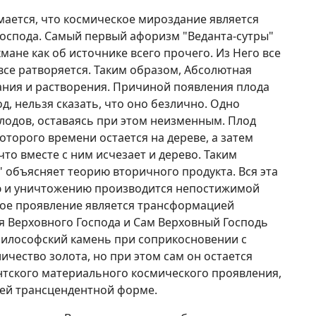
имается, что космическое мироздание является
оспода. Самый первый афоризм "Веданта-сутры"
ане как об источнике всего прочего. Из Него все
 все ратворяется. Таким образом, Абсолютная
ания и растворения. Причиной появления плода
д, нельзя сказать, что оно безлично. Одно
лодов, оставаясь при этом неизменным. Плод
которого времени остается на дереве, а затем
 что вместе с ним исчезает и дерево. Таким
" объясняет теорию вторичного продукта. Вся эта
ю и уничтожению производится непостижимой
кое проявление является трансформацией
ия Верховного Господа и Сам Верховный Господь
 Философский камень при соприкосновении с
чество золота, но при этом сам он остается
нтского материального космического проявления,
оей трансцендентной форме.