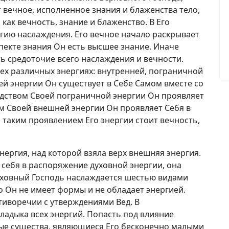
 вечное, исполненное знания и блаженства тело,
 как вечность, знание и блаженство. В Его
гию наслаждения. Его вечное начало раскрывает
спекте знания Он есть высшее знание. Иначе
ть средоточие всего наслаждения и вечности.
ех различных энергиях: внутренней, пограничной
й энергии Он существует в Себе Самом вместе со
дством Своей пограничной энергии Он проявляет
ом Своей внешней энергии Он проявляет Себя в
 таким проявлением Его энергии стоит вечность,
нергия, над которой взяла верх внешняя энергия.
 себя в распоряжение духовной энергии, она
ерховный Господь наслаждается шестью видами
то Он не имеет формы и не обладает энергией.
тиворечии с утверждениями Вед. В
владыка всех энергий. Попасть под влияние
ые существа, являющиеся Его бесконечно малыми