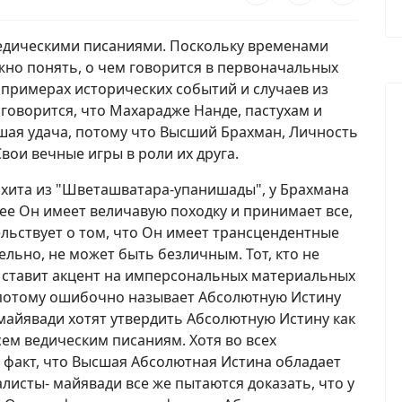
дическими писаниями. Поскольку временами
но понять, о чем говорится в первоначальных
 примерах исторических событий и случаев из
) говорится, что Махарадже Нанде, пастухам и
ая удача, потому что Высший Брахман, Личность
Свои вечные игры в роли их друга.
ахита из "Шветашватара-упанишады", у Брахмана
нее Он имеет величавую походку и принимает все,
ельствует о том, что Он имеет трансцендентные
ельно, не может быть безличным. Тот, кто не
 ставит акцент на имперсональных материальных
 потому ошибочно называет Абсолютную Истину
айявади хотят утвердить Абсолютную Истину как
сем ведическим писаниям. Хотя во всех
 факт, что Высшая Абсолютная Истина обладает
исты- майявади все же пытаются доказать, что у