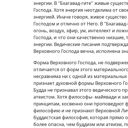
энергии. В "Бхагавад-гите" живые сущест
Господа. Хотя энергия неотделима от сво
энергией. Иначе говоря, живое существо
Господом и отлично от Него. В "Бхагавад-г
огонь, воздух, эфир, ум, интеллект и ло
Господа, и что они качественно низшие, 
энергии. Ведические писания подтвержда
Верховного Господа вечна, исполнена зн
Форма Верховного Господа, не подверже
отличается от форм этого материального
несравнима ни с одной из материальных 
признает духовной формы Верховного Гос
Будда не признавал этого ведического п
атеистом. Хотя философы- майявади и з
принципам, косвенно они проповедуют ф
философию и не признают Верховной Лич
буддистская философия, которая прямо 
более опасна, чем буддизм или атеизм, 