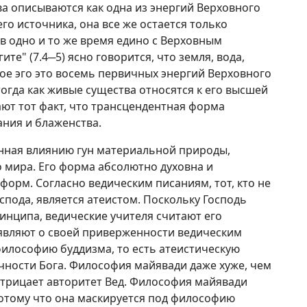
ва описываются как одна из энергий Верховного
его источника, она все же остается только
 в одно и то же время едино с Верховным
ите" (7.4─5) ясно говорится, что земля, вода,
жное эго это восемь первичных энергий Верховного
тогда как живые существа относятся к его высшей
ют тот факт, что трансцендентная форма
ания и блаженства.
нная влиянию гун материальной природы,
 мира. Его форма абсолютно духовна и
форм. Согласно ведическим писаниям, тот, кто не
пода, является атеистом. Поскольку Господь
ринципа, ведические учителя считают его
аявляют о своей приверженности ведическим
илософию буддизма, то есть атеистическую
ности Бога. Философия майявади даже хуже, чем
отрицает авторитет Вед. Философия майявади
потому что она маскируется под философию