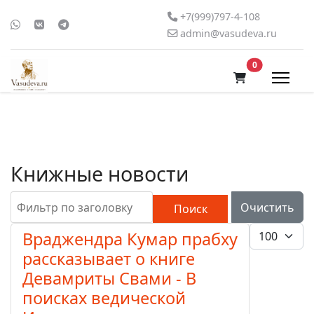
+7(999)797-4-108
admin@vasudeva.ru
В корзину
0
Книжные новости
Фильтр по заголовку
Очистить
Поиск
Кол-во стро
Враджендра Кумар прабху
рассказывает о книге
Девамриты Свами - В
поисках ведической