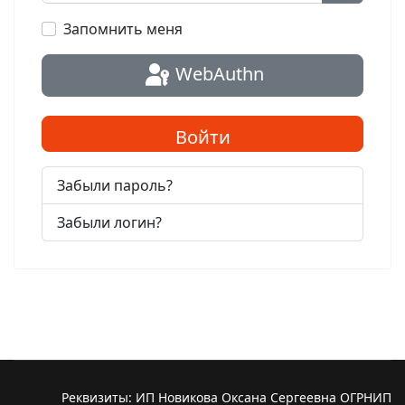
Показат
Запомнить меня
WebAuthn
Войти
Забыли пароль?
Забыли логин?
Реквизиты: ИП Новикова Оксана Сергеевна ОГРНИП