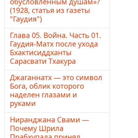
обусловленным душам»?
(1928, статья из газеты
"Гаудия")
Глава 05. Война. Часть 01.
Гаудия-Матх после ухода
Бхактисиддханты
Сарасвати Тхакура
Джаганнатх — это символ
Бога, облик которого
наделен глазами и
руками
Ниранджана Свами —
Почему Шрила
Прабхупада принял