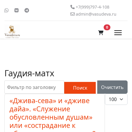
+7(999)797-4-108
admin@vasudeva.ru
В корзину
0
Гаудия-матх
Фильтр по заголовку
Очистить
Поиск
Кол-во стро
«Джива-сева» и «дживе
дайа». «Служение
обусловленным душам»
или «сострадание к