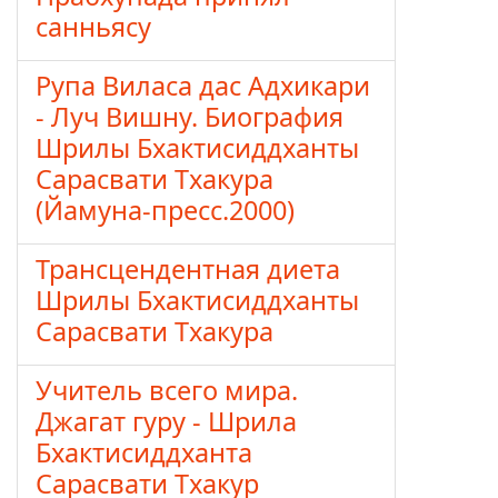
санньясу
Рупа Виласа дас Адхикари
- Луч Вишну. Биография
Шрилы Бхактисиддханты
Сарасвати Тхакура
(Йамуна-пресс.2000)
Трансцендентная диета
Шрилы Бхактисиддханты
Сарасвати Тхакура
Учитель всего мира.
Джагат гуру - Шрила
Бхактисиддханта
Сарасвати Тхакур